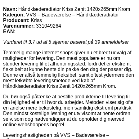
Navn:
Håndklæderadiator Kriss Zenit 1420x265mm Krom
Kategori:
VVS – Badeværelse – Håndklæderadiator
Producent:
Kriss
Varenummer:
331049264
EAN:
Vurderet til
3.7
ud af 5 stjerner baseret på
39
anmeldelser
Temmelig mange internet shops giver nu et bredt udvalg af
muligheder for levering. Den mest populære er nu om
stunder levering til et afhentningssted, fordi det er ekstremt
fleksibelt at kunne hente din pakke den dag der passer dig.
Denne er altså temmelig fleksibel, samt oftest ydermere den
mest letkøbte leveringsmetode ved køb af
Håndklæderadiator Kriss Zenit 1420x265mm Krom.
Du bør også påtænke at bestille produkterne til levering til
din lejlighed eller til hvor du arbejder. Metoden viser sig ofte
en anelse mere bekostelig, men samtidig ekstremt praktisk.
Den mindst kostelige løsning er utvivlsomt at hente ordren
selv, som dog nødvendiggør at du opholder dig nærved
online webshoppens bopæl.
Leveringshastigheden på VVS – Badeværelse –