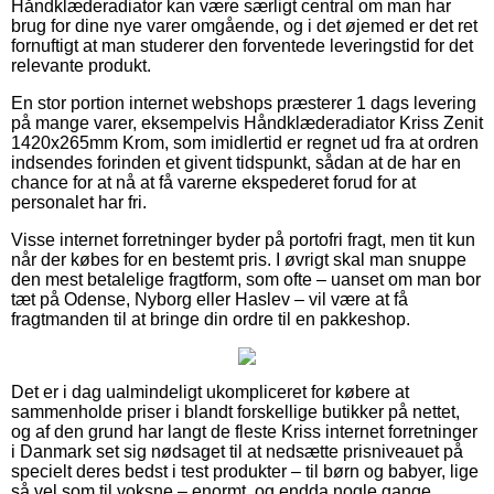
Håndklæderadiator kan være særligt central om man har
brug for dine nye varer omgående, og i det øjemed er det ret
fornuftigt at man studerer den forventede leveringstid for det
relevante produkt.
En stor portion internet webshops præsterer 1 dags levering
på mange varer, eksempelvis Håndklæderadiator Kriss Zenit
1420x265mm Krom, som imidlertid er regnet ud fra at ordren
indsendes forinden et givent tidspunkt, sådan at de har en
chance for at nå at få varerne ekspederet forud for at
personalet har fri.
Visse internet forretninger byder på portofri fragt, men tit kun
når der købes for en bestemt pris. I øvrigt skal man snuppe
den mest betalelige fragtform, som ofte – uanset om man bor
tæt på Odense, Nyborg eller Haslev – vil være at få
fragtmanden til at bringe din ordre til en pakkeshop.
Det er i dag ualmindeligt ukompliceret for købere at
sammenholde priser i blandt forskellige butikker på nettet,
og af den grund har langt de fleste Kriss internet forretninger
i Danmark set sig nødsaget til at nedsætte prisniveauet på
specielt deres bedst i test produkter – til børn og babyer, lige
så vel som til voksne – enormt, og endda nogle gange