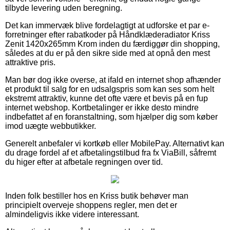
tilbyde levering uden beregning.
Det kan immervæk blive fordelagtigt at udforske et par e-
forretninger efter rabatkoder på Håndklæderadiator Kriss
Zenit 1420x265mm Krom inden du færdiggør din shopping,
således at du er på den sikre side med at opnå den mest
attraktive pris.
Man bør dog ikke overse, at ifald en internet shop afhænder
et produkt til salg for en udsalgspris som kan ses som helt
ekstremt attraktiv, kunne det ofte være et bevis på en fup
internet webshop. Kortbetalinger er ikke desto mindre
indbefattet af en foranstaltning, som hjælper dig som køber
imod uægte webbutikker.
Generelt anbefaler vi kortkøb eller MobilePay. Alternativt kan
du drage fordel af et afbetalingstilbud fra fx ViaBill, såfremt
du higer efter at afbetale regningen over tid.
Inden folk bestiller hos en Kriss butik behøver man
principielt overveje shoppens regler, men det er
almindeligvis ikke videre interessant.