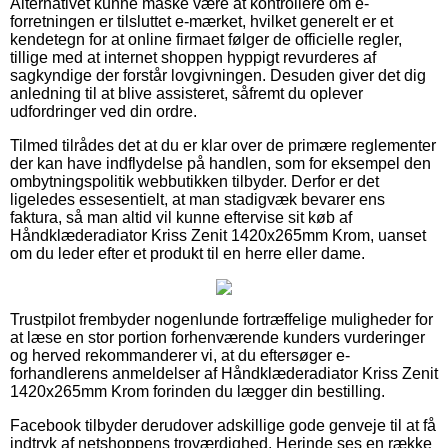
Alternativet kunne måske være at kontrollere om e-
forretningen er tilsluttet e-mærket, hvilket generelt er et
kendetegn for at online firmaet følger de officielle regler,
tillige med at internet shoppen hyppigt revurderes af
sagkyndige der forstår lovgivningen. Desuden giver det dig
anledning til at blive assisteret, såfremt du oplever
udfordringer ved din ordre.
Tilmed tilrådes det at du er klar over de primære reglementer
der kan have indflydelse på handlen, som for eksempel den
ombytningspolitik webbutikken tilbyder. Derfor er det
ligeledes essesentielt, at man stadigvæk bevarer ens
faktura, så man altid vil kunne eftervise sit køb af
Håndklæderadiator Kriss Zenit 1420x265mm Krom, uanset
om du leder efter et produkt til en herre eller dame.
Trustpilot frembyder nogenlunde fortræffelige muligheder for
at læse en stor portion forhenværende kunders vurderinger
og herved rekommanderer vi, at du eftersøger e-
forhandlerens anmeldelser af Håndklæderadiator Kriss Zenit
1420x265mm Krom forinden du lægger din bestilling.
Facebook tilbyder derudover adskillige gode genveje til at få
indtryk af netshoppens troværdighed. Herinde ses en række