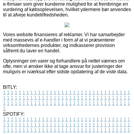
e-firmaer som giver kunderne mulighed for at frembringe en
vurdering af købsoplevelsen, hvilket ydermere bør anvendes
til at afveje kundetilfredsheden.
Vores website finansieres af reklamer. Vi har samarbejder
med massevis af e-handler i form af at vi præsenterer
virksomhedernes produkter, og indkasserer provision
såfremt du laver en handel.
Oplysninger om varer og forhandlere på nettet værnes om
ofte, men vi ønsker ikke at tage ansvar for justeringer der
muligvis er iværksat efter sidste opdatering af de viste data.
BITLY:
1
1
1
1
1
1
1
1
1
1
1
1
1
1
1
1
1
1
1
1
1
1
1
1
1
1
1
1
1
1
1
1
1
1
1
1
1
1
1
1
1
1
1
1
1
1
1
1
1
1
1
1
1
1
1
1
1
1
1
1
1
1
1
1
1
1
1
1
1
1
1
1
1
1
1
1
1
1
1
1
1
1
1
1
1
1
1
1
1
1
1
1
1
1
1
1
1
1
1
1
SPOTIFY:
1
1
1
1
1
1
1
1
1
1
1
1
1
1
1
1
1
1
1
1
1
1
1
1
1
1
1
1
1
1
1
1
1
1
1
1
1
1
1
1
1
1
1
1
1
1
1
1
1
1
1
1
1
1
1
1
1
1
1
1
1
1
1
1
1
1
1
1
1
1
1
1
1
1
1
1
1
1
1
1
1
1
1
1
1
1
1
1
1
1
1
1
1
1
1
1
1
1
1