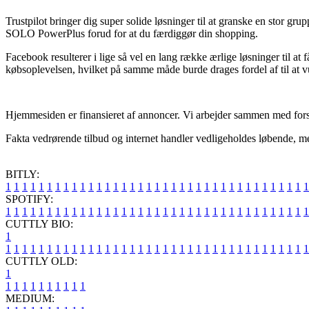
Trustpilot bringer dig super solide løsninger til at granske en stor g
SOLO PowerPlus forud for at du færdiggør din shopping.
Facebook resulterer i lige så vel en lang række ærlige løsninger til at 
købsoplevelsen, hvilket på samme måde burde drages fordel af til at vu
Hjemmesiden er finansieret af annoncer. Vi arbejder sammen med forskell
Fakta vedrørende tilbud og internet handler vedligeholdes løbende, me
BITLY:
1
1
1
1
1
1
1
1
1
1
1
1
1
1
1
1
1
1
1
1
1
1
1
1
1
1
1
1
1
1
1
1
1
1
1
1
1
SPOTIFY:
1
1
1
1
1
1
1
1
1
1
1
1
1
1
1
1
1
1
1
1
1
1
1
1
1
1
1
1
1
1
1
1
1
1
1
1
1
CUTTLY BIO:
1
1
1
1
1
1
1
1
1
1
1
1
1
1
1
1
1
1
1
1
1
1
1
1
1
1
1
1
1
1
1
1
1
1
1
1
1
1
CUTTLY OLD:
1
1
1
1
1
1
1
1
1
1
1
MEDIUM: