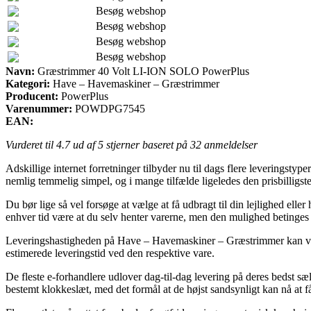
Besøg webshop
Besøg webshop
Besøg webshop
Besøg webshop
Navn:
Græstrimmer 40 Volt LI-ION SOLO PowerPlus
Kategori:
Have – Havemaskiner – Græstrimmer
Producent:
PowerPlus
Varenummer:
POWDPG7545
EAN:
Vurderet til
4.7
ud af 5 stjerner baseret på
32
anmeldelser
Adskillige internet forretninger tilbyder nu til dags flere leveringstyp
nemlig temmelig simpel, og i mange tilfælde ligeledes den prisbilli
Du bør lige så vel forsøge at vælge at få udbragt til din lejlighed elle
enhver tid være at du selv henter varerne, men den mulighed betinges a
Leveringshastigheden på Have – Havemaskiner – Græstrimmer kan vise s
estimerede leveringstid ved den respektive vare.
De fleste e-forhandlere udlover dag-til-dag levering på deres bedst
bestemt klokkeslæt, med det formål at de højst sandsynligt kan nå at få