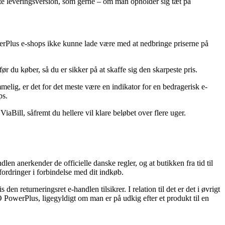
igste leveringsversion, som gerne – om man opholder sig tæt på
PowerPlus e-shops ikke kunne lade være med at nedbringe priserne på
 du køber, så du er sikker på at skaffe sig den skarpeste pris.
elig, er det for det meste være en indikator for en bedragerisk e-
ps.
iaBill, såfremt du hellere vil klare beløbet over flere uger.
n anerkender de officielle danske regler, og at butikken fra tid til
fordringer i forbindelse med dit indkøb.
n returneringsret e-handlen tilsikrer. I relation til det er det i øvrigt
PowerPlus, ligegyldigt om man er på udkig efter et produkt til en