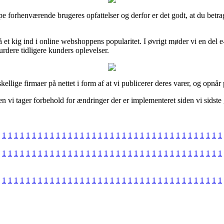
ruppe forhenværende brugeres opfattelser og derfor er det godt, at du b
få et kig ind i online webshoppens popularitet. I øvrigt møder vi en del 
rdere tidligere kunders oplevelser.
ige firmaer på nettet i form af at vi publicerer deres varer, og opnår pr
n vi tager forbehold for ændringer der er implementeret siden vi sidste
1
1
1
1
1
1
1
1
1
1
1
1
1
1
1
1
1
1
1
1
1
1
1
1
1
1
1
1
1
1
1
1
1
1
1
1
1
1
1
1
1
1
1
1
1
1
1
1
1
1
1
1
1
1
1
1
1
1
1
1
1
1
1
1
1
1
1
1
1
1
1
1
1
1
1
1
1
1
1
1
1
1
1
1
1
1
1
1
1
1
1
1
1
1
1
1
1
1
1
1
1
1
1
1
1
1
1
1
1
1
1