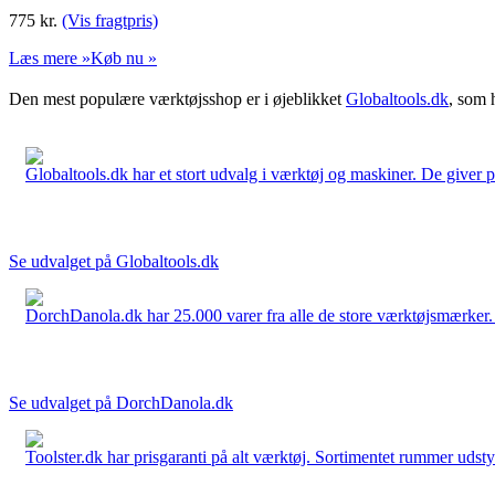
775
kr.
(Vis fragtpris)
Læs mere »
Køb nu »
Den mest populære værktøjsshop er i øjeblikket
Globaltools.dk
, som 
Globaltools.dk har et stort udvalg i værktøj og maskiner. De giver pr
Se udvalget på Globaltools.dk
DorchDanola.dk har 25.000 varer fra alle de store værktøjsmærker. La
Se udvalget på DorchDanola.dk
Toolster.dk har prisgaranti på alt værktøj. Sortimentet rummer udstyr