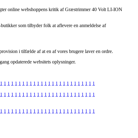
etragter online webshoppens kritik af Græstrimmer 40 Volt LI-ION
e-butikker som tilbyder folk at aflevere en anmeldelse af
ovision i tilfælde af at en af vores brugere laver en ordre.
 gang opdaterede websitets oplysninger.
1
1
1
1
1
1
1
1
1
1
1
1
1
1
1
1
1
1
1
1
1
1
1
1
1
1
1
1
1
1
1
1
1
1
1
1
1
1
1
1
1
1
1
1
1
1
1
1
1
1
1
1
1
1
1
1
1
1
1
1
1
1
1
1
1
1
1
1
1
1
1
1
1
1
1
1
1
1