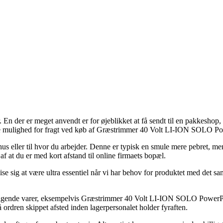
er. En der er meget anvendt er for øjeblikket at få sendt til en pakkeshop
gste mulighed for fragt ved køb af Græstrimmer 40 Volt LI-ION SOLO P
r hus eller til hvor du arbejder. Denne er typisk en smule mere pebret, me
f at du er med kort afstand til online firmaets bopæl.
ig at være ultra essentiel når vi har behov for produktet med det samm
 sælgende varer, eksempelvis Græstrimmer 40 Volt LI-ION SOLO PowerPl
 ordren skippet afsted inden lagerpersonalet holder fyraften.