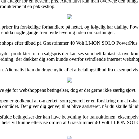
is du aftager for en bestemt pris. Alternativt kan man overveje den bill
 produkterne til en pakkeshop.
 priser fra forskellige forhandlere på nettet, og følgelig har utallige 
 og endda nogle gange frembyde levering uden omkostninger.
line shops efter tilbud på Græstrimmer 40 Volt LI-ION SOLO PowerPlus før
der produkter for en salgspris der kan ses som helt fantastisk overkomm
rordning, der dækker dig som kunde overfor svindlende internet websho
. Alternativt kan du drage nytte af et afbetalingstilbud fra eksempelvis V
 øje for webshoppens betingelser, dog er det gerne ikke særlig sjovt.
n er godkendt af e-mærket, som generelt er en forsikring om at e-handle
mrådet. Det giver dig genvej til at blive assisteret, når du skulle få ud
fulde betingelser der kan have betydning for transaktionen, eksempelvis de
m helst vil kunne eftervise ordren af Græstrimmer 40 Volt LI-ION SOLO 