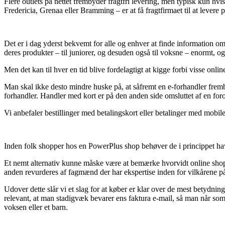
Flere outlets på nettet frembyder fragtfri levering, men typisk kun hv
Fredericia, Grenaa eller Bramming – er at få fragtfirmaet til at levere
Det er i dag yderst bekvemt for alle og enhver at finde information om
deres produkter – til juniorer, og desuden også til voksne – enormt,
Men det kan til hver en tid blive fordelagtigt at kigge forbi visse on
Man skal ikke desto mindre huske på, at såfremt en e-forhandler fremby
forhandler. Handler med kort er på den anden side omsluttet af en fo
Vi anbefaler bestillinger med betalingskort eller betalinger med mobilen
Inden folk shopper hos en PowerPlus shop behøver de i princippet have
Et nemt alternativ kunne måske være at bemærke hvorvidt online shoppe
anden revurderes af fagmænd der har ekspertise inden for vilkårene på o
Udover dette slår vi et slag for at køber er klar over de mest betydnings
relevant, at man stadigvæk bevarer ens faktura e-mail, så man når so
voksen eller et barn.