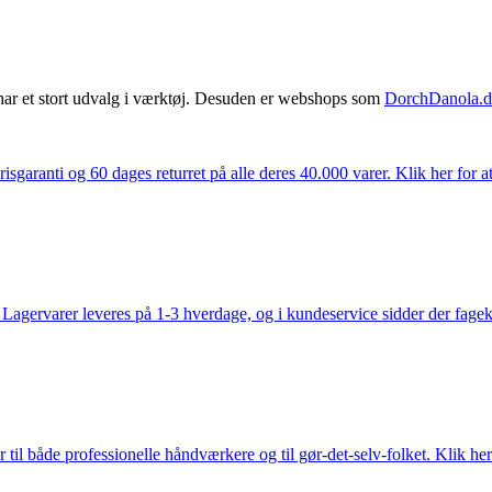
har et stort udvalg i værktøj. Desuden er webshops som
DorchDanola.
isgaranti og 60 dages returret på alle deres 40.000 varer. Klik her for a
gervarer leveres på 1-3 hverdage, og i kundeservice sidder der fageksper
 til både professionelle håndværkere og til gør-det-selv-folket. Klik her