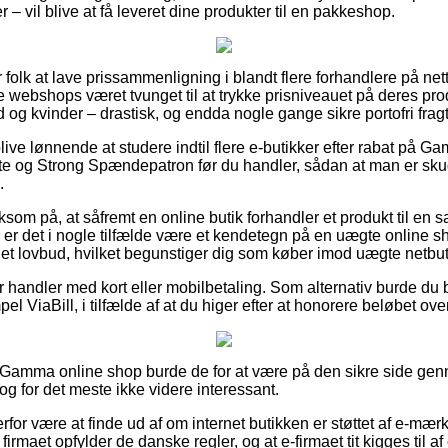
– vil blive at få leveret dine produkter til en pakkeshop.
r folk at lave prissammenligning i blandt flere forhandlere på net
e webshops været tvunget til at trykke prisniveauet på deres pro
 og kvinder – drastisk, og endda nogle gange sikre portofri fragt
blive lønnende at studere indtil flere e-butikker efter rabat p
ite og Strong Spændepatron før du handler, sådan at man er sk
.
m på, at såfremt en online butik forhandler et produkt til en sa
, er det i nogle tilfælde være et kendetegn på en uægte online 
t i et lovbud, hvilket begunstiger dig som køber imod uægte netbut
for handler med kort eller mobilbetaling. Som alternativ burde du
el ViaBill, i tilfælde af at du higer efter at honorere beløbet ov
n Gamma online shop burde de for at være på den sikre side ge
dog for det meste ikke videre interessant.
erfor være at finde ud af om internet butikken er støttet af e-mæ
firmaet opfylder de danske regler, og at e-firmaet tit kigges til a