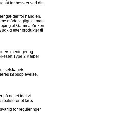
 udsat for besvær ved din
er gælder for handlen,
amme måde vigtigt, at man
shopping af Gamma Zinken
dkig efter produkter til
kunders meninger og
Bakkesæt Type 2 Kæber
net selskabets
f deres købsoplevelse,
på nettet idet vi
 realiserer et køb.
varlig for reguleringer