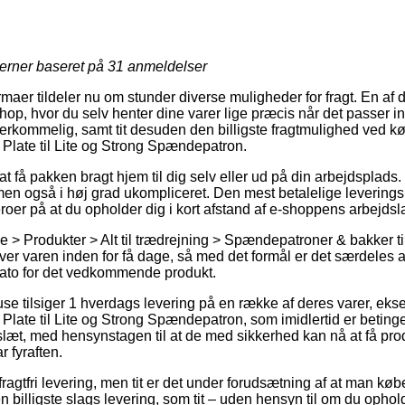
jerner baseret på
31
anmeldelser
rmaer tildeler nu om stunder diverse muligheder for fragt. En af 
shop, hvor du selv henter dine varer lige præcis når det passer in
verkommelig, samt tit desuden den billigste fragtmulighed ved
late til Lite og Strong Spændepatron.
at få pakken bragt hjem til dig selv eller ud på din arbejdsplads.
 men også i høj grad ukompliceret. Den mest betalelige leverings
roer på at du opholder dig i kort afstand af e-shoppens arbejdsl
 > Produkter > Alt til trædrejning > Spændepatroner & bakker til 
 varen inden for få dage, så med det formål er det særdeles akt
ato for det vedkommende produkt.
huse tilsiger 1 hverdags levering på en række af deres varer, 
ate til Lite og Strong Spændepatron, som imidlertid er betinget
slæt, med hensynstagen til at de med sikkerhed kan nå at få pro
 fyraften.
ragtfri levering, men tit er det under forudsætning af at man køber
n billigste slags levering, som tit – uden hensyn til om du opho