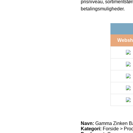
prisniveau, sortimentstø
betalingsmuligheder.
Websh
Navn:
Gamma Zinken Bak
Kategori:
Forside > Produ