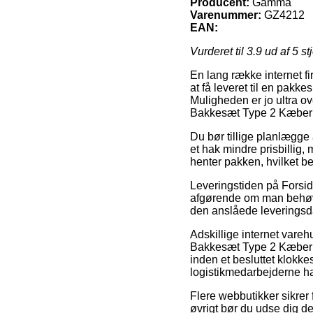
Producent:
Gamma
Varenummer:
GZ4212
EAN:
Vurderet til
3.9
ud af 5 st
En lang række internet fi
at få leveret til en pakke
Muligheden er jo ultra o
Bakkesæt Type 2 Kæber P
Du bør tillige planlægge 
et hak mindre prisbillig,
henter pakken, hvilket be
Leveringstiden på Forside
afgørende om man behøver
den anslåede leveringsd
Adskillige internet vare
Bakkesæt Type 2 Kæber Pl
inden et besluttet klokke
logistikmedarbejderne har
Flere webbutikker sikrer f
øvrigt bør du udse dig de