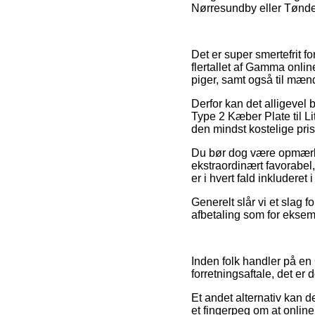
Nørresundby eller Tønder 
Det er super smertefrit fo
flertallet af Gamma onlin
piger, samt også til mænd
Derfor kan det alligevel 
Type 2 Kæber Plate til L
den mindst kostelige pris
Du bør dog være opmærkso
ekstraordinært favorabel
er i hvert fald inkludere
Generelt slår vi et slag 
afbetaling som for eksemp
Inden folk handler på e
forretningsaftale, det er 
Et andet alternativ kan d
et fingerpeg om at online 