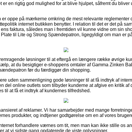
 er en rigtig god mulighed for at blive hjulpet, såfremt du bliver
n er oppe på mærkerne omkring de mest relevante reglementer d
politik internet butikken benytter. I relation til det er det på s
 ens faktura, således man i fremtiden vil kunne vidne om sin 
ate til Lite og Strong Spændepatron, ligegyldigt om man er på u
el fremragende løsninger til at eftergå en længere række øvrige 
 hjælp, at du besigtiger e-shoppens omtaler af Gamma Zinken 
 Spændepatron før du færdiggør din shopping.
re uden sammenligning gode løsninger til at få indtryk af inter
en del online outlets som tilbyder kunderne at afgive en kritik a
s til at få et indtryk af kundernes tilfredshed.
nsieret af reklamer. Vi har samarbejder med mange forretninger 
rnes produkter, og indtjener godtgørelse om en af vores brugere
nternet forhandlere værnes om tit, men man kan ikke stille os ans
fter at vi sidste gang opdaterede de viste oplysninger.