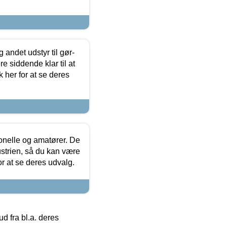
 andet udstyr til gør-
 siddende klar til at
 her for at se deres
ionelle og amatører. De
strien, så du kan være
or at se deres udvalg.
 fra bl.a. deres