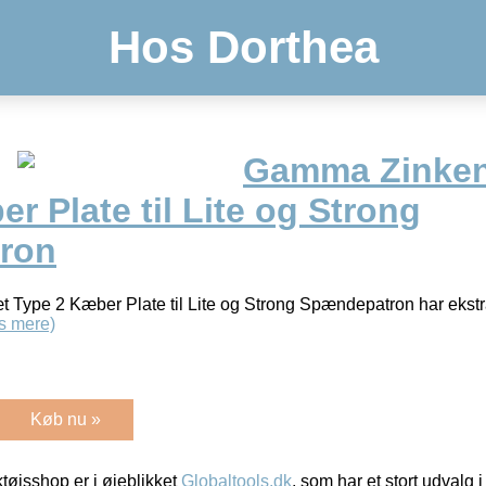
Hos Dorthea
Gamma Zinken
r Plate til Lite og Strong
ron
ype 2 Kæber Plate til Lite og Strong Spændepatron har ekstr
s mere)
Køb nu »
øjsshop er i øjeblikket
Globaltools.dk
, som har et stort udvalg