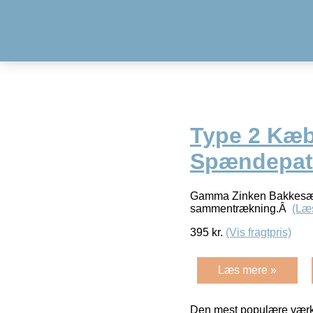
Type 2 Kæbe
Spændepat
Gamma Zinken Bakkesæt T
sammentrækning.Â
(Læ
395
kr.
(Vis fragtpris)
Læs mere »
Den mest populære værkt