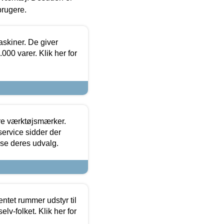
brugere.
askiner. De giver
000 varer. Klik her for
ore værktøjsmærker.
ervice sidder der
t se deres udvalg.
entet rummer udstyr til
lv-folket. Klik her for