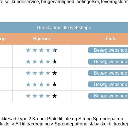
rrelse, kundeservice, brugervenlighed, betingelser, leveringsfor
Bedst anmeldte webshops
op
Stjerner
Link
Besøg webshop
Besøg webshop
Besøg webshop
Besøg webshop
Besøg webshop
kesæt Type 2 Kæber Plate til Lite og Strong Spændepatron
kter > Alt til trædrejning > Spændepatroner & bakker til trædre