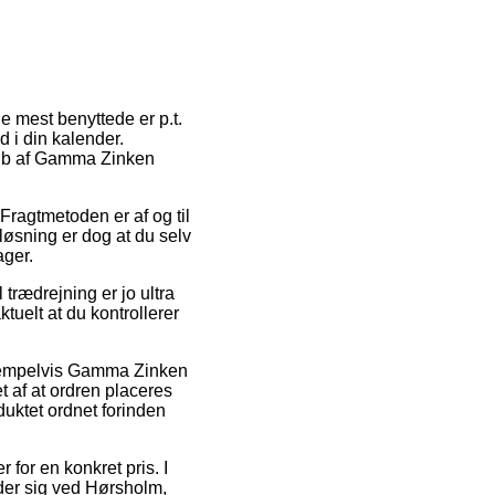
de mest benyttede er p.t.
d i din kalender.
 køb af Gamma Zinken
 Fragtmetoden er af og til
løsning er dog at du selv
ager.
trædrejning er jo ultra
uelt at du kontrollerer
eksempelvis Gamma Zinken
 af at ordren placeres
duktet ordnet forinden
 for en konkret pris. I
lder sig ved Hørsholm,