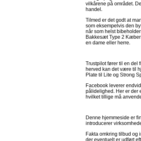
vilkårene på området. Det
handel.
Tilmed er det godt at ma
som eksempelvis den bytte
når som helst bibeholder
Bakkesæt Type 2 Kæber Pl
en dame eller herre.
Trustpilot fører til en d
herved kan det være til
Plate til Lite og Strong
Facebook leverer endvide
pålidelighed. Her er der 
hvilket tillige må anvende
Denne hjemmeside er fina
introducerer virksomhede
Fakta omkring tilbud og i
der eventuelt er udført e