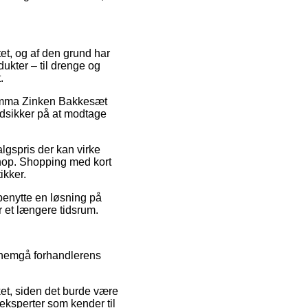
tet, og af den grund har
dukter – til drenge og
.
å Gamma Zinken Bakkesæt
udsikker på at modtage
lgspris der kan virke
shop. Shopping med kort
ikker.
 benytte en løsning på
er et længere tidsrum.
nnemgå forhandlerens
rket, siden det burde være
f eksperter som kender til