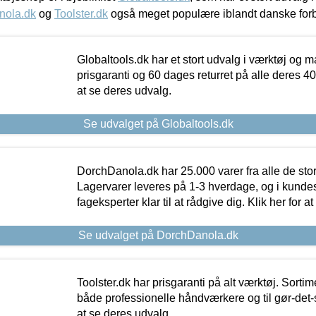
nola.dk
og
Toolster.dk
også meget populære iblandt danske for
Globaltools.dk har et stort udvalg i værktøj og m
prisgaranti og 60 dages returret på alle deres 40.
at se deres udvalg.
Se udvalget på Globaltools.dk
DorchDanola.dk har 25.000 varer fra alle de st
Lagervarer leveres på 1-3 hverdage, og i kundes
fageksperter klar til at rådgive dig. Klik her for a
Se udvalget på DorchDanola.dk
Toolster.dk har prisgaranti på alt værktøj. Sortim
både professionelle håndværkere og til gør-det-se
at se deres udvalg.