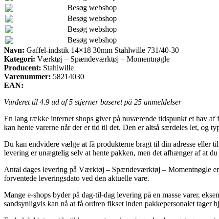
Besøg webshop
Besøg webshop
Besøg webshop
Besøg webshop
Navn:
Gaffel-indstik 14×18 30mm Stahlwille 731/40-30
Kategori:
Værktøj – Spændeværktøj – Momentnøgle
Producent:
Stahlwille
Varenummer:
58214030
EAN:
Vurderet til
4.9
ud af 5 stjerner baseret på
25
anmeldelser
En lang række internet shops giver på nuværende tidspunkt et hav af f
kan hente varerne når der er tid til det. Den er altså særdeles let, o
Du kan endvidere vælge at få produkterne bragt til din adresse eller t
levering er unægtelig selv at hente pakken, men det afhænger af at du 
Antal dages levering på Værktøj – Spændeværktøj – Momentnøgle er selv
forventede leveringsdato ved den aktuelle vare.
Mange e-shops byder på dag-til-dag levering på en masse varer, eksem
sandsynligvis kan nå at få ordren fikset inden pakkepersonalet tager h