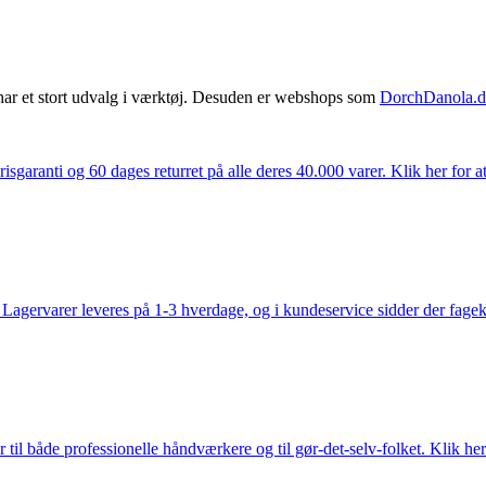
har et stort udvalg i værktøj. Desuden er webshops som
DorchDanola.
isgaranti og 60 dages returret på alle deres 40.000 varer. Klik her for a
gervarer leveres på 1-3 hverdage, og i kundeservice sidder der fageksper
 til både professionelle håndværkere og til gør-det-selv-folket. Klik her