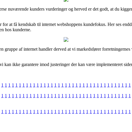
iverse nuværende kunders vurderinger og herved er det godt, at du kigg
for at få kendskab til internet webshoppens kundefokus. Her ses endda
den hos kunderne.
n gruppe af internet handler derved at vi markedsfører forretningernes 
vi kan ikke garantere imod justeringer der kan være implementeret siden
1
1
1
1
1
1
1
1
1
1
1
1
1
1
1
1
1
1
1
1
1
1
1
1
1
1
1
1
1
1
1
1
1
1
1
1
1
1
1
1
1
1
1
1
1
1
1
1
1
1
1
1
1
1
1
1
1
1
1
1
1
1
1
1
1
1
1
1
1
1
1
1
1
1
1
1
1
1
1
1
1
1
1
1
1
1
1
1
1
1
1
1
1
1
1
1
1
1
1
1
1
1
1
1
1
1
1
1
1
1
1