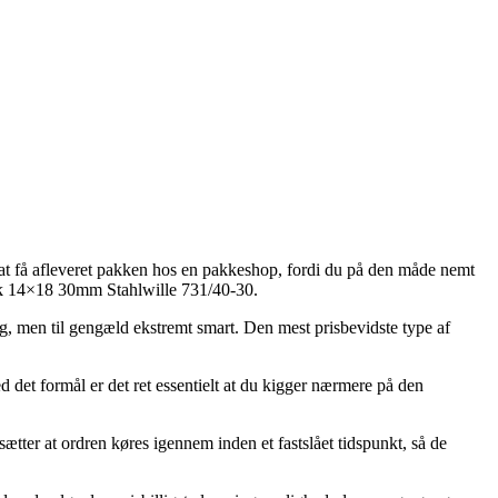
t at få afleveret pakken hos en pakkeshop, fordi du på den måde nemt
dstik 14×18 30mm Stahlwille 731/40-30.
lig, men til gengæld ekstremt smart. Den mest prisbevidste type af
 det formål er det ret essentielt at du kigger nærmere på den
ter at ordren køres igennem inden et fastslået tidspunkt, så de