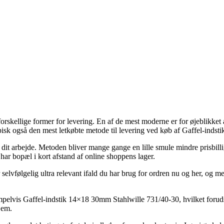
orskellige former for levering. En af de mest moderne er for øjeblikke
g typisk også den mest letkøbte metode til levering ved køb af Gaffel-in
il dit arbejde. Metoden bliver mange gange en lille smule mindre prisbil
har bopæl i kort afstand af online shoppens lager.
følgelig ultra relevant ifald du har brug for ordren nu og her, og med
pelvis Gaffel-indstik 14×18 30mm Stahlwille 731/40-30, hvilket forudsæt
jem.