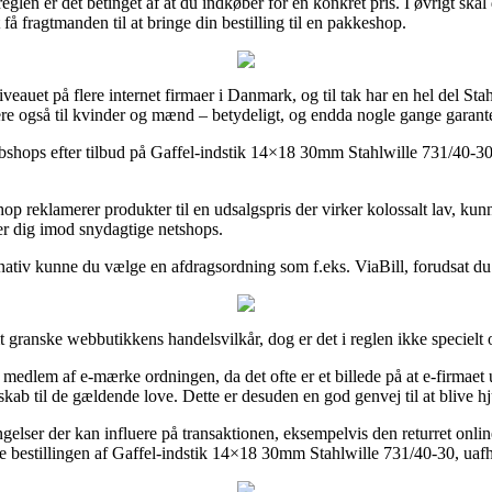
reglen er det betinget af at du indkøber for en konkret pris. I øvrigt s
å fragtmanden til at bringe din bestilling til en pakkeshop.
iveauet på flere internet firmaer i Danmark, og til tak har en hel del Sta
ere også til kvinder og mænd – betydeligt, og endda nogle gange garante
ebshops efter tilbud på Gaffel-indstik 14×18 30mm Stahlwille 731/40-30 i
op reklamerer produkter til en udsalgspris der virker kolossalt lav, ku
mer dig imod snydagtige netshops.
ativ kunne du vælge en afdragsordning som f.eks. ViaBill, forudsat du ha
 granske webbutikkens handelsvilkår, dog er det i reglen ikke specielt
dlem af e-mærke ordningen, da det ofte er et billede på at e-firmaet un
ab til de gældende love. Dette er desuden en god genvej til at blive hj
gelser der kan influere på transaktionen, eksempelvis den returret onlin
ise bestillingen af Gaffel-indstik 14×18 30mm Stahlwille 731/40-30, uafh