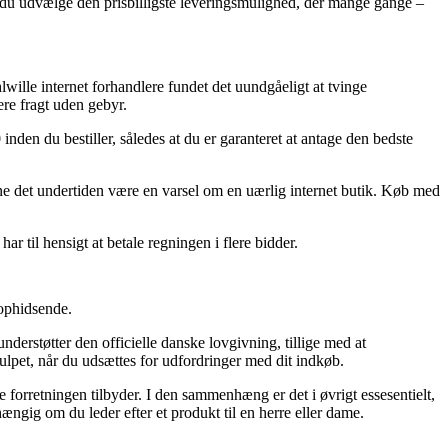
kal du udvælge den prisbilligste leveringsmulighed, der mange gange –
hlwille internet forhandlere fundet det uundgåeligt at tvinge
re fragt uden gebyr.
nden du bestiller, således at du er garanteret at antage den bedste
nne det undertiden være en varsel om en uærlig internet butik. Køb med
r til hensigt at betale regningen i flere bidder.
 ophidsende.
derstøtter den officielle danske lovgivning, tillige med at
ulpet, når du udsættes for udfordringer med dit indkøb.
e forretningen tilbyder. I den sammenhæng er det i øvrigt essesentielt,
ængig om du leder efter et produkt til en herre eller dame.