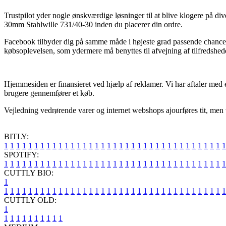
Trustpilot yder nogle ønskværdige løsninger til at blive klogere på d
30mm Stahlwille 731/40-30 inden du placerer din ordre.
Facebook tilbyder dig på samme måde i højeste grad passende chancer 
købsoplevelsen, som ydermere må benyttes til afvejning af tilfredshe
Hjemmesiden er finansieret ved hjælp af reklamer. Vi har aftaler med e
brugere gennemfører et køb.
Vejledning vedrørende varer og internet webshops ajourføres tit, men 
BITLY:
1
1
1
1
1
1
1
1
1
1
1
1
1
1
1
1
1
1
1
1
1
1
1
1
1
1
1
1
1
1
1
1
1
1
1
1
1
SPOTIFY:
1
1
1
1
1
1
1
1
1
1
1
1
1
1
1
1
1
1
1
1
1
1
1
1
1
1
1
1
1
1
1
1
1
1
1
1
1
CUTTLY BIO:
1
1
1
1
1
1
1
1
1
1
1
1
1
1
1
1
1
1
1
1
1
1
1
1
1
1
1
1
1
1
1
1
1
1
1
1
1
1
CUTTLY OLD:
1
1
1
1
1
1
1
1
1
1
1