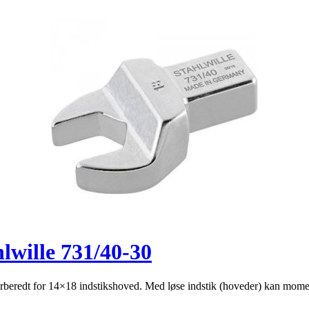
lwille 731/40-30
beredt for 14×18 indstikshoved. Med løse indstik (hoveder) kan mo