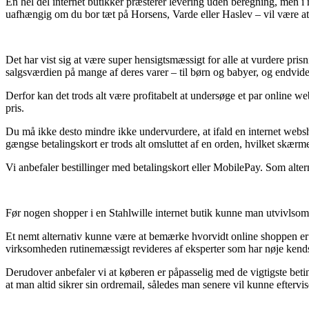
En hel del internet butikker præsterer levering uden beregning, men i 
uafhængig om du bor tæt på Horsens, Varde eller Haslev – vil være at f
Det har vist sig at være super hensigtsmæssigt for alle at vurdere prisn
salgsværdien på mange af deres varer – til børn og babyer, og endvid
Derfor kan det trods alt være profitabelt at undersøge et par online w
pris.
Du må ikke desto mindre ikke undervurdere, at ifald en internet websh
gængse betalingskort er trods alt omsluttet af en orden, hvilket skær
Vi anbefaler bestillinger med betalingskort eller MobilePay. Som altern
Før nogen shopper i en Stahlwille internet butik kunne man utvivlsomt
Et nemt alternativ kunne være at bemærke hvorvidt online shoppen er me
virksomheden rutinemæssigt revideres af eksperter som har nøje kendsk
Derudover anbefaler vi at køberen er påpasselig med de vigtigste betin
at man altid sikrer sin ordremail, således man senere vil kunne efterv