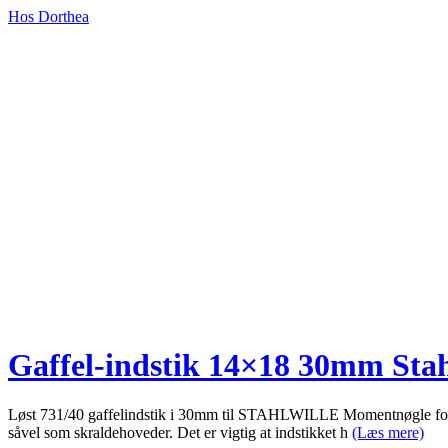
Hos Dorthea
Gaffel-indstik 14×18 30mm Stah
Løst 731/40 gaffelindstik i 30mm til STAHLWILLE Momentnøgle for
såvel som skraldehoveder. Det er vigtig at indstikket h
(Læs mere)