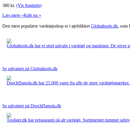
380
kr.
(Vis fragtpris)
Læs mere »
Køb nu »
Den mest populære værktøjsshop er i øjeblikket
Globaltools.dk
, som 
Globaltools.dk har et stort udvalg i værktøj og maskiner. De giver pr
Se udvalget på Globaltools.dk
DorchDanola.dk har 25.000 varer fra alle de store værktøjsmærker. La
Se udvalget på DorchDanola.dk
Toolster.dk har prisgaranti på alt værktøj. Sortimentet rummer udstyr