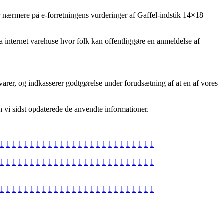
er nærmere på e-forretningens vurderinger af Gaffel-indstik 14×18
 internet varehuse hvor folk kan offentliggøre en anmeldelse af
varer, og indkasserer godtgørelse under forudsætning af at en af vores
 vi sidst opdaterede de anvendte informationer.
1
1
1
1
1
1
1
1
1
1
1
1
1
1
1
1
1
1
1
1
1
1
1
1
1
1
1
1
1
1
1
1
1
1
1
1
1
1
1
1
1
1
1
1
1
1
1
1
1
1
1
1
1
1
1
1
1
1
1
1
1
1
1
1
1
1
1
1
1
1
1
1
1
1
1
1
1
1