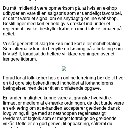
Du må imidlertid være opmærksom på, at hvis en e-shop
udbyder en vare til en salgspris som er uendeligt favorabel,
er det tit være et signal om en snydagtig online webshop.
Bestillinger med kort er heldigvis dækket ind under et
reglement, hvilket beskytter køberen imod falske firmaer på
nettet.
Vi slår generelt et slag for køb med kort eller mobilbetaling.
Som alternativ kan du benytte en løsning på afbetaling som
fx ViaBill, forudsat du hellere vil klare regningen over et
længere tidsrum.
Forud for at folk køber hos en online forretning bør de til hver
en tid gøre sig bekendt med indholdet af forhandlerens
betingelser, men det er tit en omfattende opgave.
En anden mulighed kunne være at granske hvorvidt e-
firmaet er medlem af e-mærke ordningen, da det burde være
en erklæring om at e-handlen accepterer gældende dansk
lovgivning, tillige med at netshoppen regelmæssigt
revideres af fagfolk som er meget fortrolige de gældende
vilkår. Dette er en god genvej til opbakning, såfremt du