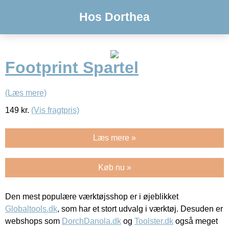
Hos Dorthea
Footprint Spartel
(Læs mere)
149
kr.
(Vis fragtpris)
Læs mere »
Køb nu »
Den mest populære værktøjsshop er i øjeblikket
Globaltools.dk
, som har et stort udvalg i værktøj. Desuden er
webshops som
DorchDanola.dk
og
Toolster.dk
også meget