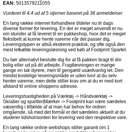
EAN:
5013579211055
Vurderet til
4.4
ud af 5 stjerner baseret på
36
anmeldelser
En lang række internet forhandlere tildeler nu til dags
diverse former for levering. En der er meget anvendt er nu
om stunder at få leveret til en pakkeshop, hvor det er meget
fleksibelt at kunne hente varerne når det passer dig.
Leveringstypen er altså ekstremt praktisk, og ofte også den
mest letkøbte leveringsløsning ved køb af Footprint Spartel.
Du bør alternativt beslutte dig for at få pakken bragt til din
bolig eller ud på dit arbejde. Fragtløsningen er mange
gange en tak dyrere, men til gengæld usædvanlig let. Den
mindst kostelige leveringsmåde er uden tvivl at du selv
henter varerne, men dette stiller krav om at du er med kort
afstand til online shoppens adresse.
Leveringshastigheden på Værktøj -> Håndværktøj ->
Skraber og spartler|Mærker -> Footprint kan være særdeles
væsentlig i tilfælde af at man har behov for ordren
omgående, så med det formål er det særdeles aktuelt at du
studerer tidshorisonten for levering ved den respektive vare.
En lang række online webshops stiller garanti om 1