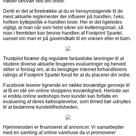
møder besvær ved din ordre.
Dertil er det at foretrække at du er hensynstagende til de
mest aktuelle reglementer der influerer på handlen, f.eks.
hvilken byttepolitik e-handlen lover. Her er det ligeledes
vigtigt, at man når som helst sikrer sin kvitteringsmail, så
man i fremtiden kan bevise handlen af Footprint Spartel,
uanset om man er på gaveindkøb til en voksen eller et barn.
Trustpilot forærer dig regulære fantastiske løsninger til at
studere diverse aktuelle brugeres evalueringer og herved
stiller vi forslag om, at du besigtiger internet forhandlerens
ratings af Footprint Spartel forud for at du placerer din ordre.
Facebook leverer lignende en række troværdige genveje til
at få en idé om online shoppens troværdighed. Herinde ser
vi endda online webshops hvor kunder kan forfatte en
evaluering af deres købsoplevelse, som tilmed bør udnyttes
til at bedømme kundetilfredsheden.
Hjemmesiden er finansieret af annoncer. Vi samarbejder
med en samling af online varehuse da vi promoverer