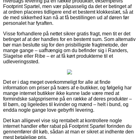
hverdags levering på en række produkter, eksempelvis
Footprint Spartel, men vær påpasselig da det er betinget af
at ordren placeres tidligere end et bestemt klokkeslæt, så at
de med sikkerhed kan nå at få bestillingen ud af døren før
personalet har fyraften.
Visse forhandlere på nettet sikrer gratis fragt, men tit er det
betinget af at der handles for en bestemt sum. Som alternativ
bør man beslutte sig for den prisbilligste fragtmetode, der
mange gange – uafhængig om du befinder sig i Randers,
Slagelse eller Ribe – er at få kørt produkterne til et
udleveringssted.
Det er i dag meget overkommeligt for alle at finde
information om priser på tværs af e-butikker, og følgelig har
mange internet butikker ikke kunne lade være med at
formindske salgspriserne på en række af deres produkter –
til børn, og ligeledes til kvinder og mænd – helt i bund, og
endda nogle gange love gebyrfri levering.
Det kan alligevel vise sig rentabelt at kontrollere nogle
internet handler efter rabat på Footprint Spartel forinden du
gennemfører dit køb, sådan at man er sikret at indhente den
mest betalelige pris.