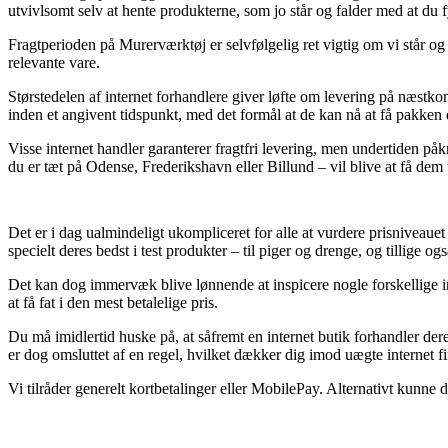
utvivlsomt selv at hente produkterne, som jo står og falder med at du 
Fragtperioden på Murerværktøj er selvfølgelig ret vigtig om vi står og
relevante vare.
Størstedelen af internet forhandlere giver løfte om levering på næst
inden et angivent tidspunkt, med det formål at de kan nå at få pakken
Visse internet handler garanterer fragtfri levering, men undertiden p
du er tæt på Odense, Frederikshavn eller Billund – vil blive at få dem ti
Det er i dag ualmindeligt ukompliceret for alle at vurdere prisniveaue
specielt deres bedst i test produkter – til piger og drenge, og tillige 
Det kan dog immervæk blive lønnende at inspicere nogle forskellige i
at få fat i den mest betalelige pris.
Du må imidlertid huske på, at såfremt en internet butik forhandler der
er dog omsluttet af en regel, hvilket dækker dig imod uægte internet f
Vi tilråder generelt kortbetalinger eller MobilePay. Alternativt kunne d