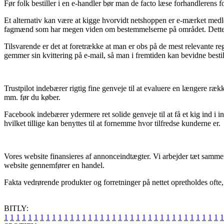
Før folk bestiller i en e-handler bør man de facto læse forhandlerens fo
Et alternativ kan være at kigge hvorvidt netshoppen er e-mærket medle
fagmænd som har megen viden om bestemmelserne på området. Dette er
Tilsvarende er det at foretrække at man er obs på de mest relevante reg
gemmer sin kvittering på e-mail, så man i fremtiden kan bevidne best
Trustpilot indebærer rigtig fine genveje til at evaluere en længere 
mm. før du køber.
Facebook indebærer ydermere ret solide genveje til at få et kig ind i
hvilket tillige kan benyttes til at fornemme hvor tilfredse kunderne er.
Vores website finansieres af annonceindtægter. Vi arbejder tæt samme
website gennemfører en handel.
Fakta vedrørende produkter og forretninger på nettet opretholdes ofte,
BITLY:
1
1
1
1
1
1
1
1
1
1
1
1
1
1
1
1
1
1
1
1
1
1
1
1
1
1
1
1
1
1
1
1
1
1
1
1
1