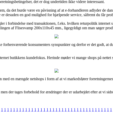
rretningsbetingelser, det er dog undertiden ikke videre interessant.
m, da det burde være en påvisning af at e-forhandleren adlyder de dans
 desuden en god mulighed for hjælpende service, såfremt du får prob
ler i forbindelse med transaktionen, f.eks. hvilken returpolitik internet 
illingen af Flisesvamp 200x110x45 mm., ligegyldigt om man søger produk
række forhenværende konsumenters synspunkter og derfor er det godt, a
 internet butikkens kundefokus. Herinde møder vi mange shops på nettet s
n med en mængde netshops i form af at vi markedsfører forretningernes t
 men der tages forbehold for ændringer der er udarbejdet efter at vi sids
1
1
1
1
1
1
1
1
1
1
1
1
1
1
1
1
1
1
1
1
1
1
1
1
1
1
1
1
1
1
1
1
1
1
1
1
1