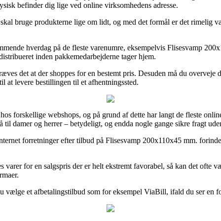
fysisk befinder dig lige ved online virksomhedens adresse.
 skal bruge produkterne lige om lidt, og med det formål er det rimelig v
kommende hverdag på de fleste varenumre, eksempelvis Flisesvamp 200x1
 distribueret inden pakkemedarbejderne tager hjem.
åkræves det at der shoppes for en bestemt pris. Desuden må du overveje 
l at levere bestillingen til et afhentningssted.
t hos forskellige webshops, og på grund af dette har langt de fleste onl
også til damer og herrer – betydeligt, og endda nogle gange sikre fragt ud
nternet forretninger efter tilbud på Flisesvamp 200x110x45 mm. forind
es varer for en salgspris der er helt ekstremt favorabel, så kan det oft
irmaer.
u vælge et afbetalingstilbud som for eksempel ViaBill, ifald du ser en for