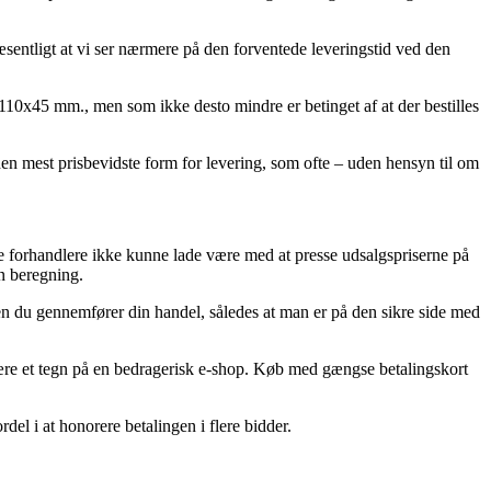
æsentligt at vi ser nærmere på den forventede leveringstid ved den
10x45 mm., men som ikke desto mindre er betinget af at der bestilles
den mest prisbevidste form for levering, som ofte – uden hensyn til om
ine forhandlere ikke kunne lade være med at presse udsalgspriserne på
en beregning.
en du gennemfører din handel, således at man er på den sikre side med
e være et tegn på en bedragerisk e-shop. Køb med gængse betalingskort
del i at honorere betalingen i flere bidder.