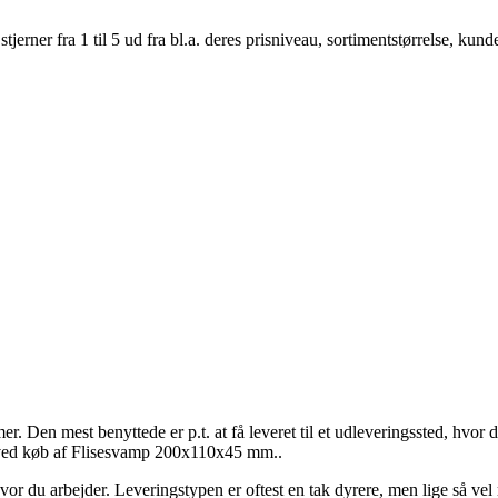
er fra 1 til 5 ud fra bl.a. deres prisniveau, sortimentstørrelse, kunde
 Den mest benyttede er p.t. at få leveret til et udleveringssted, hvor d
n ved køb af Flisesvamp 200x110x45 mm..
 hvor du arbejder. Leveringstypen er oftest en tak dyrere, men lige så vel