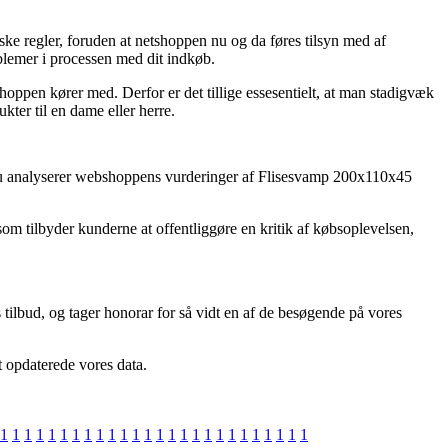
ke regler, foruden at netshoppen nu og da føres tilsyn med af
lemer i processen med dit indkøb.
shoppen kører med. Derfor er det tillige essesentielt, at man stadigvæk
ter til en dame eller herre.
t du analyserer webshoppens vurderinger af Flisesvamp 200x110x45
om tilbyder kunderne at offentliggøre en kritik af købsoplevelsen,
ilbud, og tager honorar for så vidt en af de besøgende på vores
t opdaterede vores data.
1
1
1
1
1
1
1
1
1
1
1
1
1
1
1
1
1
1
1
1
1
1
1
1
1
1