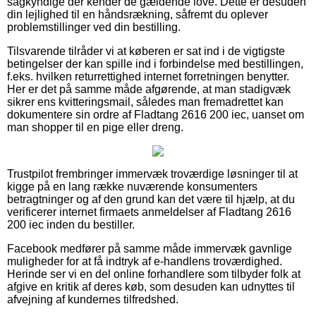
sagkyndige der kender de gældende love. Dette er desuden
din lejlighed til en håndsrækning, såfremt du oplever
problemstillinger ved din bestilling.
Tilsvarende tilråder vi at køberen er sat ind i de vigtigste
betingelser der kan spille ind i forbindelse med bestillingen,
f.eks. hvilken returrettighed internet forretningen benytter.
Her er det på samme måde afgørende, at man stadigvæk
sikrer ens kvitteringsmail, således man fremadrettet kan
dokumentere sin ordre af Fladtang 2616 200 iec, uanset om
man shopper til en pige eller dreng.
Trustpilot frembringer immervæk troværdige løsninger til at
kigge på en lang række nuværende konsumenters
betragtninger og af den grund kan det være til hjælp, at du
verificerer internet firmaets anmeldelser af Fladtang 2616
200 iec inden du bestiller.
Facebook medfører på samme måde immervæk gavnlige
muligheder for at få indtryk af e-handlens troværdighed.
Herinde ser vi en del online forhandlere som tilbyder folk at
afgive en kritik af deres køb, som desuden kan udnyttes til
afvejning af kundernes tilfredshed.