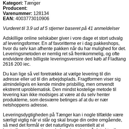
Kategori:
Tænger
Producent:
Varenummer:
128134
EAN:
4003773010906
Vurderet til
3.9
ud af 5 stjerner baseret på
41
anmeldelser
Adskillige online selskaber giver i vore dage et stort udvalg
af leveringsformer. En af favoritterne er i dag pakkeshops,
hvor du selv kan afhente pakken når du har mulighed for det.
Leveringsmetoden er nemlig ret så fremkommelig, og ofte
endvidere den billigste leveringsversion ved køb af Fladtang
2616 200 iec.
Du kan lige så vel foretrække at vælge levering til din
adresse eller ud til din arbejdsplads. Fragtformen viser sig
almindeligvis en kende mindre prisbillig, men omvendt
ekstremt uproblematisk. Den mindst kostelige metode til
levering kan ikke modsiges at være at du selv henter
produkterne, som desværre betinges af at du er nær
netshoppens adresse.
Leveringsdygtigheden på Tænger kan i nogle tilfælde være
særligt vigtig når vi står og skal bruge din ordre omgående,
så med det formål er det naturligvis essentielt at vi