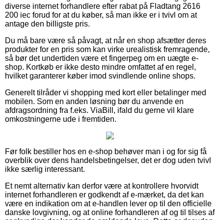
diverse internet forhandlere efter rabat på Fladtang 2616
200 iec forud for at du køber, så man ikke er i tvivl om at
antage den billigste pris.
Du må bare være så påvagt, at når en shop afsætter deres
produkter for en pris som kan virke urealistisk fremragende,
så bør det undertiden være et fingerpeg om en uægte e-
shop. Kortkøb er ikke desto mindre omfattet af en regel,
hvilket garanterer køber imod svindlende online shops.
Generelt tilråder vi shopping med kort eller betalinger med
mobilen. Som en anden løsning bør du anvende en
afdragsordning fra f.eks. ViaBill, ifald du gerne vil klare
omkostningerne ude i fremtiden.
Før folk bestiller hos en e-shop behøver man i og for sig få
overblik over dens handelsbetingelser, det er dog uden tvivl
ikke særlig interessant.
Et nemt alternativ kan derfor være at kontrollere hvorvidt
internet forhandleren er godkendt af e-mærket, da det kan
være en indikation om at e-handlen lever op til den officielle
danske lovgivning, og at online forhandleren af og til tilses af