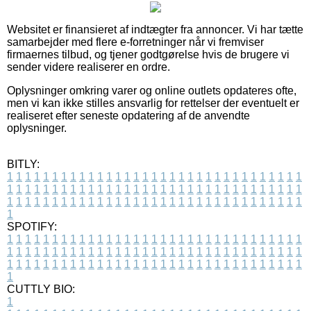
Websitet er finansieret af indtægter fra annoncer. Vi har tætte
samarbejder med flere e-forretninger når vi fremviser
firmaernes tilbud, og tjener godtgørelse hvis de brugere vi
sender videre realiserer en ordre.
Oplysninger omkring varer og online outlets opdateres ofte,
men vi kan ikke stilles ansvarlig for rettelser der eventuelt er
realiseret efter seneste opdatering af de anvendte
oplysninger.
BITLY:
1
1
1
1
1
1
1
1
1
1
1
1
1
1
1
1
1
1
1
1
1
1
1
1
1
1
1
1
1
1
1
1
1
1
1
1
1
1
1
1
1
1
1
1
1
1
1
1
1
1
1
1
1
1
1
1
1
1
1
1
1
1
1
1
1
1
1
1
1
1
1
1
1
1
1
1
1
1
1
1
1
1
1
1
1
1
1
1
1
1
1
1
1
1
1
1
1
1
1
1
SPOTIFY:
1
1
1
1
1
1
1
1
1
1
1
1
1
1
1
1
1
1
1
1
1
1
1
1
1
1
1
1
1
1
1
1
1
1
1
1
1
1
1
1
1
1
1
1
1
1
1
1
1
1
1
1
1
1
1
1
1
1
1
1
1
1
1
1
1
1
1
1
1
1
1
1
1
1
1
1
1
1
1
1
1
1
1
1
1
1
1
1
1
1
1
1
1
1
1
1
1
1
1
1
CUTTLY BIO:
1