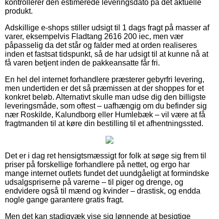
kontrollerer den estimerede leveringsdato på det aktuelle
produkt.
Adskillige e-shops stiller udsigt til 1 dags fragt på masser af
varer, eksempelvis Fladtang 2616 200 iec, men vær
påpasselig da det står og falder med at orden realiseres
inden et fastsat tidspunkt, så de har udsigt til at kunne nå at
få varen betjent inden de pakkeansatte får fri.
En hel del internet forhandlere præsterer gebyrfri levering,
men undertiden er det så præmissen at der shoppes for et
konkret beløb. Alternativt skulle man udse dig den billigste
leveringsmåde, som oftest – uafhængig om du befinder sig
nær Roskilde, Kalundborg eller Humlebæk – vil være at få
fragtmanden til at køre din bestilling til et afhentningssted.
Det er i dag ret hensigtsmæssigt for folk at søge sig frem til
priser på forskellige forhandlere på nettet, og ergo har
mange internet outlets fundet det uundgåeligt at formindske
udsalgspriserne på varerne – til piger og drenge, og
endvidere også til mænd og kvinder – drastisk, og endda
nogle gange garantere gratis fragt.
Men det kan stadigvæk vise sig lønnende at besigtige