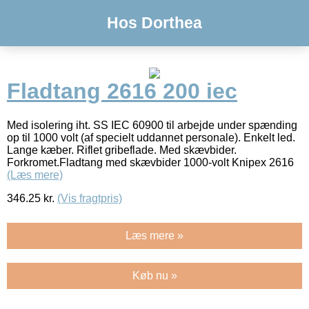
Hos Dorthea
Fladtang 2616 200 iec
Med isolering iht. SS IEC 60900 til arbejde under spænding
op til 1000 volt (af specielt uddannet personale). Enkelt led.
Lange kæber. Riflet gribeflade. Med skævbider.
Forkromet.Fladtang med skævbider 1000-volt Knipex 2616
(Læs mere)
346.25
kr.
(Vis fragtpris)
Læs mere »
Køb nu »