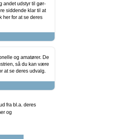
 andet udstyr til gør-
 siddende klar til at
 her for at se deres
ionelle og amatører. De
strien, så du kan være
or at se deres udvalg.
 fra bl.a. deres
mer og