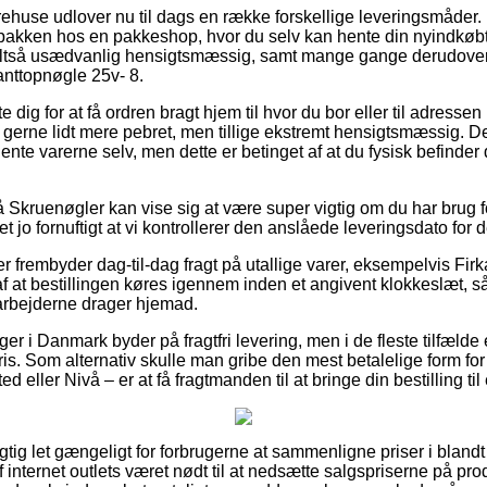
ehuse udlover nu til dags en række forskellige leveringsmåder. 
et pakken hos en pakkeshop, hvor du selv kan hente din nyindkøb
altså usædvanlig hensigtsmæssig, samt mange gange derudover
anttopnøgle 25v- 8.
dig for at få ordren bragt hjem til hvor du bor eller til adressen
gerne lidt mere pebret, men tillige ekstremt hensigtsmæssig. De
 hente varerne selv, men dette er betinget af at du fysisk befinde
Skruenøgler kan vise sig at være super vigtig om du har brug f
t jo fornuftigt at vi kontrollerer den anslåede leveringsdato for 
er frembyder dag-til-dag fragt på utallige varer, eksempelvis Fir
af at bestillingen køres igennem inden et angivent klokkeslæt, s
rbejderne drager hjemad.
ger i Danmark byder på fragtfri levering, men i de fleste tilfælde
is. Som alternativ skulle man gribe den mest betalelige form for
d eller Nivå – er at få fragtmanden til at bringe din bestilling t
igtig let gængeligt for forbrugerne at sammenligne priser i blandt
 af internet outlets været nødt til at nedsætte salgspriserne på pro