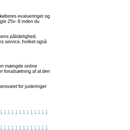
e køberes evalueringer og
øgle 25v- 8 inden du
kkens pålidelighed.
ns service, hvilket også
d en mængde online
er forudsætning af at den
nsvaret for justeringer
1
1
1
1
1
1
1
1
1
1
1
1
1
1
1
1
1
1
1
1
1
1
1
1
1
1