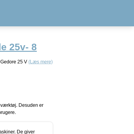
e 25v- 8
e Gedore 25 V
(Læs mere)
 i værktøj. Desuden er
brugere.
askiner. De giver