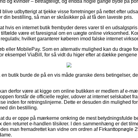
d og kvinder – betragteligt, og endda nogle gange byde på porto
d blive udbytterigt at tjekke visse forretninger på nettet efter ud
 din bestilling, så man er skråsikker på at få den laveste pris.
t hvis en internet butik frembyder deres varer til en udsalgspris 
e tilfælde være et faresignal om en uægte online virksomhed. Kort
 regulativ, hvilket garanterer køberen imod falske internet virks
køb eller MobilePay. Som en alternativ mulighed kan du drage for
or eksempel ViaBill, for så vidt du higer efter at dække pengene
å en butik burde de på en vis måde granske dens betingelser, de
an derfor være at kigge om online butikken er medlem af e-mær
ppen forstår de officielle regler, udover at internet selskabet fra
tise inden for retningslinjerne. Dette er desuden din mulighed for
ed din bestilling.
t at du er oppe på mærkerne omkring de mest betydningsfulde b
x den returret e-handlen tilsikrer. I den sammenhæng er det tilmed
des man fremadrettet kan vidne om ordren af Firkanttopnøgle 25
 dame.