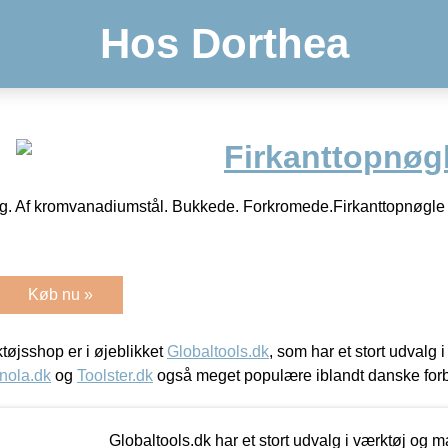
Hos Dorthea
Firkanttopnøgl
ing. Af kromvanadiumstål. Bukkede. Forkromede.Firkanttopnøgl
Køb nu »
øjsshop er i øjeblikket
Globaltools.dk
, som har et stort udvalg
nola.dk
og
Toolster.dk
også meget populære iblandt danske for
Globaltools.dk har et stort udvalg i værktøj og m