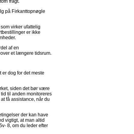
fri fragt.
salg på Firkanttopnøgle
som virker ufattelig
bestillinger er ikke
omheder.
del af en
 over et længere tidsrum.
t er dog for det meste
ket, siden det bør være
 tid til anden monitoreres
 at få assistance, når du
etingelser der kan have
 vigtigt, at man altid
v- 8, om du leder efter