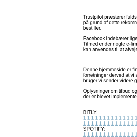
Trustpilot præsterer ful
på grund af dette rekomma
bestiller.
Facebook indebærer ligele
Tilmed er der nogle e-fir
kan anvendes til at afvej
Denne hjemmeside er fin
forretninger derved at v
bruger vi sender videre g
Oplysninger om tilbud og 
der er blevet implementer
BITLY:
1
1
1
1
1
1
1
1
1
1
1
1
1
1
1
1
1
1
1
1
1
1
1
1
1
1
SPOTIFY:
1
1
1
1
1
1
1
1
1
1
1
1
1