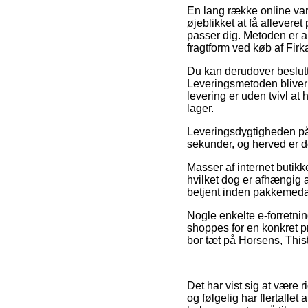
En lang række online var
øjeblikket at få aflever
passer dig. Metoden er 
fragtform ved køb af Firk
Du kan derudover beslutte 
Leveringsmetoden bliver 
levering er uden tvivl at
lager.
Leveringsdygtigheden på 
sekunder, og herved er de
Masser af internet butikk
hvilket dog er afhængig 
betjent inden pakkemeda
Nogle enkelte e-forretnin
shoppes for en konkret pr
bor tæt på Horsens, Thiste
Det har vist sig at være r
og følgelig har flertallet