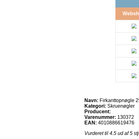
Websh
Navn:
Firkanttopnøgle 2
Kategori:
Skruenøgler
Producent:
Varenummer:
130372
EAN:
4010886619476
Vurderet til
4.5
ud af 5 st