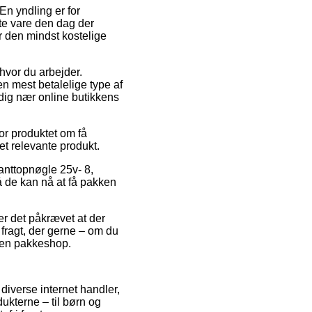
En yndling er for
te vare den dag der
 den mindst kostelige
 hvor du arbejder.
n mest betalelige type af
r dig nær online butikkens
or produktet om få
det relevante produkt.
kanttopnøgle 25v- 8,
å de kan nå at få pakken
 er det påkrævet at der
 fragt, der gerne – om du
il en pakkeshop.
 diverse internet handler,
dukterne – til børn og