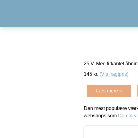
25 V. Med firkantet åbn
145
kr.
(Vis fragtpris)
Læs mere »
Den mest populære værkt
webshops som
DorchDa