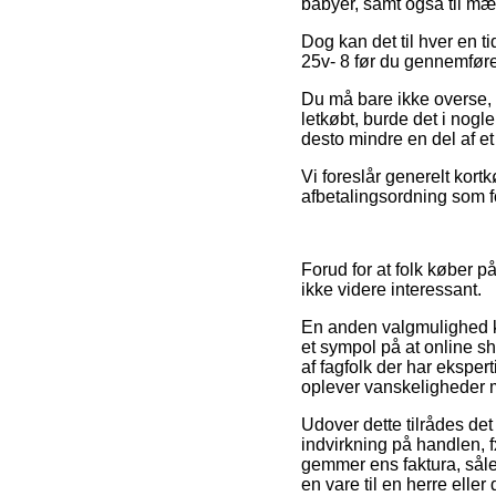
babyer, samt også til mæn
Dog kan det til hver en ti
25v- 8 før du gennemfører
Du må bare ikke overse, a
letkøbt, burde det i nogl
desto mindre en del af et
Vi foreslår generelt kort
afbetalingsordning som f
Forud for at folk køber p
ikke videre interessant.
En anden valgmulighed k
et sympol på at online sho
af fagfolk der har eksper
oplever vanskeligheder m
Udover dette tilrådes de
indvirkning på handlen, f
gemmer ens faktura, såle
en vare til en herre eller