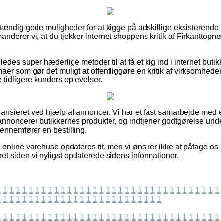
dstændig gode muligheder for at kigge på adskillige eksisterend
nderer vi, at du tjekker internet shoppens kritik af Firkanttopn
des super hæderlige metoder til at få et kig ind i internet buti
maer som gør det muligt at offentliggøre en kritik af virksomhede
e tidligere kunders oplevelser.
ansieret ved hjælp af annoncer. Vi har et fast samarbejde me
i annoncerer butikkernes produkter, og indtjener godtgørelse und
ennemfører en bestilling.
online varehuse opdateres tit, men vi ønsker ikke at påtage os a
et siden vi nyligst opdaterede sidens informationer.
1
1
1
1
1
1
1
1
1
1
1
1
1
1
1
1
1
1
1
1
1
1
1
1
1
1
1
1
1
1
1
1
1
1
1
1
1
1
1
1
1
1
1
1
1
1
1
1
1
1
1
1
1
1
1
1
1
1
1
1
1
1
1
1
1
1
1
1
1
1
1
1
1
1
1
1
1
1
1
1
1
1
1
1
1
1
1
1
1
1
1
1
1
1
1
1