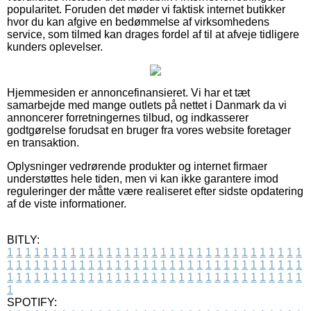
popularitet. Foruden det møder vi faktisk internet butikker
hvor du kan afgive en bedømmelse af virksomhedens
service, som tilmed kan drages fordel af til at afveje tidligere
kunders oplevelser.
Hjemmesiden er annoncefinansieret. Vi har et tæt
samarbejde med mange outlets på nettet i Danmark da vi
annoncerer forretningernes tilbud, og indkasserer
godtgørelse forudsat en bruger fra vores website foretager
en transaktion.
Oplysninger vedrørende produkter og internet firmaer
understøttes hele tiden, men vi kan ikke garantere imod
reguleringer der måtte være realiseret efter sidste opdatering
af de viste informationer.
BITLY:
1
1
1
1
1
1
1
1
1
1
1
1
1
1
1
1
1
1
1
1
1
1
1
1
1
1
1
1
1
1
1
1
1
1
1
1
1
1
1
1
1
1
1
1
1
1
1
1
1
1
1
1
1
1
1
1
1
1
1
1
1
1
1
1
1
1
1
1
1
1
1
1
1
1
1
1
1
1
1
1
1
1
1
1
1
1
1
1
1
1
1
1
1
1
1
1
1
1
1
1
SPOTIFY: