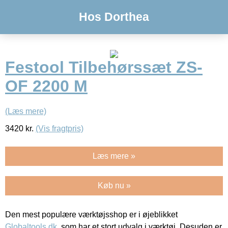
Hos Dorthea
Festool Tilbehørssæt ZS-
OF 2200 M
(Læs mere)
3420
kr.
(Vis fragtpris)
Læs mere »
Køb nu »
Den mest populære værktøjsshop er i øjeblikket
Globaltools.dk
, som har et stort udvalg i værktøj. Desuden er