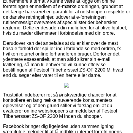
Et nemmere alternativ kunne være at kigge om online
forretningen er medlem af e-mærke ordningen, grundet at
det længe har været en garanti for at netshoppen respekterer
de danske retningslinjer, udover at e-forretningen
rutinemæssigt overværes af specialister der behersker
reglerne. Dette er desuden din mulighed for at blive hjulpet,
hvis du møder dilemmaer i forbindelse med din ordre.
Derudover kan det anbefales at du er klar over de mest
basale forhold der spiller ind i forbindelse med ordren, fx
hvilken returret online forhandleren bruger. Derfor er det
ydermere essesentielt, at man altid sikrer sin e-mail
kvittering, så man til enhver tid vil kunne eftervise
bestillingen af Festool Tilbehørssæt ZS-OF 2200 M, hvad
end du søger efter varer til en herre eller dame.
Trustpilot indebærer ret så ønskværdige chancer for at
kontrollere en lang række nuværende konsumenters
oplevelser og af den grund stiller vi forslag om, at du
evaluerer online webshoppens anmeldelser af Festool
Tilbehørssæt ZS-OF 2200 M inden du shopper.
Facebook bringer dig ligeledes uden sammenligning
værdifulde metoder til at få indblik i internet forretningens