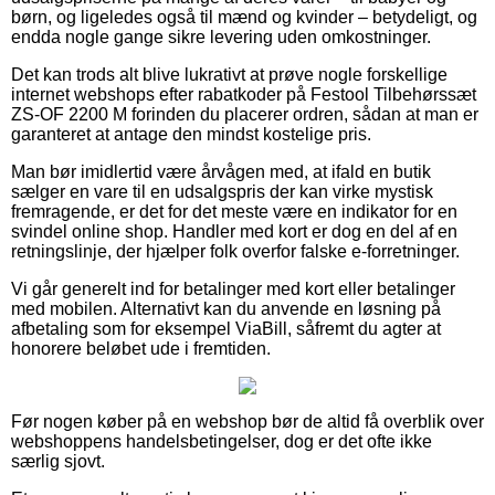
børn, og ligeledes også til mænd og kvinder – betydeligt, og
endda nogle gange sikre levering uden omkostninger.
Det kan trods alt blive lukrativt at prøve nogle forskellige
internet webshops efter rabatkoder på Festool Tilbehørssæt
ZS-OF 2200 M forinden du placerer ordren, sådan at man er
garanteret at antage den mindst kostelige pris.
Man bør imidlertid være årvågen med, at ifald en butik
sælger en vare til en udsalgspris der kan virke mystisk
fremragende, er det for det meste være en indikator for en
svindel online shop. Handler med kort er dog en del af en
retningslinje, der hjælper folk overfor falske e-forretninger.
Vi går generelt ind for betalinger med kort eller betalinger
med mobilen. Alternativt kan du anvende en løsning på
afbetaling som for eksempel ViaBill, såfremt du agter at
honorere beløbet ude i fremtiden.
Før nogen køber på en webshop bør de altid få overblik over
webshoppens handelsbetingelser, dog er det ofte ikke
særlig sjovt.