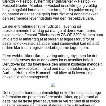
værktøj -> Festool system tilbehør|Mærker -> Festool ->
Festool tilbehør|Mærker -> Festool er selvfølgelig vældig
betydningsfuld forudsat du har brug for din pakke nu og her,
og herved er det selvfølgelig fornuftigt at vi dobbelttjekker
den estimerede leveringsdato ved den respektive vare.
En del e-forretninger stiller udsigt til levering på
næstkommende hverdag på mange af deres varenumre,
eksempelvis Festool Tilbehørssæt ZS-OF 2200 M, men som
imidlertid er afhængig af at ordren aflægges forud for et
bestemt klokkeslæt, så at de højst sandsynligt kan nå at få
ordren klar inden logistikmedarbejderne tager hjem.
Flere webbutikker sikrer levering uden gebyr, men for det
meste påkræves det at der købes for et fastslået beløb.
Derudover bør du foretrække den mindst kostelige metode til
levering, hvilket oftest – hvad end man opholder sig nær
Aarhus, Hobro eller Hammel – vil blive at få leveret din
pakke til et afhentningssted.
Det er jo efterhånden ualmindeligt enkelt for os alle at søge
information om priser hos flere netbutikker, og på grund af
dette har de fleste internet varehuse været nødt til at trykke
udsalgspriserne på mange af deres varer – til babyer og