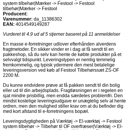
system tilbehør|Mærker -> Festool -> Festool
tilbehør|Mærker -> Festool
Producent:
Varenummer:
da_11386302
EAN:
4014549149287
Vurderet til
4.9
ud af 5 stjerner baseret på
11
anmeldelser
En masse e-forretninger udlover efterhånden alverdens
fragtmetoder. En sikker vinder er i dag at få sendt til en
pakkeshop, så du selv kan hente de købte produkter på et
selvvalgt tidspunkt. Leveringstypen er nemlig temmelig
fremkommelig, og typisk ydermere den mest betalelige
leveringsversion ved køb af Festool Tilbehørssæt ZS-OF
2200 M.
Du kunne endvidere prøve at få pakken sendt til din bolig
eller ud til din arbejdsplads. Fragtløsningen er i regelen en
sjat mindre prisbillig, men endda særdeles problemfri. Den
mindst kostelige leveringsudgave er unægtelig selv at hente
ordren, men den mulighed stiller krav om at du befinder dig
med kort afstand til e-forretningens bopæl.
Leveringsdygtigheden på Værktøj -> El-værktøj -> Festool
system tilbehør -> Tilbehør til OF overfræser|Værktøj -> El-