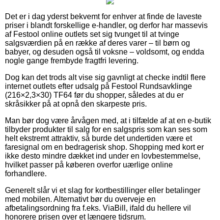
Det er i dag yderst bekvemt for enhver at finde de laveste
priser i blandt forskellige e-handler, og derfor har massevis
af Festool online outlets set sig tvunget til at tvinge
salgsværdien på en række af deres varer – til børn og
babyer, og desuden også til voksne – voldsomt, og endda
nogle gange frembyde fragtfri levering.
Dog kan det trods alt vise sig gavnligt at checke indtil flere
internet outlets efter udsalg på Festool Rundsavklinge
(216×2,3×30) TF64 før du shopper, således at du er
skråsikker på at opnå den skarpeste pris.
Man bør dog være årvågen med, at i tilfælde af at en e-butik
tilbyder produkter til salg for en salgspris som kan ses som
helt ekstremt attraktiv, så burde det undertiden være et
faresignal om en bedragerisk shop. Shopping med kort er
ikke desto mindre dækket ind under en lovbestemmelse,
hvilket passer på køberen overfor uærlige online
forhandlere.
Generelt slår vi et slag for kortbestillinger eller betalinger
med mobilen. Alternativt bør du overveje en
afbetalingsordning fra f.eks. ViaBill, ifald du hellere vil
honorere prisen over et længere tidsrum.