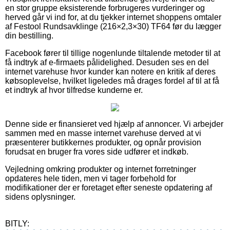
en stor gruppe eksisterende forbrugeres vurderinger og
herved går vi ind for, at du tjekker internet shoppens omtaler
af Festool Rundsavklinge (216×2,3×30) TF64 før du lægger
din bestilling.
Facebook fører til tillige nogenlunde tiltalende metoder til at
få indtryk af e-firmaets pålidelighed. Desuden ses en del
internet varehuse hvor kunder kan notere en kritik af deres
købsoplevelse, hvilket ligeledes må drages fordel af til at få
et indtryk af hvor tilfredse kunderne er.
Denne side er finansieret ved hjælp af annoncer. Vi arbejder
sammen med en masse internet varehuse derved at vi
præsenterer butikkernes produkter, og opnår provision
forudsat en bruger fra vores side udfører et indkøb.
Vejledning omkring produkter og internet forretninger
opdateres hele tiden, men vi tager forbehold for
modifikationer der er foretaget efter seneste opdatering af
sidens oplysninger.
BITLY: