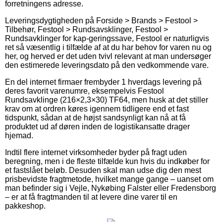
forretningens adresse.
Leveringsdygtigheden på Forside > Brands > Festool >
Tilbehør, Festool > Rundsavsklinger, Festool >
Rundsavklinger for kap-geringssave, Festool er naturligvis
ret så væsentlig i tilfælde af at du har behov for varen nu og
her, og herved er det uden tvivl relevant at man undersøger
den estimerede leveringsdato på den vedkommende vare.
En del internet firmaer frembyder 1 hverdags levering på
deres favorit varenumre, eksempelvis Festool
Rundsavklinge (216×2,3×30) TF64, men husk at det stiller
krav om at ordren køres igennem tidligere end et fast
tidspunkt, sådan at de højst sandsynligt kan nå at få
produktet ud af døren inden de logistikansatte drager
hjemad.
Indtil flere internet virksomheder byder på fragt uden
beregning, men i de fleste tilfælde kun hvis du indkøber for
et fastslået beløb. Desuden skal man udse dig den mest
prisbevidste fragtmetode, hvilket mange gange – uanset om
man befinder sig i Vejle, Nykøbing Falster eller Fredensborg
– er at få fragtmanden til at levere dine varer til en
pakkeshop.