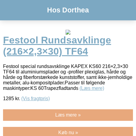
Hos Dorthea
Festool Rundsavklinge
(216×2,3×30) TF64
Festool special rundsavsklinge KAPEX KS60 216×2,3×30
TF64 til aluminiumsplader og -profiler plexiglas, hårde og
hårde og fiberforstærkede kunststoffer, samt ikke-jernholdige
metaller, alu-kompositplader.Passer til følgende
maskintyper:KS 60Trapezfladtands
(Læs mere)
1285
kr.
(Vis fragtpris)
Læs mere »
Køb nu »