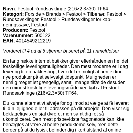
Navn:
Festool Rundsavklinge (216×2,3×30) TF64
Kategori:
Forside > Brands > Festool > Tilbehør, Festool >
Rundsavsklinger, Festool > Rundsavklinger for kap-
geringssave, Festool
Producent:
Festool
Varenummer:
500122
EAN:
4014549212219
Vurderet til
4
ud af 5 stjerner baseret på
11
anmeldelser
En lang række internet butikker giver efterhånden en hel del
forskellige leveringsmuligheder. Den mest moderne er i dag
levering til en pakkeshop, hvor det er muligt at hente dine
nye produkter på et selvvalgt tidspunkt. Muligheden er
nemlig meget let gængelig, samt i mange tilfælde desuden
den mindst kostelige leveringsmåde ved køb af Festool
Rundsavklinge (216×2,3×30) TF64.
Du kunne alternativt afveje for og imod at vælge at få leveret
til din lejlighed eller til adressen på dit arbejde. Den viser sig
beklageligvis en sjat dyrere, men samtidig ret så
ukompliceret. Den mest prisbevidste fragtmetode kan ikke
benægtes at være at hente produkterne selv, men dette
beroer på at du fysisk befinder dig i kort afstand af online