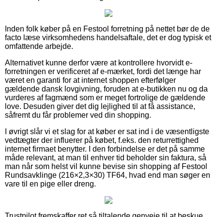
Inden folk køber på en Festool forretning på nettet bør de de
facto læse virksomhedens handelsaftale, det er dog typisk et
omfattende arbejde.
Alternativet kunne derfor være at kontrollere hvorvidt e-
forretningen er verificeret af e-mærket, fordi det længe har
været en garanti for at internet shoppen efterfølger
gældende dansk lovgivning, foruden at e-butikken nu og da
vurderes af fagmænd som er meget fortrolige de gældende
love. Desuden giver det dig lejlighed til at få assistance,
såfremt du får problemer ved din shopping.
I øvrigt slår vi et slag for at køber er sat ind i de væsentligste
vedtægter der influerer på købet, f.eks. den returrettighed
internet firmaet benytter. I den forbindelse er det på samme
måde relevant, at man til enhver tid beholder sin faktura, så
man når som helst vil kunne bevise sin shopping af Festool
Rundsavklinge (216×2,3×30) TF64, hvad end man søger en
vare til en pige eller dreng.
Trustpilot fremskaffer ret så tiltalende genveje til at beskue