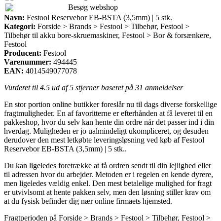
Besøg webshop
Navn:
Festool Reservebor EB-BSTA (3,5mm) | 5 stk.
Kategori:
Forside > Brands > Festool > Tilbehør, Festool >
Tilbehør til akku bore-skruemaskiner, Festool > Bor & forsænkere,
Festool
Producent:
Festool
Varenummer:
494445
EAN:
4014549077078
Vurderet til
4.5
ud af 5 stjerner baseret på
31
anmeldelser
En stor portion online butikker foreslår nu til dags diverse forskellige
fragtmuligheder. En af favoritterne er efterhånden at få leveret til en
pakkeshop, hvor du selv kan hente din ordre når det passer ind i din
hverdag. Muligheden er jo ualmindeligt ukompliceret, og desuden
derudover den mest letkøbte leveringsløsning ved køb af Festool
Reservebor EB-BSTA (3,5mm) | 5 stk..
Du kan ligeledes foretrække at få ordren sendt til din lejlighed eller
til adressen hvor du arbejder. Metoden er i regelen en kende dyrere,
men ligeledes vældig enkel. Den mest betalelige mulighed for fragt
er utvivlsomt at hente pakken selv, men den løsning stiller krav om
at du fysisk befinder dig nær online firmaets hjemsted.
Fragtperioden på Forside > Brands > Festool > Tilbehør, Festool >