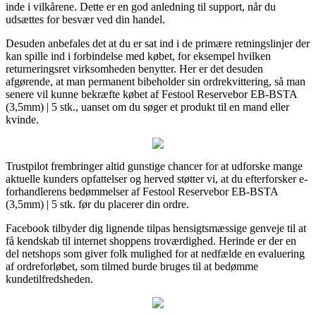
inde i vilkårene. Dette er en god anledning til support, når du
udsættes for besvær ved din handel.
Desuden anbefales det at du er sat ind i de primære retningslinjer der
kan spille ind i forbindelse med købet, for eksempel hvilken
returneringsret virksomheden benytter. Her er det desuden
afgørende, at man permanent bibeholder sin ordrekvittering, så man
senere vil kunne bekræfte købet af Festool Reservebor EB-BSTA
(3,5mm) | 5 stk., uanset om du søger et produkt til en mand eller
kvinde.
Trustpilot frembringer altid gunstige chancer for at udforske mange
aktuelle kunders opfattelser og herved støtter vi, at du efterforsker e-
forhandlerens bedømmelser af Festool Reservebor EB-BSTA
(3,5mm) | 5 stk. før du placerer din ordre.
Facebook tilbyder dig lignende tilpas hensigtsmæssige genveje til at
få kendskab til internet shoppens troværdighed. Herinde er der en
del netshops som giver folk mulighed for at nedfælde en evaluering
af ordreforløbet, som tilmed burde bruges til at bedømme
kundetilfredsheden.