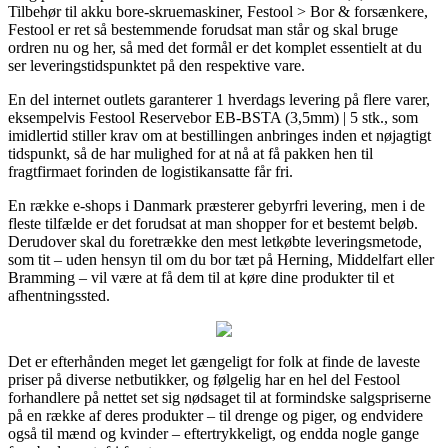
Tilbehør til akku bore-skruemaskiner, Festool > Bor & forsænkere,
Festool er ret så bestemmende forudsat man står og skal bruge
ordren nu og her, så med det formål er det komplet essentielt at du
ser leveringstidspunktet på den respektive vare.
En del internet outlets garanterer 1 hverdags levering på flere varer,
eksempelvis Festool Reservebor EB-BSTA (3,5mm) | 5 stk., som
imidlertid stiller krav om at bestillingen anbringes inden et nøjagtigt
tidspunkt, så de har mulighed for at nå at få pakken hen til
fragtfirmaet forinden de logistikansatte får fri.
En række e-shops i Danmark præsterer gebyrfri levering, men i de
fleste tilfælde er det forudsat at man shopper for et bestemt beløb.
Derudover skal du foretrække den mest letkøbte leveringsmetode,
som tit – uden hensyn til om du bor tæt på Herning, Middelfart eller
Bramming – vil være at få dem til at køre dine produkter til et
afhentningssted.
Det er efterhånden meget let gængeligt for folk at finde de laveste
priser på diverse netbutikker, og følgelig har en hel del Festool
forhandlere på nettet set sig nødsaget til at formindske salgspriserne
på en række af deres produkter – til drenge og piger, og endvidere
også til mænd og kvinder – eftertrykkeligt, og endda nogle gange