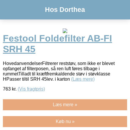
Hos Dorthea
Festool Foldefilter AB-FI
SRH 45
HovedanvendelserFiltrerer reststøv, som ikke er blevet
opfanget af filterposen, så ren luft føres tilbage i
rummetTilladt til kræftfremkaldende støv i støvklasse
HPasser tiltil SRH 45lev. i karton
(Læs mere)
763
kr.
(Vis fragtpris)
Læs mere »
Køb nu »