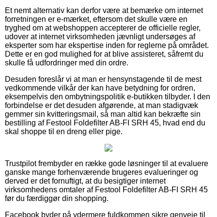
Et nemt alternativ kan derfor være at bemærke om internet
forretningen er e-mærket, eftersom det skulle være en
tryghed om at webshoppen accepterer de officielle regler,
udover at internet virksomheden jævnligt undersøges af
eksperter som har ekspertise inden for reglerne på området.
Dette er en god mulighed for at blive assisteret, såfremt du
skulle få udfordringer med din ordre.
Desuden foreslår vi at man er hensynstagende til de mest
vedkommende vilkår der kan have betydning for ordren,
eksempelvis den ombytningspolitik e-butikken tilbyder. I den
forbindelse er det desuden afgørende, at man stadigvæk
gemmer sin kvitteringsmail, så man altid kan bekræfte sin
bestilling af Festool Foldefilter AB-FI SRH 45, hvad end du
skal shoppe til en dreng eller pige.
Trustpilot frembyder en række gode løsninger til at evaluere
ganske mange forhenværende brugeres evalueringer og
derved er det fornuftigt, at du besigtiger internet
virksomhedens omtaler af Festool Foldefilter AB-FI SRH 45
før du færdiggør din shopping.
Facebook byder på ydermere fuldkommen sikre genveje til