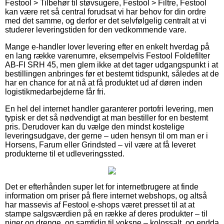
Festool > Tilbehør til støvsugere, Festool > Filtre, Festool
kan være ret så central forudsat vi har behov for din ordre
med det samme, og derfor er det selvfølgelig centralt at vi
studerer leveringstiden for den vedkommende vare.
Mange e-handler lover levering efter en enkelt hverdag på
en lang række varenumre, eksempelvis Festool Foldefilter
AB-FI SRH 45, men glem ikke at det tager udgangspunkt i at
bestillingen anbringes før et bestemt tidspunkt, således at de
har en chance for at nå at få produktet ud af døren inden
logistikmedarbejderne får fri.
En hel del internet handler garanterer portofri levering, men
typisk er det så nødvendigt at man bestiller for en bestemt
pris. Derudover kan du vælge den mindst kostelige
leveringsudgave, der gerne – uden hensyn til om man er i
Horsens, Farum eller Grindsted – vil være at få leveret
produkterne til et udleveringssted.
Det er efterhånden super let for internetbrugere at finde
information om priser på flere internet webshops, og altså
har massevis af Festool e-shops været presset til at at
stampe salgsværdien på en række af deres produkter – til
piger og drenge, og samtidig til voksne – kolossalt, og endda