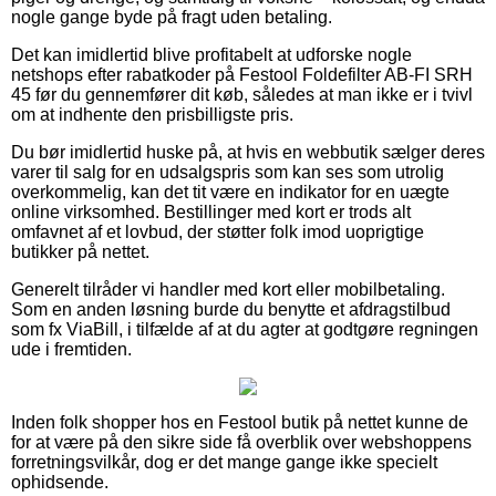
nogle gange byde på fragt uden betaling.
Det kan imidlertid blive profitabelt at udforske nogle
netshops efter rabatkoder på Festool Foldefilter AB-FI SRH
45 før du gennemfører dit køb, således at man ikke er i tvivl
om at indhente den prisbilligste pris.
Du bør imidlertid huske på, at hvis en webbutik sælger deres
varer til salg for en udsalgspris som kan ses som utrolig
overkommelig, kan det tit være en indikator for en uægte
online virksomhed. Bestillinger med kort er trods alt
omfavnet af et lovbud, der støtter folk imod uoprigtige
butikker på nettet.
Generelt tilråder vi handler med kort eller mobilbetaling.
Som en anden løsning burde du benytte et afdragstilbud
som fx ViaBill, i tilfælde af at du agter at godtgøre regningen
ude i fremtiden.
Inden folk shopper hos en Festool butik på nettet kunne de
for at være på den sikre side få overblik over webshoppens
forretningsvilkår, dog er det mange gange ikke specielt
ophidsende.