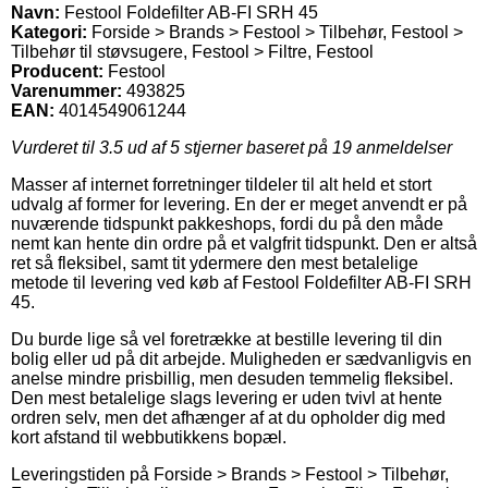
Navn:
Festool Foldefilter AB-FI SRH 45
Kategori:
Forside > Brands > Festool > Tilbehør, Festool >
Tilbehør til støvsugere, Festool > Filtre, Festool
Producent:
Festool
Varenummer:
493825
EAN:
4014549061244
Vurderet til
3.5
ud af 5 stjerner baseret på
19
anmeldelser
Masser af internet forretninger tildeler til alt held et stort
udvalg af former for levering. En der er meget anvendt er på
nuværende tidspunkt pakkeshops, fordi du på den måde
nemt kan hente din ordre på et valgfrit tidspunkt. Den er altså
ret så fleksibel, samt tit ydermere den mest betalelige
metode til levering ved køb af Festool Foldefilter AB-FI SRH
45.
Du burde lige så vel foretrække at bestille levering til din
bolig eller ud på dit arbejde. Muligheden er sædvanligvis en
anelse mindre prisbillig, men desuden temmelig fleksibel.
Den mest betalelige slags levering er uden tvivl at hente
ordren selv, men det afhænger af at du opholder dig med
kort afstand til webbutikkens bopæl.
Leveringstiden på Forside > Brands > Festool > Tilbehør,