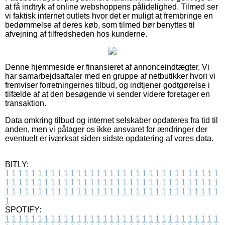
at få indtryk af online webshoppens pålidelighed. Tilmed ser
vi faktisk internet outlets hvor det er muligt at frembringe en
bedømmelse af deres køb, som tilmed bør benyttes til
afvejning af tilfredsheden hos kunderne.
Denne hjemmeside er finansieret af annonceindtægter. Vi
har samarbejdsaftaler med en gruppe af netbutikker hvori vi
fremviser forretningernes tilbud, og indtjener godtgørelse i
tilfælde af at den besøgende vi sender videre foretager en
transaktion.
Data omkring tilbud og internet selskaber opdateres fra tid til
anden, men vi påtager os ikke ansvaret for ændringer der
eventuelt er iværksat siden sidste opdatering af vores data.
BITLY:
1
1
1
1
1
1
1
1
1
1
1
1
1
1
1
1
1
1
1
1
1
1
1
1
1
1
1
1
1
1
1
1
1
1
1
1
1
1
1
1
1
1
1
1
1
1
1
1
1
1
1
1
1
1
1
1
1
1
1
1
1
1
1
1
1
1
1
1
1
1
1
1
1
1
1
1
1
1
1
1
1
1
1
1
1
1
1
1
1
1
1
1
1
1
1
1
1
1
1
1
SPOTIFY:
1
1
1
1
1
1
1
1
1
1
1
1
1
1
1
1
1
1
1
1
1
1
1
1
1
1
1
1
1
1
1
1
1