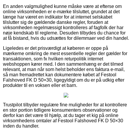
En anden valgmulighed kunne måske være at efterse om
online virksomheden er e-mærke tilsluttet, grundet at det
længe har været en indikator for at internet selskabet
tilslutter sig de gældende danske regler, foruden at
virksomheden regelmæssigt kontrolleres af fagfolk der har
nøje kendskab til reglerne. Desuden tilbydes du chance for
at få bistand, hvis du udsættes for dilemmaer ved din handel.
Ligeledes er det prisværdigt at køberen er oppe på
mærkerne omkring de mest essentielle regler der gælder for
transaktionen, som fx hvilken returpolitik internet
webshoppen kører med. I den sammenhæng er det tilmed
relevant, at man når som helst beholder ens faktura e-mail,
så man fremadrettet kan dokumentere købet af Festool
Falshoved FK D 50×30, ligegyldigt om du er på udkig efter
produkter til en voksen eller et barn.
Trustpilot tilbyder regulære fine muligheder for at kontrollere
en stor portion tidligere konsumenters observationer og
derfor kan det være til hjælp, at du tager et kig på online
virksomhedens omtaler af Festool Falshoved FK D 50×30
inden du handler.