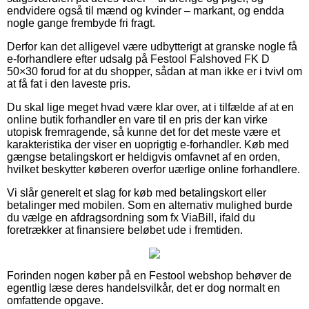
endvidere også til mænd og kvinder – markant, og endda
nogle gange frembyde fri fragt.
Derfor kan det alligevel være udbytterigt at granske nogle få
e-forhandlere efter udsalg på Festool Falshoved FK D
50×30 forud for at du shopper, sådan at man ikke er i tvivl om
at få fat i den laveste pris.
Du skal lige meget hvad være klar over, at i tilfælde af at en
online butik forhandler en vare til en pris der kan virke
utopisk fremragende, så kunne det for det meste være et
karakteristika der viser en uoprigtig e-forhandler. Køb med
gængse betalingskort er heldigvis omfavnet af en orden,
hvilket beskytter køberen overfor uærlige online forhandlere.
Vi slår generelt et slag for køb med betalingskort eller
betalinger med mobilen. Som en alternativ mulighed burde
du vælge en afdragsordning som fx ViaBill, ifald du
foretrækker at finansiere beløbet ude i fremtiden.
Forinden nogen køber på en Festool webshop behøver de
egentlig læse deres handelsvilkår, det er dog normalt en
omfattende opgave.