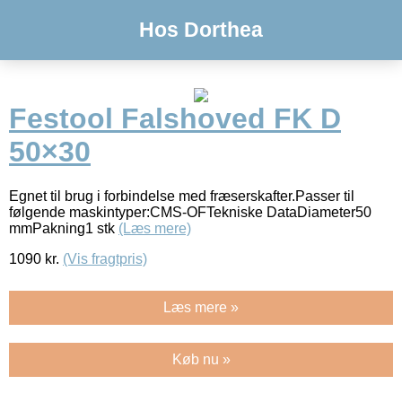
Hos Dorthea
Festool Falshoved FK D
50×30
Egnet til brug i forbindelse med fræserskafter.Passer til
følgende maskintyper:CMS-OFTekniske DataDiameter50
mmPakning1 stk
(Læs mere)
1090
kr.
(Vis fragtpris)
Læs mere »
Køb nu »