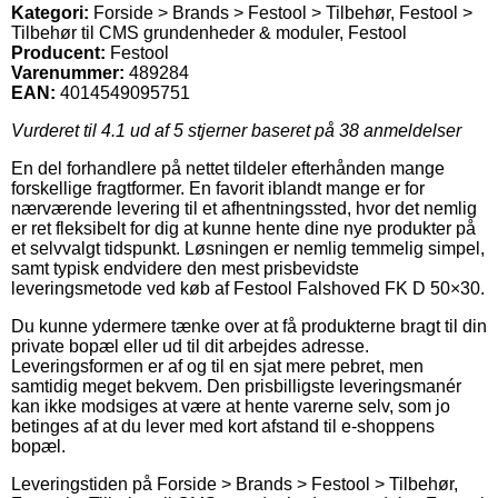
Kategori:
Forside > Brands > Festool > Tilbehør, Festool >
Tilbehør til CMS grundenheder & moduler, Festool
Producent:
Festool
Varenummer:
489284
EAN:
4014549095751
Vurderet til
4.1
ud af 5 stjerner baseret på
38
anmeldelser
En del forhandlere på nettet tildeler efterhånden mange
forskellige fragtformer. En favorit iblandt mange er for
nærværende levering til et afhentningssted, hvor det nemlig
er ret fleksibelt for dig at kunne hente dine nye produkter på
et selvvalgt tidspunkt. Løsningen er nemlig temmelig simpel,
samt typisk endvidere den mest prisbevidste
leveringsmetode ved køb af Festool Falshoved FK D 50×30.
Du kunne ydermere tænke over at få produkterne bragt til din
private bopæl eller ud til dit arbejdes adresse.
Leveringsformen er af og til en sjat mere pebret, men
samtidig meget bekvem. Den prisbilligste leveringsmanér
kan ikke modsiges at være at hente varerne selv, som jo
betinges af at du lever med kort afstand til e-shoppens
bopæl.
Leveringstiden på Forside > Brands > Festool > Tilbehør,