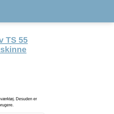
v TS 55
 skinne
 i værktøj. Desuden er
brugere.