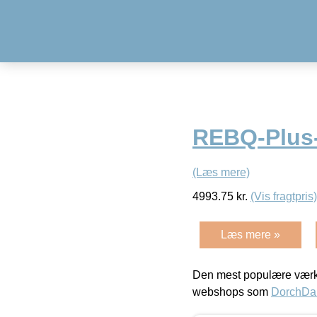
REBQ-Plus-
(Læs mere)
4993.75
kr.
(Vis fragtpris)
Læs mere »
Den mest populære værkt
webshops som
DorchDa