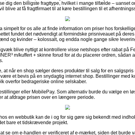
se dig den billigste fragttype, hvilket i mange tilfælde – uanset
il blive at få fragtfirmaet til at køre bestillingen til et afhentnings
a simpelt for os alle at finde information om priser hos forskelli
ettet fundet det nødvendigt at formindske prisniveauet på deres 
mænd og kvinder – kolossalt, og endda nogle gange sikre leveri
gvæk blive nyttigt at kontrollere visse netshops efter rabat på
³ m/kuffert + skinne forud for at du placerer ordren, sådan at
s.
 at når en shop sælger deres produkter til salg for en salgspris 
ære et bevis på en snydagtig internet shop. Bestillinger med kor
olk overfor bedrageriske online selskaber.
bestillinger eller MobilePay. Som alternativ burde du vælge en l
æber at afdrage prisen over en længere periode.
er hos en webbutik kan de i og for sig gøre sig bekendt med indho
 det bare et tidskrævende projekt.
 at se om e-handlen er verificeret af e-mærket, siden det burde 