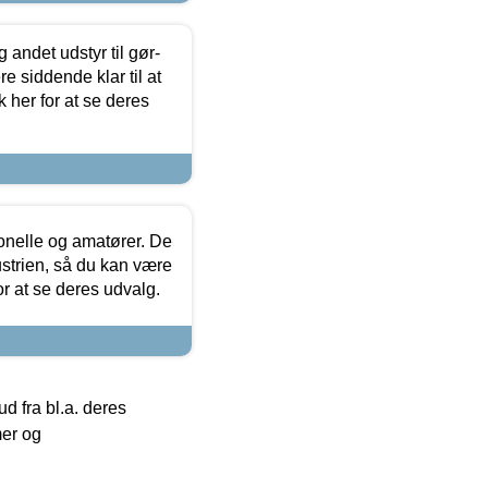
 andet udstyr til gør-
 siddende klar til at
 her for at se deres
ionelle og amatører. De
strien, så du kan være
or at se deres udvalg.
 fra bl.a. deres
mer og