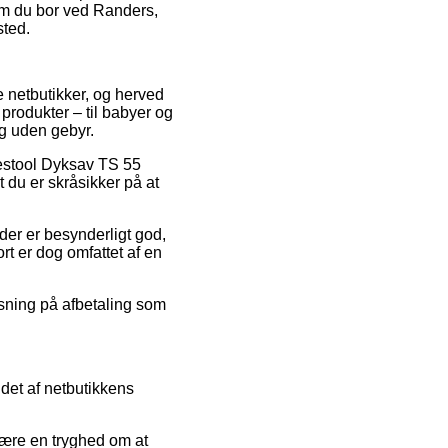
 om du bor ved Randers,
sted.
ge netbutikker, og herved
produkter – til babyer og
ng uden gebyr.
 Festool Dyksav TS 55
 du er skråsikker på at
der er besynderligt god,
t er dog omfattet af en
øsning på afbetaling som
ldet af netbutikkens
være en tryghed om at