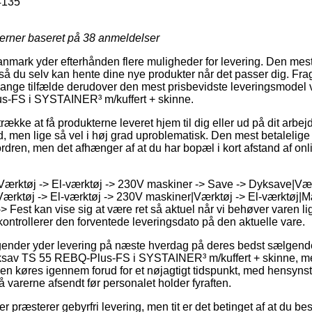
4135
jerner baseret på
38
anmeldelser
nmark yder efterhånden flere muligheder for levering. Den mes
så du selv kan hente dine nye produkter når det passer dig. Fra
mange tilfælde derudover den mest prisbevidste leveringsmodel 
-FS i SYSTAINER³ m/kuffert + skinne.
ække at få produkterne leveret hjem til dig eller ud på dit arbe
d, men lige så vel i høj grad uproblematisk. Den mest betalelige
rdren, men det afhænger af at du har bopæl i kort afstand af onl
Værktøj -> El-værktøj -> 230V maskiner -> Save -> Dyksave|Værk
ærktøj -> El-værktøj -> 230V maskiner|Værktøj -> El-værktøj|Mæ
Fest kan vise sig at være ret så aktuel når vi behøver varen lig
i kontrollerer den forventede leveringsdato på den aktuelle vare.
agender yder levering på næste hverdag på deres bedst sælgen
ksav TS 55 REBQ-Plus-FS i SYSTAINER³ m/kuffert + skinne,
ren køres igennem forud for et nøjagtigt tidspunkt, med hensynst
å varerne afsendt før personalet holder fyraften.
 præsterer gebyrfri levering, men tit er det betinget af at du bes