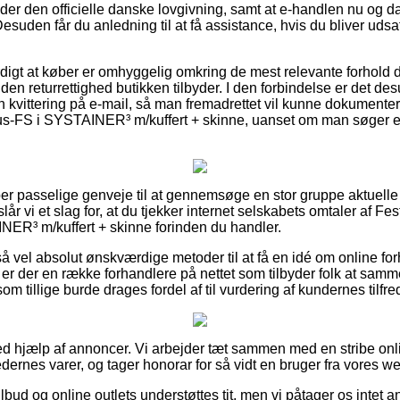
der den officielle danske lovgivning, samt at e-handlen nu og d
Desuden får du anledning til at få assistance, hvis du bliver udsa
digt at køber er omhyggelig omkring de mest relevante forhold 
den returrettighed butikken tilbyder. I den forbindelse er det d
 kvittering på e-mail, så man fremadrettet vil kunne dokumenter
FS i SYSTAINER³ m/kuffert + skinne, uanset om man søger eft
uper passelige genveje til at gennemsøge en stor gruppe aktuel
lår vi et slag for, at du tjekker internet selskabets omtaler af F
R³ m/kuffert + skinne forinden du handler.
så vel absolut ønskværdige metoder til at få en idé om online fo
t er der en række forhandlere på nettet som tilbyder folk at samm
m tillige burde drages fordel af til vurdering af kundernes tilfr
ved hjælp af annoncer. Vi arbejder tæt sammen med en stribe onl
dernes varer, og tager honorar for så vidt en bruger fra vores we
lbud og online outlets understøttes tit, men vi påtager os intet a