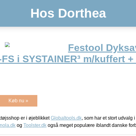
Hos Dorthea
Festool Dyksa
FS i SYSTAINER³ m/kuffert +
Køb nu »
øjsshop er i øjeblikket
Globaltools.dk
, som har et stort udvalg
nola.dk
og
Toolster.dk
også meget populære iblandt danske for