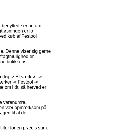
t benyttede er nu om
gtløsningen er jo
ved køb af Festool
jde. Denne viser sig gerne
 fragtmulighed er
ine butikkens
tøj -> El-værktøj ->
rker -> Festool ->
e om lidt, så herved er
de varenumre,
 men vær opmærksom på
agen til at de
tiller for en præcis sum.