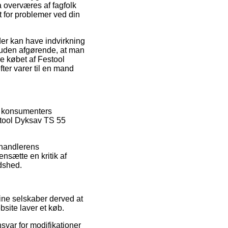
a overværes af fagfolk
t for problemer ved din
der kan have indvirkning
esuden afgørende, at man
e købet af Festool
er varer til en mand
le konsumenters
estool Dyksav TS 55
rhandlerens
ensætte en kritik af
edshed.
ine selskaber derved at
bsite laver et køb.
nsvar for modifikationer