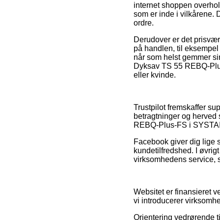
internet shoppen overhol
som er inde i vilkårene. 
ordre.
Derudover er det prisvær
på handlen, til eksempel 
når som helst gemmer sin
Dyksav TS 55 REBQ-Plus-
eller kvinde.
Trustpilot fremskaffer s
betragtninger og herved s
REBQ-Plus-FS i SYSTAINE
Facebook giver dig lige 
kundetilfredshed. I øvrig
virksomhedens service, so
Websitet er finansieret 
vi introducerer virksomhe
Orientering vedrørende ti