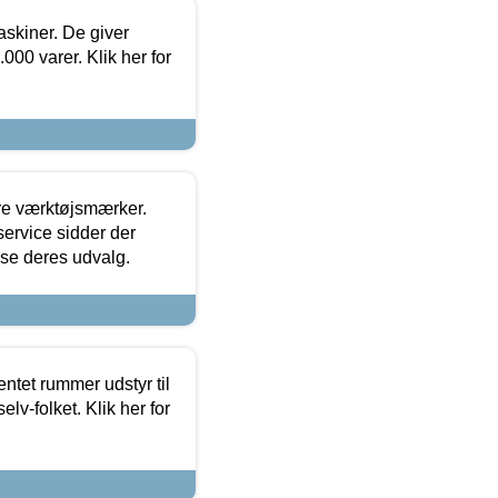
askiner. De giver
000 varer. Klik her for
ore værktøjsmærker.
ervice sidder der
t se deres udvalg.
entet rummer udstyr til
lv-folket. Klik her for