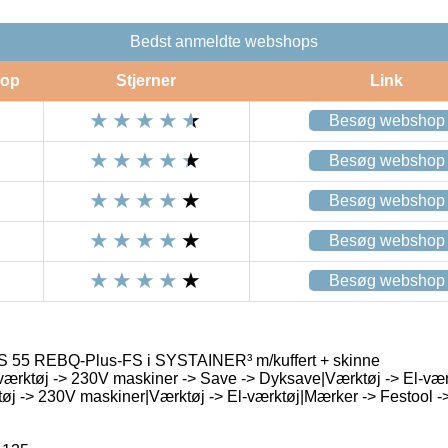
Bedst anmeldte webshops
op
Stjerner
Link
Besøg webshop
Besøg webshop
Besøg webshop
Besøg webshop
Besøg webshop
S 55 REBQ-Plus-FS i SYSTAINER³ m/kuffert + skinne
værktøj -> 230V maskiner -> Save -> Dyksave|Værktøj -> El-vær
tøj -> 230V maskiner|Værktøj -> El-værktøj|Mærker -> Festool 