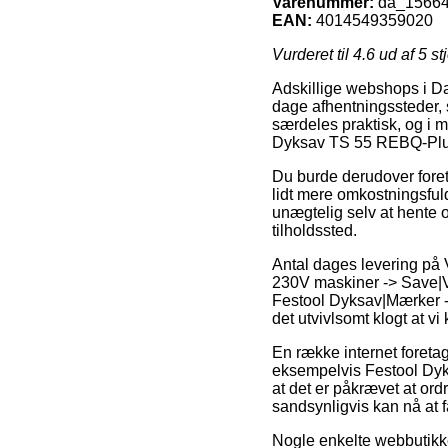
Varenummer:
da_1566
EAN:
4014549359020
Vurderet til
4.6
ud af 5 st
Adskillige webshops i Da
dage afhentningssteder, 
særdeles praktisk, og i 
Dyksav TS 55 REBQ-Plus
Du burde derudover foretr
lidt mere omkostningsful
unægtelig selv at hente o
tilholdssted.
Antal dages levering på 
230V maskiner -> Save|V
Festool Dyksav|Mærker -> 
det utvivlsomt klogt at v
En række internet foret
eksempelvis Festool Dy
at det er påkrævet at ord
sandsynligvis kan nå at f
Nogle enkelte webbutikker