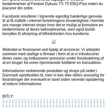
bedømmelser af Festool Dyksav TS 75 EBQ-Plus inden du
placerer din ordre.
Facebook resulterer i lignende egentlig hæderlige genveje
til at få indblik i internet forretningens troværdighed. Herinde
ses mange internet shops hvor det er muligt at formulere en
bedømmelse af deres købsoplevelse, som også burde
benyttes til afvejning af tilfredsheden hos kunderne.
Websitet er finansieret ved hjælp af annoncer. Vi arbejder
sammen med utallige e-firmaer i form af at vi introducerer
deres varer, og indkasserer provision under forudsætning af
at en bruger fra vores hjemmeside fuldfører en transaktion.
Informationer vedrørende produkter og shops på nettet i
Danmark opretholdes tit, men vi kan ikke stilles ansvarlig for
forandringer der eventuelt er lavet siden seneste opdatering
af sidens informationer.
BITLY:
1
1
1
1
1
1
1
1
1
1
1
1
1
1
1
1
1
1
1
1
1
1
1
1
1
1
1
1
1
1
1
1
1
1
1
1
1
1
1
1
1
1
1
1
1
1
1
1
1
1
1
1
1
1
1
1
1
1
1
1
1
1
1
1
1
1