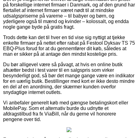
på forskellige internet firmaer i Danmark, og af den grund har
flertallet af internet firmaer været nødt til at mindske
udsalgspriserne på varerne – til babyer og børn, og
yderligere også til mænd og kvinder – kolossalt, og endda
nogle gange byde på gratis fragt.
Trods dette kan det til hver en tid vise sig nyttigt at tjekke
enkelte firmaer på nettet efter rabat på Festool Dyksav TS 75
EBQ-Plus forud for at du gennemfører dit køb, således at
man er sikker på at antage den mindst kostelige pris.
Du bør alligevel være så påvagt, at hvis en online butik
afsætter bedst i test varer til en salgspris som virker
besynderligt god, så bør det mange gange være en indikator
for en uærlig butik. Bestillinger med kort er ikke desto mindre
en del af en anordning, der skærmer kunden overfor
snydagtige internet outlets.
Vi anbefaler generelt køb med gængse betalingskort eller
MobilePay. Som et alternativ burde du udnytte et
afdragstilbud fra fx ViaBill, når du gerne vil honorere
pengene over tid.