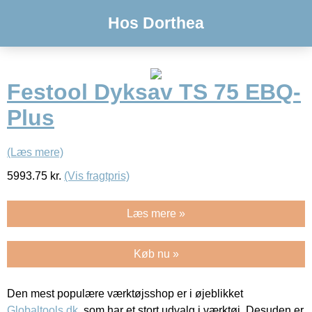
Hos Dorthea
Festool Dyksav TS 75 EBQ-
Plus
(Læs mere)
5993.75
kr.
(Vis fragtpris)
Læs mere »
Køb nu »
Den mest populære værktøjsshop er i øjeblikket
Globaltools.dk
, som har et stort udvalg i værktøj. Desuden er