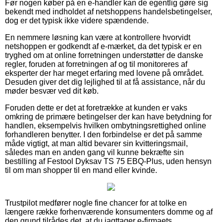
Før nogen køber på en e-handler kan de egentlig gøre sig
bekendt med indholdet af netshoppens handelsbetingelser,
dog er det typisk ikke videre spændende.
En nemmere løsning kan være at kontrollere hvorvidt
netshoppen er godkendt af e-mærket, da det typisk er en
tryghed om at online forretningen understøtter de danske
regler, foruden at forretningen af og til monitoreres af
eksperter der har meget erfaring med lovene på området.
Desuden giver det dig lejlighed til at få assistance, når du
møder besvær ved dit køb.
Foruden dette er det at foretrække at kunden er vaks
omkring de primære betingelser der kan have betydning for
handlen, eksempelvis hvilken ombytningsrettighed online
forhandleren benytter. I den forbindelse er det på samme
måde vigtigt, at man altid bevarer sin kvitteringsmail,
således man en anden gang vil kunne bekræfte sin
bestilling af Festool Dyksav TS 75 EBQ-Plus, uden hensyn
til om man shopper til en mand eller kvinde.
Trustpilot medfører nogle fine chancer for at tolke en
længere række forhenværende konsumenters domme og af
den grund tilrådes det, at du iagttager e-firmaets