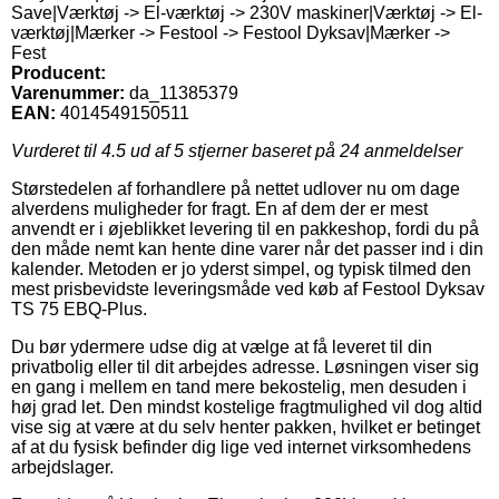
Save|Værktøj -> El-værktøj -> 230V maskiner|Værktøj -> El-
værktøj|Mærker -> Festool -> Festool Dyksav|Mærker ->
Fest
Producent:
Varenummer:
da_11385379
EAN:
4014549150511
Vurderet til
4.5
ud af 5 stjerner baseret på
24
anmeldelser
Størstedelen af forhandlere på nettet udlover nu om dage
alverdens muligheder for fragt. En af dem der er mest
anvendt er i øjeblikket levering til en pakkeshop, fordi du på
den måde nemt kan hente dine varer når det passer ind i din
kalender. Metoden er jo yderst simpel, og typisk tilmed den
mest prisbevidste leveringsmåde ved køb af Festool Dyksav
TS 75 EBQ-Plus.
Du bør ydermere udse dig at vælge at få leveret til din
privatbolig eller til dit arbejdes adresse. Løsningen viser sig
en gang i mellem en tand mere bekostelig, men desuden i
høj grad let. Den mindst kostelige fragtmulighed vil dog altid
vise sig at være at du selv henter pakken, hvilket er betinget
af at du fysisk befinder dig lige ved internet virksomhedens
arbejdslager.