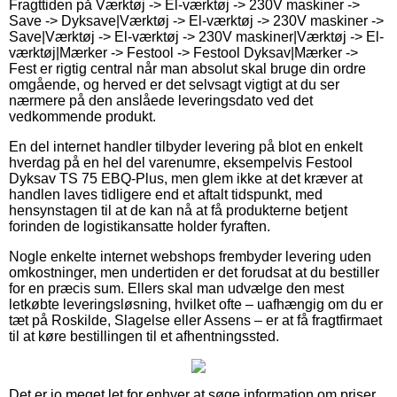
Fragttiden på Værktøj -> El-værktøj -> 230V maskiner ->
Save -> Dyksave|Værktøj -> El-værktøj -> 230V maskiner ->
Save|Værktøj -> El-værktøj -> 230V maskiner|Værktøj -> El-
værktøj|Mærker -> Festool -> Festool Dyksav|Mærker ->
Fest er rigtig central når man absolut skal bruge din ordre
omgående, og herved er det selvsagt vigtigt at du ser
nærmere på den anslåede leveringsdato ved det
vedkommende produkt.
En del internet handler tilbyder levering på blot en enkelt
hverdag på en hel del varenumre, eksempelvis Festool
Dyksav TS 75 EBQ-Plus, men glem ikke at det kræver at
handlen laves tidligere end et aftalt tidspunkt, med
hensynstagen til at de kan nå at få produkterne betjent
forinden de logistikansatte holder fyraften.
Nogle enkelte internet webshops frembyder levering uden
omkostninger, men undertiden er det forudsat at du bestiller
for en præcis sum. Ellers skal man udvælge den mest
letkøbte leveringsløsning, hvilket ofte – uafhængig om du er
tæt på Roskilde, Slagelse eller Assens – er at få fragtfirmaet
til at køre bestillingen til et afhentningssted.
Det er jo meget let for enhver at søge information om priser