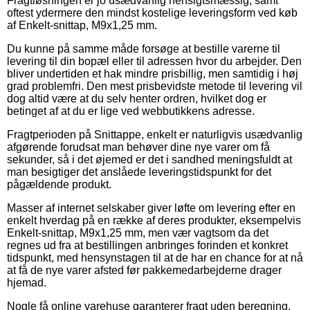
Fragtløsningen er jo usædvanlig hensigtsmæssig, samt
oftest ydermere den mindst kostelige leveringsform ved køb
af Enkelt-snittap, M9x1,25 mm.
Du kunne på samme måde forsøge at bestille varerne til
levering til din bopæl eller til adressen hvor du arbejder. Den
bliver undertiden et hak mindre prisbillig, men samtidig i høj
grad problemfri. Den mest prisbevidste metode til levering vil
dog altid være at du selv henter ordren, hvilket dog er
betinget af at du er lige ved webbutikkens adresse.
Fragtperioden på Snittappe, enkelt er naturligvis usædvanlig
afgørende forudsat man behøver dine nye varer om få
sekunder, så i det øjemed er det i sandhed meningsfuldt at
man besigtiger det anslåede leveringstidspunkt for det
pågældende produkt.
Masser af internet selskaber giver løfte om levering efter en
enkelt hverdag på en række af deres produkter, eksempelvis
Enkelt-snittap, M9x1,25 mm, men vær vagtsom da det
regnes ud fra at bestillingen anbringes forinden et konkret
tidspunkt, med hensynstagen til at de har en chance for at nå
at få de nye varer afsted før pakkemedarbejderne drager
hjemad.
Nogle få online varehuse garanterer fragt uden beregning,