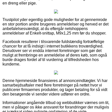
en dreng eller pige.
Trustpilot yder egentlig gode muligheder for at gennemrode
en stor portion andre brugeres anmeldelser og herved er det
anbefalelsesværdigt, at du eftergår netshoppens
anmeldelser af Enkelt-snittap, M9x1,25 mm før du shopper.
Facebook resulterer i tilsvarende fuldstændig fortræffelige
chancer for at få indsigt i internet butikkens troværdighed.
Derudover ser vi endda internet forretninger som gør det
muligt at frembringe en anmeldelse af deres køb, som også
burde drages fordel af til vurdering af tilfredsheden hos
kunderne.
Denne hjemmeside finansieres af annonceindtægter. Vi har
samarbejdsaftaler med flere forretninger på nettet hvor vi
publicerer firmaernes produkter, og tager betaling for så vidt
den besøgende vi sender videre udfører en ordre.
Informationer angående tilbud og webbutikker værnes om tit,
men vi påtager os ikke ansvaret for forandringer der muligvis
er iværksat siden nyligste opdatering af de viste