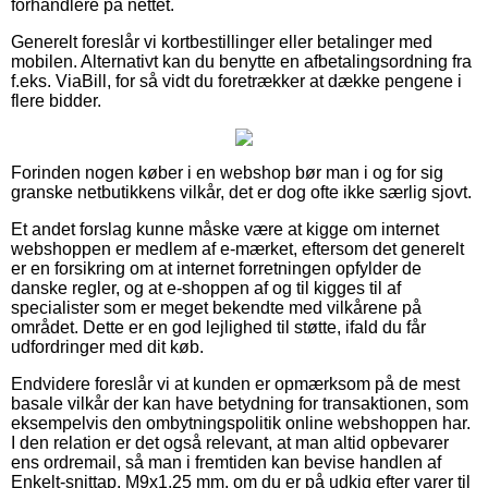
forhandlere på nettet.
Generelt foreslår vi kortbestillinger eller betalinger med
mobilen. Alternativt kan du benytte en afbetalingsordning fra
f.eks. ViaBill, for så vidt du foretrækker at dække pengene i
flere bidder.
Forinden nogen køber i en webshop bør man i og for sig
granske netbutikkens vilkår, det er dog ofte ikke særlig sjovt.
Et andet forslag kunne måske være at kigge om internet
webshoppen er medlem af e-mærket, eftersom det generelt
er en forsikring om at internet forretningen opfylder de
danske regler, og at e-shoppen af og til kigges til af
specialister som er meget bekendte med vilkårene på
området. Dette er en god lejlighed til støtte, ifald du får
udfordringer med dit køb.
Endvidere foreslår vi at kunden er opmærksom på de mest
basale vilkår der kan have betydning for transaktionen, som
eksempelvis den ombytningspolitik online webshoppen har.
I den relation er det også relevant, at man altid opbevarer
ens ordremail, så man i fremtiden kan bevise handlen af
Enkelt-snittap, M9x1,25 mm, om du er på udkig efter varer til