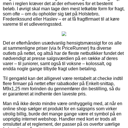
men i reglen kræver det at der erhverves for et bestemt
beløb. I øvrigt skal man tage den mest letkøbte form for fragt,
som ofte – om du opholder sig tæt på Holstebro,
Frederikssund eller Haslev – er at få fragtfirmaet til at køre
varerne til et udleveringssted.
Det er efterhånden usædvanlig hensigtsmæssigt for os alle
at sammenligne priser (via fx PriceRunner) fra diverse
outlets på nettet, og altså har de fleste netbutikker fundet det
nødvendigt at presse salgsværdien på en række af deres
varer – til juniorer, samt også til voksne – kolossalt, og
endda nogle gange tilbyde fragt uden betaling.
Til gengæld kan det alligevel være rentabelt at checke indtil
flere firmaer på nettet efter rabatkoder på Enkelt-snittap,
M9x1,25 mm forinden du gennemfører din bestilling, så du
er garanteret at indhente den laveste pris.
Man må ikke desto mindre være omhyggelig med, at når en
online shop sælger et produkt for en salgspris som virker
utrolig billig, burde det mange gange være et symbol på en
uoprigtig internet webshop. Handler med kort er trods alt
omsluttet af et reglement, der passer på os overfor uærlige