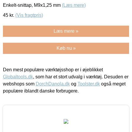
Enkelt-snittap, M9x1,25 mm
(Læs mere)
45
kr.
(Vis fragtpris)
Læs mere »
Køb nu »
Den mest populære værktøjsshop er i øjeblikket
Globaltools.dk
, som har et stort udvalg i værktøj. Desuden er
webshops som
DorchDanola.dk
og
Toolster.dk
også meget
populære iblandt danske forbrugere.