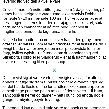
leveringstid ved den aktuelle vare.
En del firmaer på nettet stiller garanti om 1 dags levering på
deres bedst sælgende varenumre, eksempelvis Dobbelt
rørnøgle 9×10 mm længde 100 mm, hvilket dog antager at
bestillingen placeres forinden et nøjagtigt klokkeslæt, sådan
at de har en chance for at nå at få produktet hen til
fragtfirmaet forinden de lageransatte har fri.
Nogle få forhandlere på nettet lover fragt uden gebyr, men
oftest stiller det krav om at der indkøbes for et fastsat beløb. I
øvrigt burde man overveje den mest prisbevidste form for
fragt, hvilket typisk – uafhængig om du opholder sig ved
Silkeborg, Hobro eller Slangerup – er at få fragtmanden til at
levere din bestilling til en pakkeshop.
Det har vist sig at være vældig hensigtsmæssigt for alle og
enhver at søge sig frem til priser hos flere e-forretninger, og
for det har de fleste online forhandlere ikke kunne slippe for
at nedbringe priserne på en række af deres varer – til børn,
samt også til herrer og damer – helt i bund, og endda nogle
gange frembyde gebyrfri levering.
Til gengæld kan det imidlertid være rentabelt at se nærmere