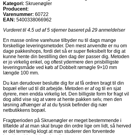
Kategori:
Skruenøgler
Producent:
Varenummer:
60722
EAN:
5400338066962
Vurderet til
4.5
ud af 5 stjerner baseret på
29
anmeldelser
En masse online varehuse tilbyder nu til dags mange
forskellige leveringsmetoder. Den mest anvendte er nu om
dage pakkeshops, fordi det så er super fleksibelt for dig at
kunne hente din bestilling den dag der passer dig. Metoden
er jo virkelig enkel, og oftest ydermere den prisbilligste
leveringsmåde ved køb af Dobbelt rørnøgle 9×10 mm
længde 100 mm.
Du kan derudover beslutte dig for at få ordren bragt til din
bopæl eller ud til dit arbejde. Metoden er af og til en sjat
dyrere, men endda virkelig let. Den billigste form for fragt vil
dog altid vise sig at være at hente pakken selv, men den
løsning afhænger af at du fysisk befinder dig nær
netbutikkens bopæl.
Fragtperioden på Skruenøgler er meget bestemmende i
tilfælde af at man skal bruge din ordre lige om lidt, så herved
er det temmelig klogt at man studerer den forventede