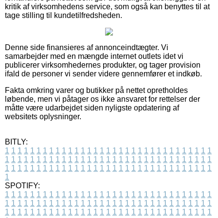
kritik af virksomhedens service, som også kan benyttes til at
tage stilling til kundetilfredsheden.
Denne side finansieres af annonceindtægter. Vi
samarbejder med en mængde internet outlets idet vi
publicerer virksomhedernes produkter, og tager provision
ifald de personer vi sender videre gennemfører et indkøb.
Fakta omkring varer og butikker på nettet opretholdes
løbende, men vi påtager os ikke ansvaret for rettelser der
måtte være udarbejdet siden nyligste opdatering af
websitets oplysninger.
BITLY:
1
1
1
1
1
1
1
1
1
1
1
1
1
1
1
1
1
1
1
1
1
1
1
1
1
1
1
1
1
1
1
1
1
1
1
1
1
1
1
1
1
1
1
1
1
1
1
1
1
1
1
1
1
1
1
1
1
1
1
1
1
1
1
1
1
1
1
1
1
1
1
1
1
1
1
1
1
1
1
1
1
1
1
1
1
1
1
1
1
1
1
1
1
1
1
1
1
1
1
1
SPOTIFY:
1
1
1
1
1
1
1
1
1
1
1
1
1
1
1
1
1
1
1
1
1
1
1
1
1
1
1
1
1
1
1
1
1
1
1
1
1
1
1
1
1
1
1
1
1
1
1
1
1
1
1
1
1
1
1
1
1
1
1
1
1
1
1
1
1
1
1
1
1
1
1
1
1
1
1
1
1
1
1
1
1
1
1
1
1
1
1
1
1
1
1
1
1
1
1
1
1
1
1