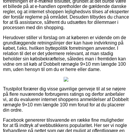
forretningen er e-mærke tilsluttet, grundet at det burde være
et billede på at e-handlen opretholder de gældende danske
regler, og at internet shoppen lejlighedsvis tilses af eksperter
der forstår reglerne på området. Desuden tilbydes du chance
for at få assistance, såfremt du udsættes for dilemmaer i
processen med din shopping.
Herudover stiller vi forslag om at køberen er vidende om de
grundlæggende retningslinjer der kan have indvirkning på
købet, f.eks. hvilken byttepolitik forretningen anvender. I
relation til det er det ydermere relevant, at man stadig
beholder sin købsbekræftelse, således man i fremtiden kan
vidne om sit køb af Dobbelt rørnøgle 9×10 mm længde 100
mm, uden hensyn til om du er herre eller dame.
Trustpilot forærer dig visse gavnlige genveje til at se nøjere
på flere nuværende forbrugeres ratings og derfor anbefaler
vi, at du evaluerer internet shoppens anmeldelser af Dobbelt
rørnøgle 9×10 mm længde 100 mm forud for at du placerer
din ordre.
Facebook genererer tilsvarende en række fine muligheder
for at få indtryk af webbutikkens popularitet. Her ser vi nogle
forhandlere på nettet som gør det muligt at offentliggøre en