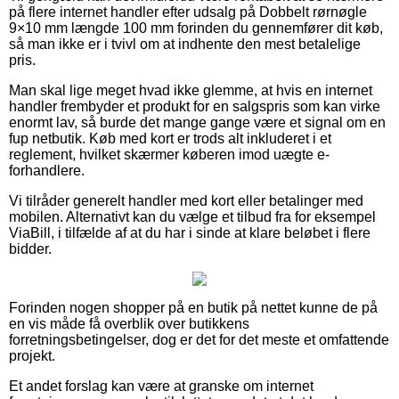
på flere internet handler efter udsalg på Dobbelt rørnøgle
9×10 mm længde 100 mm forinden du gennemfører dit køb,
så man ikke er i tvivl om at indhente den mest betalelige
pris.
Man skal lige meget hvad ikke glemme, at hvis en internet
handler frembyder et produkt for en salgspris som kan virke
enormt lav, så burde det mange gange være et signal om en
fup netbutik. Køb med kort er trods alt inkluderet i et
reglement, hvilket skærmer køberen imod uægte e-
forhandlere.
Vi tilråder generelt handler med kort eller betalinger med
mobilen. Alternativt kan du vælge et tilbud fra for eksempel
ViaBill, i tilfælde af at du har i sinde at klare beløbet i flere
bidder.
Forinden nogen shopper på en butik på nettet kunne de på
en vis måde få overblik over butikkens
forretningsbetingelser, dog er det for det meste et omfattende
projekt.
Et andet forslag kan være at granske om internet