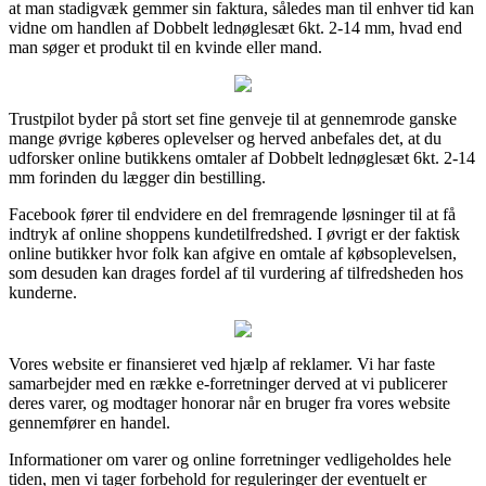
at man stadigvæk gemmer sin faktura, således man til enhver tid kan
vidne om handlen af Dobbelt lednøglesæt 6kt. 2-14 mm, hvad end
man søger et produkt til en kvinde eller mand.
Trustpilot byder på stort set fine genveje til at gennemrode ganske
mange øvrige køberes oplevelser og herved anbefales det, at du
udforsker online butikkens omtaler af Dobbelt lednøglesæt 6kt. 2-14
mm forinden du lægger din bestilling.
Facebook fører til endvidere en del fremragende løsninger til at få
indtryk af online shoppens kundetilfredshed. I øvrigt er der faktisk
online butikker hvor folk kan afgive en omtale af købsoplevelsen,
som desuden kan drages fordel af til vurdering af tilfredsheden hos
kunderne.
Vores website er finansieret ved hjælp af reklamer. Vi har faste
samarbejder med en række e-forretninger derved at vi publicerer
deres varer, og modtager honorar når en bruger fra vores website
gennemfører en handel.
Informationer om varer og online forretninger vedligeholdes hele
tiden, men vi tager forbehold for reguleringer der eventuelt er