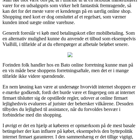
varer for en udsalgspris som virker helt fantastisk fremragende, så
kan det for det meste være et kendetegn på en uærlig online shop.
Shopping med kort er dog omsluttet af et regelsæt, som værner
kunden imod uægte online varehuse.
Generelt foreslår vi køb med betalingskort eller mobilbetaling. Som
en alternativ mulighed kunne du anvende et tilbud som eksempelvis
ViaBill, i tilfælde af at du efterspørger at afbetale beløbet senere.
Forinden folk handler hos en Bato online forretning kunne man på
en vis måde bese shoppens forretningsaftale, men det er i mange
tilfælde ikke videre spændende.
En nem løsning kan være at undersøge hvorvidt internet shoppen er
e-mærke godkendt, fordi det burde være et fingerpeg om at internet
firmaet tilslutter sig de opstillede regler, udover at online firmaet
lejlighedsvis evalueres af jurister der behersker vilkårene. Desuden
tilbydes du lejlighed til assistance, når du forvoldes besvær i
forbindelse med din shopping.
I øvrigt er det en hjælp at køberen er opmærksom på de mest basale
betingelser der kan influere på købet, eksempelvis den byttepolitik
internet firmaet garanterer. I den sammenhæng er det tillige vigtigt,