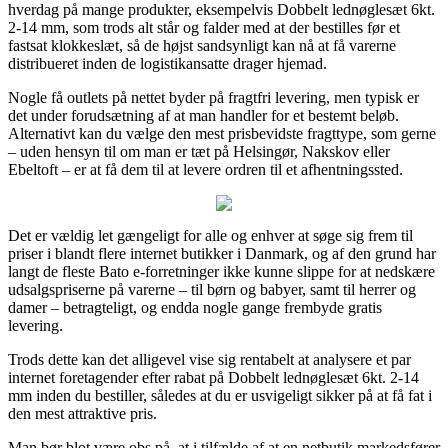
hverdag på mange produkter, eksempelvis Dobbelt lednøglesæt 6kt.
2-14 mm, som trods alt står og falder med at der bestilles før et
fastsat klokkeslæt, så de højst sandsynligt kan nå at få varerne
distribueret inden de logistikansatte drager hjemad.
Nogle få outlets på nettet byder på fragtfri levering, men typisk er
det under forudsætning af at man handler for et bestemt beløb.
Alternativt kan du vælge den mest prisbevidste fragttype, som gerne
– uden hensyn til om man er tæt på Helsingør, Nakskov eller
Ebeltoft – er at få dem til at levere ordren til et afhentningssted.
Det er vældig let gængeligt for alle og enhver at søge sig frem til
priser i blandt flere internet butikker i Danmark, og af den grund har
langt de fleste Bato e-forretninger ikke kunne slippe for at nedskære
udsalgspriserne på varerne – til børn og babyer, samt til herrer og
damer – betragteligt, og endda nogle gange frembyde gratis
levering.
Trods dette kan det alligevel vise sig rentabelt at analysere et par
internet foretagender efter rabat på Dobbelt lednøglesæt 6kt. 2-14
mm inden du bestiller, således at du er usvigeligt sikker på at få fat i
den mest attraktive pris.
Man bør blot være obs på, at i tilfælde af at en netbutik markedsfører