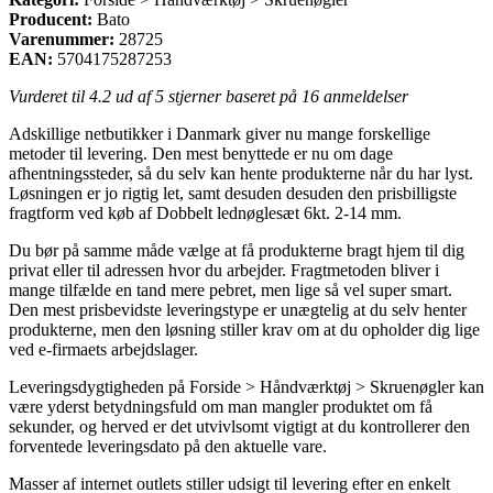
Producent:
Bato
Varenummer:
28725
EAN:
5704175287253
Vurderet til
4.2
ud af 5 stjerner baseret på
16
anmeldelser
Adskillige netbutikker i Danmark giver nu mange forskellige
metoder til levering. Den mest benyttede er nu om dage
afhentningssteder, så du selv kan hente produkterne når du har lyst.
Løsningen er jo rigtig let, samt desuden desuden den prisbilligste
fragtform ved køb af Dobbelt lednøglesæt 6kt. 2-14 mm.
Du bør på samme måde vælge at få produkterne bragt hjem til dig
privat eller til adressen hvor du arbejder. Fragtmetoden bliver i
mange tilfælde en tand mere pebret, men lige så vel super smart.
Den mest prisbevidste leveringstype er unægtelig at du selv henter
produkterne, men den løsning stiller krav om at du opholder dig lige
ved e-firmaets arbejdslager.
Leveringsdygtigheden på Forside > Håndværktøj > Skruenøgler kan
være yderst betydningsfuld om man mangler produktet om få
sekunder, og herved er det utvivlsomt vigtigt at du kontrollerer den
forventede leveringsdato på den aktuelle vare.
Masser af internet outlets stiller udsigt til levering efter en enkelt