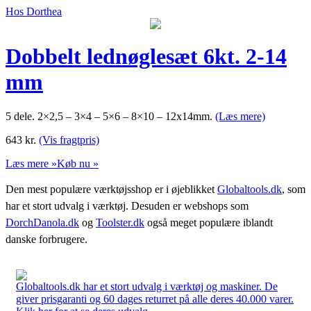
Hos Dorthea
Dobbelt lednøglesæt 6kt. 2-14
mm
5 dele. 2×2,5 – 3×4 – 5×6 – 8×10 – 12x14mm.
(Læs mere)
643
kr.
(Vis fragtpris)
Læs mere »
Køb nu »
Den mest populære værktøjsshop er i øjeblikket
Globaltools.dk
, som
har et stort udvalg i værktøj. Desuden er webshops som
DorchDanola.dk
og
Toolster.dk
også meget populære iblandt
danske forbrugere.
Globaltools.dk har et stort udvalg i værktøj og maskiner. De
giver prisgaranti og 60 dages returret på alle deres 40.000 varer.