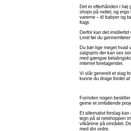
Det er efterhånden i høj 
shops på nettet, og ergo 
varerne – til babyer og 
fragt.
Derfor kan det imidlertid
Limit før du gennemfører 
Du bør lige meget hvad v
salgspris der kan ses so
med gængse betalingskort 
internet foretagender.
Vi slår generelt et slag 
kunne du drage fordel af e
Forinden nogen bestiller
gerne et omfattende proje
Et alternativt forslag ka
tegn på at netshoppen imø
vilkårene på området. Der
med din ordre.