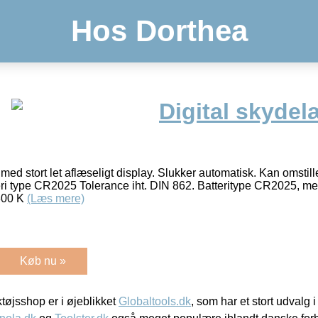
Hos Dorthea
Digital skyde
med stort let aflæseligt display. Slukker automatisk. Kan omstil
eri type CR2025 Tolerance iht. DIN 862. Batteritype CR2025, med
300 K
(Læs mere)
Køb nu »
øjsshop er i øjeblikket
Globaltools.dk
, som har et stort udvalg