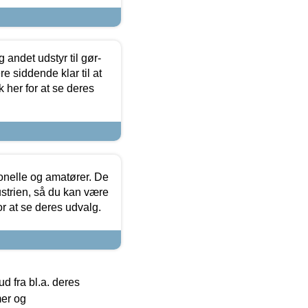
 andet udstyr til gør-
 siddende klar til at
 her for at se deres
ionelle og amatører. De
strien, så du kan være
or at se deres udvalg.
 fra bl.a. deres
mer og