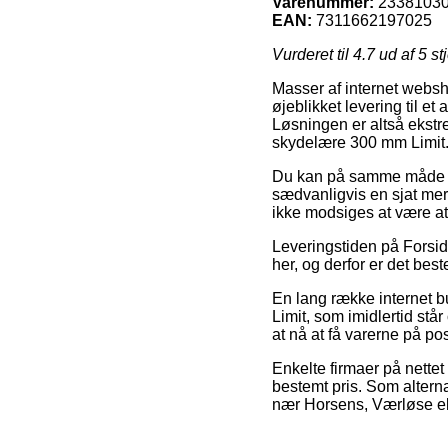
Varenummer:
2338103
EAN:
7311662197025
Vurderet til
4.7
ud af 5 st
Masser af internet websho
øjeblikket levering til e
Løsningen er altså ekstre
skydelære 300 mm Limit
Du kan på samme måde vælg
sædvanligvis en sjat mer
ikke modsiges at være at
Leveringstiden på Forside
her, og derfor er det bes
En lang række internet b
Limit, som imidlertid står
at nå at få varerne på p
Enkelte firmaer på nettet
bestemt pris. Som alterna
nær Horsens, Værløse elle