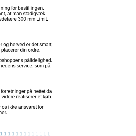
ning for bestillingen,
ant, at man stadigvæk
skydelære 300 mm Limit,
r og herved er det smart,
placerer din ordre.
webshoppens pålidelighed.
omhedens service, som på
orretninger på nettet da
videre realiserer et køb.
 os ikke ansvaret for
ner.
1
1
1
1
1
1
1
1
1
1
1
1
1