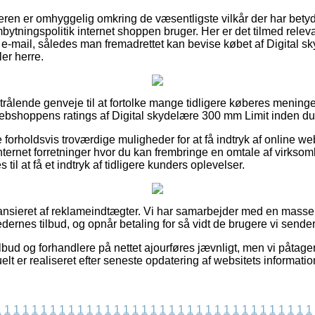
øberen er omhyggelig omkring de væsentligste vilkår der har betyd
tningspolitik internet shoppen bruger. Her er det tilmed relev
å e-mail, således man fremadrettet kan bevise købet af Digital 
er herre.
strålende genveje til at fortolke mange tidligere køberes meninge
 webshoppens ratings af Digital skydelære 300 mm Limit inden du 
e forholdsvis troværdige muligheder for at få indtryk af online 
 internet forretninger hvor du kan frembringe en omtale af virks
l at få et indtryk af tidligere kunders oplevelser.
nsieret af reklameindtægter. Vi har samarbejder med en masse f
ernes tilbud, og opnår betaling for så vidt de brugere vi sender 
bud og forhandlere på nettet ajourføres jævnligt, men vi påtager
elt er realiseret efter seneste opdatering af websitets informatio
1
1
1
1
1
1
1
1
1
1
1
1
1
1
1
1
1
1
1
1
1
1
1
1
1
1
1
1
1
1
1
1
1
1
1