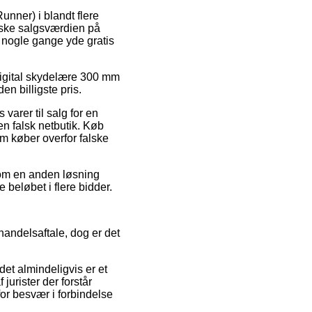
unner) i blandt flere
ndske salgsværdien på
a nogle gange yde gratis
 Digital skydelære 300 mm
n billigste pris.
arer til salg for en
en falsk netbutik. Køb
om køber overfor falske
 Som en anden løsning
 beløbet i flere bidder.
andelsaftale, dog er det
det almindeligvis er et
urister der forstår
for besvær i forbindelse