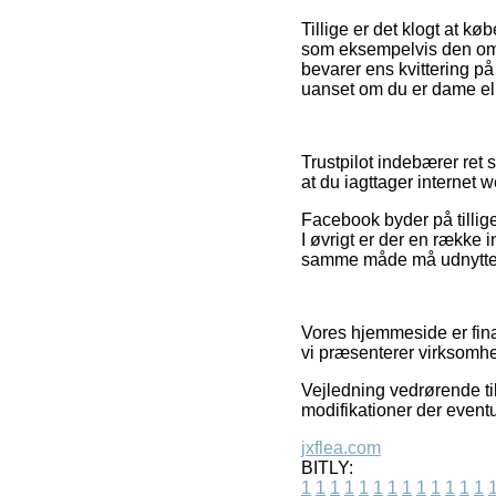
Tillige er det klogt at k
som eksempelvis den omby
bevarer ens kvittering p
uanset om du er dame ell
Trustpilot indebærer ret 
at du iagttager internet
Facebook byder på tillig
I øvrigt er der en række
samme måde må udnyttes ti
Vores hjemmeside er fina
vi præsenterer virksomhed
Vejledning vedrørende til
modifikationer der eventu
jxflea.com
BITLY:
1
1
1
1
1
1
1
1
1
1
1
1
1