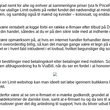
grad nemt for alle og enhver at sammenligne priser (via fx PriceR
har utallige Limit outlets på nettet fundet det nødvendigt at mi
børn, og samtidig også til mænd og kvinder – kolossalt, og endd
 være rentabelt at kigge forbi en række e-firmaer efter tilbud på
din handel, således at du er på den sikre side med at indhente de
ære opmærksom på, at hvis en internet handler forhandler deres v
m overordentlig billig, så kan det mange gange være et tegn på 
er i hvert fald inkluderet i et lovbud, hvilket begunstiger dig s
for bestillinger med betalingskort eller betalinger med mobilen.
n afdragsordning fra fx ViaBill, når du ser en fordel i at honorere
 i en Limit webshop kan man ideelt set løbe igennem butikkens h
kt.
n derfor være at se om e-firmaet er e-mærke godkendt, grundet at 
dekommer de danske love, samt at e-firmaet nu og da ses til af j
udover giver det dig anledning til support, hvis du bliver udsat 