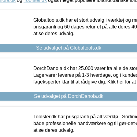
nola.dk
og
Toolster.dk
også meget populære iblandt danske for
Globaltools.dk har et stort udvalg i værktøj og m
prisgaranti og 60 dages returret på alle deres 40.
at se deres udvalg.
Se udvalget på Globaltools.dk
DorchDanola.dk har 25.000 varer fra alle de st
Lagervarer leveres på 1-3 hverdage, og i kundes
fageksperter klar til at rådgive dig. Klik her for a
Se udvalget på DorchDanola.dk
Toolster.dk har prisgaranti på alt værktøj. Sortim
både professionelle håndværkere og til gør-det-se
at se deres udvalg.