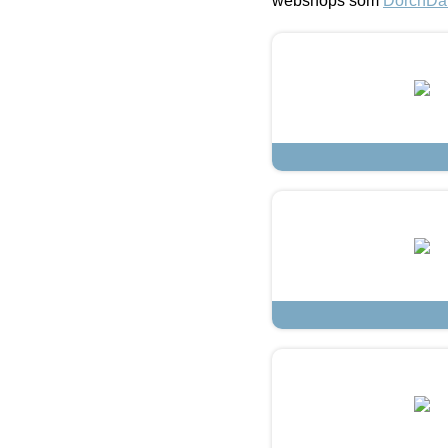
webshops som
DorchDa