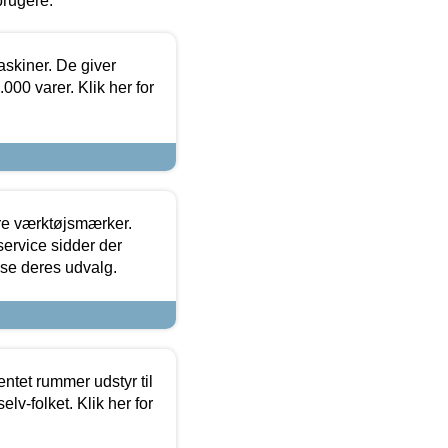
brugere.
askiner. De giver
000 varer. Klik her for
ore værktøjsmærker.
ervice sidder der
t se deres udvalg.
entet rummer udstyr til
lv-folket. Klik her for