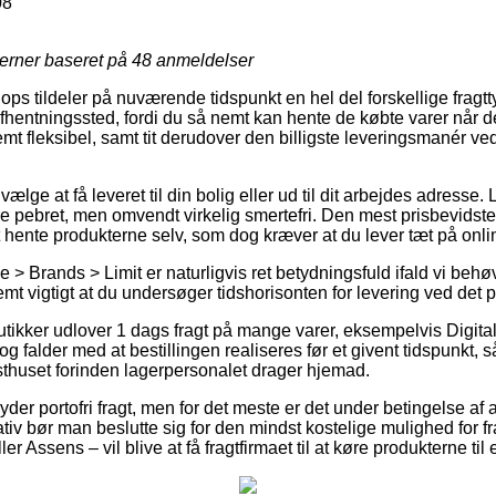
08
jerner baseret på
48
anmeldelser
ps tildeler på nuværende tidspunkt en hel del forskellige fragttyp
t afhentningssted, fordi du så nemt kan hente de købte varer når d
mt fleksibel, samt tit derudover den billigste leveringsmanér ved
.
e at få leveret til din bolig eller ud til dit arbejdes adresse
e pebret, men omvendt virkelig smertefri. Den mest prisbevidst
 hente produkterne selv, som dog kræver at du lever tæt på on
 > Brands > Limit er naturligvis ret betydningsfuld ifald vi beh
temt vigtigt at du undersøger tidshorisonten for levering ved de
utikker udlover 1 dags fragt på mange varer, eksempelvis Digi
 og falder med at bestillingen realiseres før et givent tidspunkt, 
osthuset forinden lagerpersonalet drager hjemad.
 yder portofri fragt, men for det meste er det under betingelse af
tiv bør man beslutte sig for den mindst kostelige mulighed for fr
r Assens – vil blive at få fragtfirmaet til at køre produkterne ti