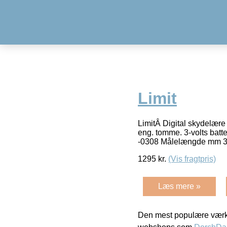
Limit
LimitÂ Digital skydelære 
eng. tomme. 3-volts batt
-0308 Målelængde mm 
1295
kr.
(Vis fragtpris)
Læs mere »
Den mest populære værkt