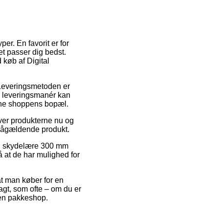
er. En favorit er for
et passer dig bedst.
 køb af Digital
. Leveringsmetoden er
e leveringsmanér kan
line shoppens bopæl.
øver produkterne nu og
t pågældende produkt.
tal skydelære 300 mm
så at de har mulighed for
 at man køber for en
agt, som ofte – om du er
l en pakkeshop.