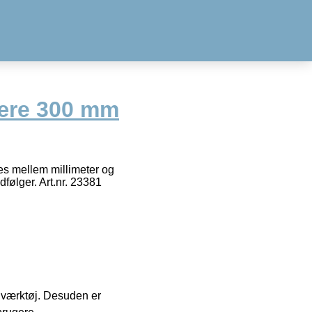
lære 300 mm
les mellem millimeter og
følger. Art.nr. 23381
 i værktøj. Desuden er