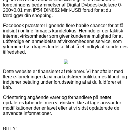
forretningens bedømmelser af Digital Dybdeskydelære 0-
200×0,01 mm IP54 DIN862 Mini-USB forud for at du
færdiggør din shopping.
Facebook præsterer lignende flere habile chancer for at få
indsigt i online firmaets kundefokus. Herinde er der faktisk
internet virksomheder som giver kunderne mulighed for at
udfærdige en anmeldelse af virksomhedens service, som
ydermere bør drages fordel af til at få et indtryk af kundernes
tilfredshed.
Dette website er finansieret af reklamer. Vi har aftaler med
flere e-forretninger da vi markedsfører butikkernes tilbud, og
indtjener betaling under forudsætning af at du fuldfører et
køb.
Orientering angående varer og forhandlere på nettet
opdateres løbende, men vi ønsker ikke at tage ansvar for
modifikationer der er lavet efter at vi sidst opdaterede de
anvendte informationer.
BITLY: