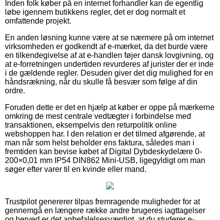
Inden folk køber på en internet forhandler kan de egentlig
løbe igennem butikkens regler, det er dog normalt et
omfattende projekt.
En anden løsning kunne være at se nærmere på om internet
virksomheden er godkendt af e-mærket, da det burde være
en tilkendegivelse af at e-handlen føjer dansk lovgivning, og
at e-forretningen undertiden revurderes af jurister der er inde
i de gældende regler. Desuden giver det dig mulighed for en
håndsrækning, når du skulle få besvær som følge af din
ordre.
Foruden dette er det en hjælp at køber er oppe på mærkerne
omkring de mest centrale vedtægter i forbindelse med
transaktionen, eksempelvis den returpolitik online
webshoppen har. I den relation er det tilmed afgørende, at
man når som helst beholder ens faktura, således man i
fremtiden kan bevise købet af Digital Dybdeskydelære 0-
200×0,01 mm IP54 DIN862 Mini-USB, ligegyldigt om man
søger efter varer til en kvinde eller mand.
Trustpilot genererer tilpas fremragende muligheder for at
gennemgå en længere række andre brugeres iagttagelser
og herved er det anbefalelsesværdigt, at du studerer e-