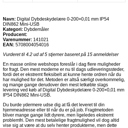
Navn:
Digital Dybdeskydelære 0-200×0,01 mm IP54
DIN862 Mini-USB
Kategori:
Dybdemåler
Producent:
Varenummer:
141021
EAN:
5708004054016
Vurderet til
4.2
ud af 5 stjerner baseret på
15
anmeldelser
En masse online webshops foreslår i dag flere muligheder
for fragt. Den mest moderne er nu til dags udleveringssteder,
fordi det er ekstremt fleksibelt at kunne hente ordren når du
har mulighed for det. Metoden er altså særligt overkommelig,
og mange gange derudover den mest letkøbte slags
levering ved køb af Digital Dybdeskydelære 0-200×0,01 mm
IP54 DIN862 Mini-USB.
Du burde ydermere udse dig at få det leveret til din
hjemmeadresse eller til når du er på job. Fragtmetoden
bliver mange gange lidt dyrere, men ligeledes ekstremt
problemfri. Den mest betalelige fragtmulighed vil dog altid
vise sig at være at du selv henter produkterne, men dette