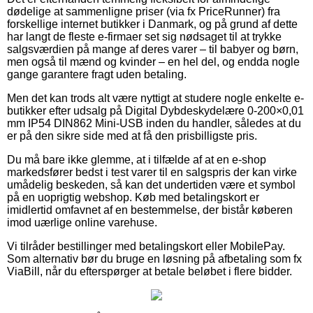
dødelige at sammenligne priser (via fx PriceRunner) fra
forskellige internet butikker i Danmark, og på grund af dette
har langt de fleste e-firmaer set sig nødsaget til at trykke
salgsværdien på mange af deres varer – til babyer og børn,
men også til mænd og kvinder – en hel del, og endda nogle
gange garantere fragt uden betaling.
Men det kan trods alt være nyttigt at studere nogle enkelte e-
butikker efter udsalg på Digital Dybdeskydelære 0-200×0,01
mm IP54 DIN862 Mini-USB inden du handler, således at du
er på den sikre side med at få den prisbilligste pris.
Du må bare ikke glemme, at i tilfælde af at en e-shop
markedsfører bedst i test varer til en salgspris der kan virke
umådelig beskeden, så kan det undertiden være et symbol
på en uoprigtig webshop. Køb med betalingskort er
imidlertid omfavnet af en bestemmelse, der bistår køberen
imod uærlige online varehuse.
Vi tilråder bestillinger med betalingskort eller MobilePay.
Som alternativ bør du bruge en løsning på afbetaling som fx
ViaBill, når du efterspørger at betale beløbet i flere bidder.