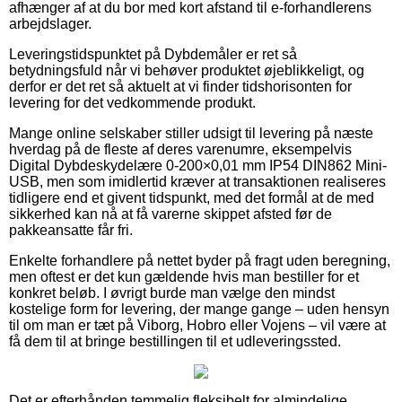
afhænger af at du bor med kort afstand til e-forhandlerens
arbejdslager.
Leveringstidspunktet på Dybdemåler er ret så
betydningsfuld når vi behøver produktet øjeblikkeligt, og
derfor er det ret så aktuelt at vi finder tidshorisonten for
levering for det vedkommende produkt.
Mange online selskaber stiller udsigt til levering på næste
hverdag på de fleste af deres varenumre, eksempelvis
Digital Dybdeskydelære 0-200×0,01 mm IP54 DIN862 Mini-
USB, men som imidlertid kræver at transaktionen realiseres
tidligere end et givent tidspunkt, med det formål at de med
sikkerhed kan nå at få varerne skippet afsted før de
pakkeansatte får fri.
Enkelte forhandlere på nettet byder på fragt uden beregning,
men oftest er det kun gældende hvis man bestiller for et
konkret beløb. I øvrigt burde man vælge den mindst
kostelige form for levering, der mange gange – uden hensyn
til om man er tæt på Viborg, Hobro eller Vojens – vil være at
få dem til at bringe bestillingen til et udleveringssted.
Det er efterhånden temmelig fleksibelt for almindelige