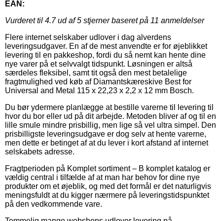
EAN:
Vurderet til
4.7
ud af 5 stjerner baseret på
11
anmeldelser
Flere internet selskaber udlover i dag alverdens
leveringsudgaver. En af de mest anvendte er for øjeblikket
levering til en pakkeshop, fordi du så nemt kan hente dine
nye varer på et selvvalgt tidspunkt. Løsningen er altså
særdeles fleksibel, samt tit også den mest betalelige
fragtmulighed ved køb af Diamantskæreskive Best for
Universal and Metal 115 x 22,23 x 2,2 x 12 mm Bosch.
Du bør ydermere planlægge at bestille varerne til levering til
hvor du bor eller ud på dit arbejde. Metoden bliver af og til en
lille smule mindre prisbillig, men lige så vel ultra simpel. Den
prisbilligste leveringsudgave er dog selv at hente varerne,
men dette er betinget af at du lever i kort afstand af internet
selskabets adresse.
Fragtperioden på Komplet sortiment – B komplet katalog er
vældig central i tilfælde af at man har behov for dine nye
produkter om et øjeblik, og med det formål er det naturligvis
meningsfuldt at du kigger nærmere på leveringstidspunktet
på den vedkommende vare.
Temmelig mange webshops udlover levering på