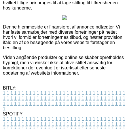
hvilket tillige bør bruges til at tage stilling til tilfredsheden
hos kunderne.
Denne hjemmeside er finansieret af annonceindtægter. Vi
har faste samarbejder med diverse forretninger på nettet
hvori vi formidler forretningernes tilbud, og høster provision
ifald en af de besøgende på vores website foretager en
bestilling.
Viden angående produkter og online selskaber opretholdes
hyppigt, men vi ønsker ikke at blive stillet ansvarlig for
korrektioner der eventuelt er iværksat efter seneste
opdatering af websitets informationer.
BITLY:
1
1
1
1
1
1
1
1
1
1
1
1
1
1
1
1
1
1
1
1
1
1
1
1
1
1
1
1
1
1
1
1
1
1
1
1
1
1
1
1
1
1
1
1
1
1
1
1
1
1
1
1
1
1
1
1
1
1
1
1
1
1
1
1
1
1
1
1
1
1
1
1
1
1
1
1
1
1
1
1
1
1
1
1
1
1
1
1
1
1
1
1
1
1
1
1
1
1
1
1
SPOTIFY:
1
1
1
1
1
1
1
1
1
1
1
1
1
1
1
1
1
1
1
1
1
1
1
1
1
1
1
1
1
1
1
1
1
1
1
1
1
1
1
1
1
1
1
1
1
1
1
1
1
1
1
1
1
1
1
1
1
1
1
1
1
1
1
1
1
1