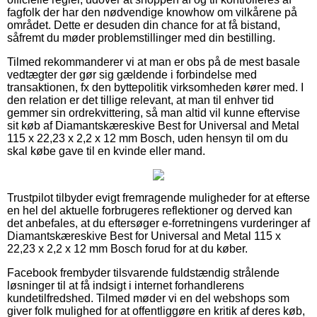
fagfolk der har den nødvendige knowhow om vilkårene på
området. Dette er desuden din chance for at få bistand,
såfremt du møder problemstillinger med din bestilling.
Tilmed rekommanderer vi at man er obs på de mest basale
vedtægter der gør sig gældende i forbindelse med
transaktionen, fx den byttepolitik virksomheden kører med. I
den relation er det tillige relevant, at man til enhver tid
gemmer sin ordrekvittering, så man altid vil kunne eftervise
sit køb af Diamantskæreskive Best for Universal and Metal
115 x 22,23 x 2,2 x 12 mm Bosch, uden hensyn til om du
skal købe gave til en kvinde eller mand.
Trustpilot tilbyder evigt fremragende muligheder for at efterse
en hel del aktuelle forbrugeres reflektioner og derved kan
det anbefales, at du eftersøger e-forretningens vurderinger af
Diamantskæreskive Best for Universal and Metal 115 x
22,23 x 2,2 x 12 mm Bosch forud for at du køber.
Facebook frembyder tilsvarende fuldstændig strålende
løsninger til at få indsigt i internet forhandlerens
kundetilfredshed. Tilmed møder vi en del webshops som
giver folk mulighed for at offentliggøre en kritik af deres køb,