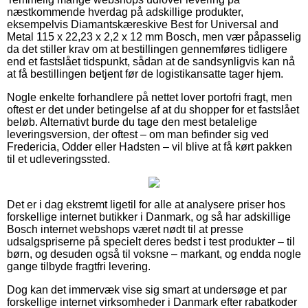
næstkommende hverdag på adskillige produkter,
eksempelvis Diamantskæreskive Best for Universal and
Metal 115 x 22,23 x 2,2 x 12 mm Bosch, men vær påpasselig
da det stiller krav om at bestillingen gennemføres tidligere
end et fastslået tidspunkt, sådan at de sandsynligvis kan nå
at få bestillingen betjent før de logistikansatte tager hjem.
Nogle enkelte forhandlere på nettet lover portofri fragt, men
oftest er det under betingelse af at du shopper for et fastslået
beløb. Alternativt burde du tage den mest betalelige
leveringsversion, der oftest – om man befinder sig ved
Fredericia, Odder eller Hadsten – vil blive at få kørt pakken
til et udleveringssted.
Det er i dag ekstremt ligetil for alle at analysere priser hos
forskellige internet butikker i Danmark, og så har adskillige
Bosch internet webshops været nødt til at presse
udsalgspriserne på specielt deres bedst i test produkter – til
børn, og desuden også til voksne – markant, og endda nogle
gange tilbyde fragtfri levering.
Dog kan det immervæk vise sig smart at undersøge et par
forskellige internet virksomheder i Danmark efter rabatkoder