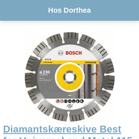
Hos Dorthea
Diamantskæreskive Best