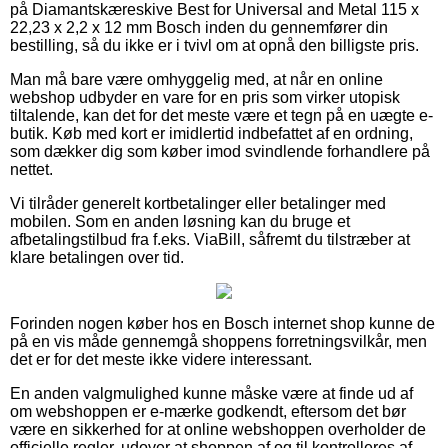
på Diamantskæreskive Best for Universal and Metal 115 x
22,23 x 2,2 x 12 mm Bosch inden du gennemfører din
bestilling, så du ikke er i tvivl om at opnå den billigste pris.
Man må bare være omhyggelig med, at når en online
webshop udbyder en vare for en pris som virker utopisk
tiltalende, kan det for det meste være et tegn på en uægte e-
butik. Køb med kort er imidlertid indbefattet af en ordning,
som dækker dig som køber imod svindlende forhandlere på
nettet.
Vi tilråder generelt kortbetalinger eller betalinger med
mobilen. Som en anden løsning kan du bruge et
afbetalingstilbud fra f.eks. ViaBill, såfremt du tilstræber at
klare betalingen over tid.
Forinden nogen køber hos en Bosch internet shop kunne de
på en vis måde gennemgå shoppens forretningsvilkår, men
det er for det meste ikke videre interessant.
En anden valgmulighed kunne måske være at finde ud af
om webshoppen er e-mærke godkendt, eftersom det bør
være en sikkerhed for at online webshoppen overholder de
officielle regler, udover at shoppen af og til kontrolleres af