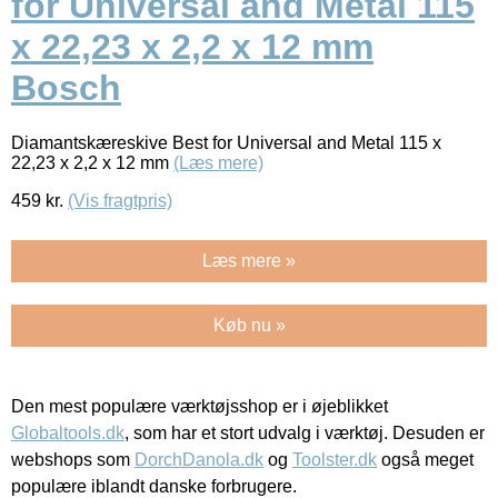
for Universal and Metal 115
x 22,23 x 2,2 x 12 mm
Bosch
Diamantskæreskive Best for Universal and Metal 115 x
22,23 x 2,2 x 12 mm
(Læs mere)
459
kr.
(Vis fragtpris)
Læs mere »
Køb nu »
Den mest populære værktøjsshop er i øjeblikket
Globaltools.dk
, som har et stort udvalg i værktøj. Desuden er
webshops som
DorchDanola.dk
og
Toolster.dk
også meget
populære iblandt danske forbrugere.