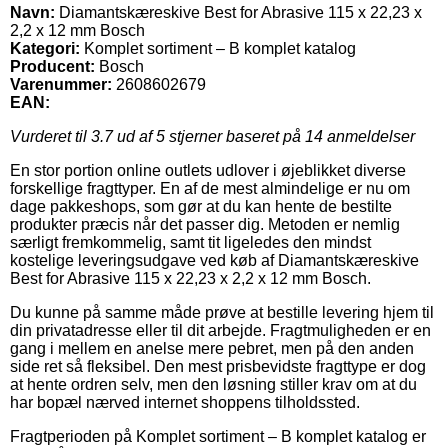
Navn:
Diamantskæreskive Best for Abrasive 115 x 22,23 x
2,2 x 12 mm Bosch
Kategori:
Komplet sortiment – B komplet katalog
Producent:
Bosch
Varenummer:
2608602679
EAN:
Vurderet til
3.7
ud af 5 stjerner baseret på
14
anmeldelser
En stor portion online outlets udlover i øjeblikket diverse
forskellige fragttyper. En af de mest almindelige er nu om
dage pakkeshops, som gør at du kan hente de bestilte
produkter præcis når det passer dig. Metoden er nemlig
særligt fremkommelig, samt tit ligeledes den mindst
kostelige leveringsudgave ved køb af Diamantskæreskive
Best for Abrasive 115 x 22,23 x 2,2 x 12 mm Bosch.
Du kunne på samme måde prøve at bestille levering hjem til
din privatadresse eller til dit arbejde. Fragtmuligheden er en
gang i mellem en anelse mere pebret, men på den anden
side ret så fleksibel. Den mest prisbevidste fragttype er dog
at hente ordren selv, men den løsning stiller krav om at du
har bopæl nærved internet shoppens tilholdssted.
Fragtperioden på Komplet sortiment – B komplet katalog er