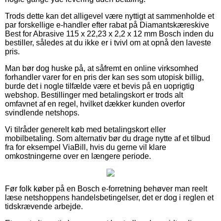
Trods dette kan det alligevel være nyttigt at sammenholde et
par forskellige e-handler efter rabat på Diamantskæreskive
Best for Abrasive 115 x 22,23 x 2,2 x 12 mm Bosch inden du
bestiller, således at du ikke er i tvivl om at opnå den laveste
pris.
Man bør dog huske på, at såfremt en online virksomhed
forhandler varer for en pris der kan ses som utopisk billig,
burde det i nogle tilfælde være et bevis på en uoprigtig
webshop. Bestillinger med betalingskort er trods alt
omfavnet af en regel, hvilket dækker kunden overfor
svindlende netshops.
Vi tilråder generelt køb med betalingskort eller
mobilbetaling. Som alternativ bør du drage nytte af et tilbud
fra for eksempel ViaBill, hvis du gerne vil klare
omkostningerne over en længere periode.
Før folk køber på en Bosch e-forretning behøver man reelt
læse netshoppens handelsbetingelser, det er dog i reglen et
tidskrævende arbejde.