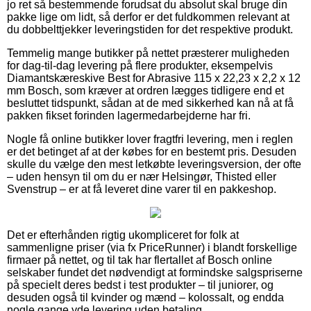
jo ret så bestemmende forudsat du absolut skal bruge din
pakke lige om lidt, så derfor er det fuldkommen relevant at
du dobbelttjekker leveringstiden for det respektive produkt.
Temmelig mange butikker på nettet præsterer muligheden
for dag-til-dag levering på flere produkter, eksempelvis
Diamantskæreskive Best for Abrasive 115 x 22,23 x 2,2 x 12
mm Bosch, som kræver at ordren lægges tidligere end et
besluttet tidspunkt, sådan at de med sikkerhed kan nå at få
pakken fikset forinden lagermedarbejderne har fri.
Nogle få online butikker lover fragtfri levering, men i reglen
er det betinget af at der købes for en bestemt pris. Desuden
skulle du vælge den mest letkøbte leveringsversion, der ofte
– uden hensyn til om du er nær Helsingør, Thisted eller
Svenstrup – er at få leveret dine varer til en pakkeshop.
Det er efterhånden rigtig ukompliceret for folk at
sammenligne priser (via fx PriceRunner) i blandt forskellige
firmaer på nettet, og til tak har flertallet af Bosch online
selskaber fundet det nødvendigt at formindske salgspriserne
på specielt deres bedst i test produkter – til juniorer, og
desuden også til kvinder og mænd – kolossalt, og endda
nogle gange yde levering uden betaling.