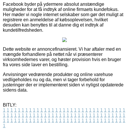
Facebook byder på ydermere absolut anstændige
muligheder for at få indtryk af online firmaets kundefokus.
Her møder vi nogle internet selskaber som gør det muligt at
registrere en anmeldelse af købsoplevelsen, hvilket
desuden kan benyttes til at danne dig et indtryk af
kundetilfredsheden.
Dette website er annoncefinansieret. Vi har aftaler med en
mængde forhandlere på nettet når vi præsenterer
virksomhedernes varer, og høster provision hvis en bruger
fra vores side laver en bestilling.
Anvisninger vedrørende produkter og online varehuse
vedligeholdes nu og da, men vi tager forbehold for
justeringer der er implementeret siden vi nyligst opdaterede
sidens data.
BITLY:
1
1
1
1
1
1
1
1
1
1
1
1
1
1
1
1
1
1
1
1
1
1
1
1
1
1
1
1
1
1
1
1
1
1
1
1
1
1
1
1
1
1
1
1
1
1
1
1
1
1
1
1
1
1
1
1
1
1
1
1
1
1
1
1
1
1
1
1
1
1
1
1
1
1
1
1
1
1
1
1
1
1
1
1
1
1
1
1
1
1
1
1
1
1
1
1
1
1
1
1