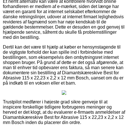
Et nemt alternativ kan være at kontrollere hvorvidt online
forhandleren er medlem af e-mærket, siden det længe har
været en garanti for at internet selskabet efterkommer de
danske retningslinjer, udover at internet firmaet lejlighedsvis
revideres af fagmænd som har nøje kendskab til de
gældende bestemmelser. Dette er desuden en god genvej til
hjælpende service, såfremt du skulle få problemstillinger
med din bestilling.
Dertil kan det være til hjælp at køber er hensynstagende til
de vigtigste forhold der kan spille ind i forbindelse med
bestillingen, som eksempelvis den ombytningsret internet
shoppen bruger. På grund af dette er det også afgørende, at
man til enhver tid opbevarer ens faktura, så man senere kan
dokumentere sin bestilling af Diamantskæreskive Best for
Abrasive 115 x 22,23 x 2,2 x 12 mm Bosch, uanset om du er
på indkøb til en voksen eller et barn.
Trustpilot medfører i højeste grad sikre genveje til at
inspicere forskellige tidligere forbrugeres meninger og
herved er det klogt, at du evaluerer e-firmaets anmeldelser af
Diamantskæreskive Best for Abrasive 115 x 22,23 x 2,2 x 12
mm Bosch inden du placerer din ordre.