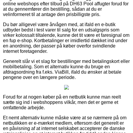
online webshops efter tilbud på DH63 Pool affugter forud for
at du gennemfører din bestilling, sådan at du er
velinformeret til at antage den prisbilligste pris.
Du bør alligevel være årvågen med, at ifald en e-butik
udbyder bedst i test varer til salg for en udsalgspris som
virker kolossalt tiltalende, kunne det tit være et faresignal om
en fup e-shop. Kortbetalinger er imidlertid dækket ind under
en anordning, der passer på køber overfor svindlende
internet foretagender.
Generelt slår vi et slag for bestillinger med betalingskort eller
mobilbetaling. Som et alternativ kunne du bruge en
afdragsordning fra f.eks. ViaBill, ifald du ønsker at betale
pengene over en længere periode.
Forud for at nogen køber på en netbutik kunne man reelt
sætte sig ind i webshoppens vilkår, men det er gerne et
omfattende arbejde.
Et nemt alternativ kunne måske være at se nærmere på om
netbutikken er e-mærket medlem, eftersom det generelt er
en påvisning af at internet selskabet accepterer de danske