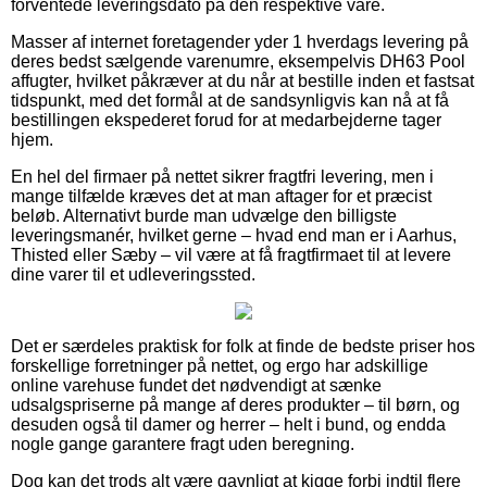
forventede leveringsdato på den respektive vare.
Masser af internet foretagender yder 1 hverdags levering på
deres bedst sælgende varenumre, eksempelvis DH63 Pool
affugter, hvilket påkræver at du når at bestille inden et fastsat
tidspunkt, med det formål at de sandsynligvis kan nå at få
bestillingen ekspederet forud for at medarbejderne tager
hjem.
En hel del firmaer på nettet sikrer fragtfri levering, men i
mange tilfælde kræves det at man aftager for et præcist
beløb. Alternativt burde man udvælge den billigste
leveringsmanér, hvilket gerne – hvad end man er i Aarhus,
Thisted eller Sæby – vil være at få fragtfirmaet til at levere
dine varer til et udleveringssted.
Det er særdeles praktisk for folk at finde de bedste priser hos
forskellige forretninger på nettet, og ergo har adskillige
online varehuse fundet det nødvendigt at sænke
udsalgspriserne på mange af deres produkter – til børn, og
desuden også til damer og herrer – helt i bund, og endda
nogle gange garantere fragt uden beregning.
Dog kan det trods alt være gavnligt at kigge forbi indtil flere