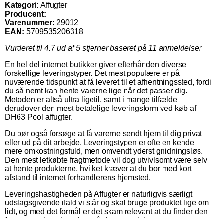
Kategori:
Affugter
Producent:
Varenummer:
29012
EAN:
5709535206318
Vurderet til
4.7
ud af 5 stjerner baseret på
11
anmeldelser
En hel del internet butikker giver efterhånden diverse
forskellige leveringstyper. Det mest populære er på
nuværende tidspunkt at få leveret til et afhentningssted, fordi
du så nemt kan hente varerne lige når det passer dig.
Metoden er altså ultra ligetil, samt i mange tilfælde
derudover den mest betalelige leveringsform ved køb af
DH63 Pool affugter.
Du bør også forsøge at få varerne sendt hjem til dig privat
eller ud på dit arbejde. Leveringstypen er ofte en kende
mere omkostningsfuld, men omvendt yderst gnidningsløs.
Den mest letkøbte fragtmetode vil dog utvivlsomt være selv
at hente produkterne, hvilket kræver at du bor med kort
afstand til internet forhandlerens hjemsted.
Leveringshastigheden på Affugter er naturligvis særligt
udslagsgivende ifald vi står og skal bruge produktet lige om
lidt, og med det formål er det skam relevant at du finder den