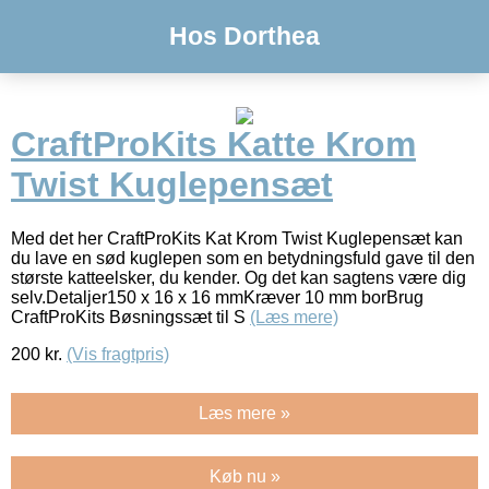
Hos Dorthea
CraftProKits Katte Krom
Twist Kuglepensæt
Med det her CraftProKits Kat Krom Twist Kuglepensæt kan
du lave en sød kuglepen som en betydningsfuld gave til den
største katteelsker, du kender. Og det kan sagtens være dig
selv.Detaljer150 x 16 x 16 mmKræver 10 mm borBrug
CraftProKits Bøsningssæt til S
(Læs mere)
200
kr.
(Vis fragtpris)
Læs mere »
Køb nu »