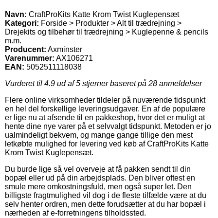
Navn:
CraftProKits Katte Krom Twist Kuglepensæt
Kategori:
Forside > Produkter > Alt til trædrejning >
Drejekits og tilbehør til trædrejning > Kuglepenne & pencils
m.m.
Producent:
Axminster
Varenummer:
AX106271
EAN:
5052511118038
Vurderet til
4.9
ud af 5 stjerner baseret på
28
anmeldelser
Flere online virksomheder tildeler på nuværende tidspunkt
en hel del forskellige leveringsudgaver. En af de populære
er lige nu at afsende til en pakkeshop, hvor det er muligt at
hente dine nye varer på et selvvalgt tidspunkt. Metoden er jo
ualmindeligt bekvem, og mange gange tillige den mest
letkøbte mulighed for levering ved køb af CraftProKits Katte
Krom Twist Kuglepensæt.
Du burde lige så vel overveje at få pakken sendt til din
bopæl eller ud på din arbejdsplads. Den bliver oftest en
smule mere omkostningsfuld, men også super let. Den
billigste fragtmulighed vil dog i de fleste tilfælde være at du
selv henter ordren, men dette forudsætter at du har bopæl i
nærheden af e-forretningens tilholdssted.