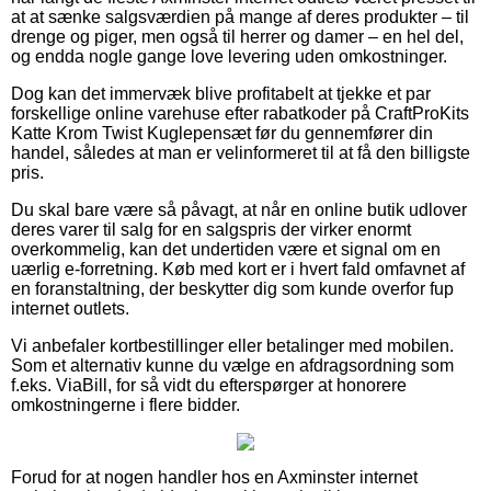
at at sænke salgsværdien på mange af deres produkter – til
drenge og piger, men også til herrer og damer – en hel del,
og endda nogle gange love levering uden omkostninger.
Dog kan det immervæk blive profitabelt at tjekke et par
forskellige online varehuse efter rabatkoder på CraftProKits
Katte Krom Twist Kuglepensæt før du gennemfører din
handel, således at man er velinformeret til at få den billigste
pris.
Du skal bare være så påvagt, at når en online butik udlover
deres varer til salg for en salgspris der virker enormt
overkommelig, kan det undertiden være et signal om en
uærlig e-forretning. Køb med kort er i hvert fald omfavnet af
en foranstaltning, der beskytter dig som kunde overfor fup
internet outlets.
Vi anbefaler kortbestillinger eller betalinger med mobilen.
Som et alternativ kunne du vælge en afdragsordning som
f.eks. ViaBill, for så vidt du efterspørger at honorere
omkostningerne i flere bidder.
Forud for at nogen handler hos en Axminster internet