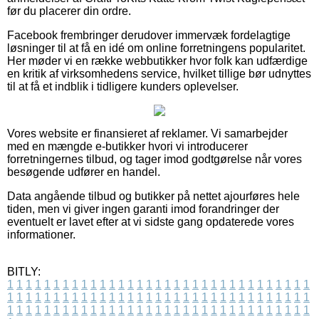
før du placerer din ordre.
Facebook frembringer derudover immervæk fordelagtige
løsninger til at få en idé om online forretningens popularitet.
Her møder vi en række webbutikker hvor folk kan udfærdige
en kritik af virksomhedens service, hvilket tillige bør udnyttes
til at få et indblik i tidligere kunders oplevelser.
Vores website er finansieret af reklamer. Vi samarbejder
med en mængde e-butikker hvori vi introducerer
forretningernes tilbud, og tager imod godtgørelse når vores
besøgende udfører en handel.
Data angående tilbud og butikker på nettet ajourføres hele
tiden, men vi giver ingen garanti imod forandringer der
eventuelt er lavet efter at vi sidste gang opdaterede vores
informationer.
BITLY:
1
1
1
1
1
1
1
1
1
1
1
1
1
1
1
1
1
1
1
1
1
1
1
1
1
1
1
1
1
1
1
1
1
1
1
1
1
1
1
1
1
1
1
1
1
1
1
1
1
1
1
1
1
1
1
1
1
1
1
1
1
1
1
1
1
1
1
1
1
1
1
1
1
1
1
1
1
1
1
1
1
1
1
1
1
1
1
1
1
1
1
1
1
1
1
1
1
1
1