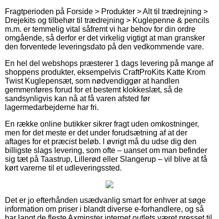
Fragtperioden på Forside > Produkter > Alt til trædrejning >
Drejekits og tilbehør til trædrejning > Kuglepenne & pencils
m.m. er temmelig vital såfremt vi har behov for din ordre
omgående, så derfor er det virkelig vigtigt at man gransker
den forventede leveringsdato på den vedkommende vare.
En hel del webshops præsterer 1 dags levering på mange af
shoppens produkter, eksempelvis CraftProKits Katte Krom
Twist Kuglepensæt, som nødvendiggør at handlen
gemmenføres forud for et bestemt klokkeslæt, så de
sandsynligvis kan nå at få varen afsted før
lagermedarbejderne har fri.
En række online butikker sikrer fragt uden omkostninger,
men for det meste er det under forudsætning af at der
aftages for et præcist beløb. I øvrigt må du udse dig den
billigste slags levering, som ofte – uanset om man befinder
sig tæt på Taastrup, Lillerød eller Slangerup – vil blive at få
kørt varerne til et udleveringssted.
Det er jo efterhånden usædvanlig smart for enhver at søge
information om priser i blandt diverse e-forhandlere, og så
har langt de fleste Axminster internet outlets været presset til