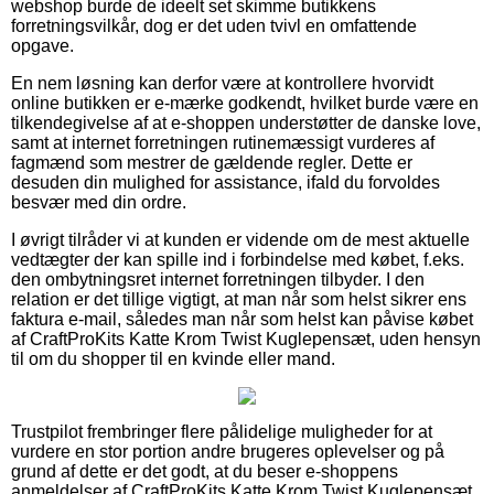
webshop burde de ideelt set skimme butikkens
forretningsvilkår, dog er det uden tvivl en omfattende
opgave.
En nem løsning kan derfor være at kontrollere hvorvidt
online butikken er e-mærke godkendt, hvilket burde være en
tilkendegivelse af at e-shoppen understøtter de danske love,
samt at internet forretningen rutinemæssigt vurderes af
fagmænd som mestrer de gældende regler. Dette er
desuden din mulighed for assistance, ifald du forvoldes
besvær med din ordre.
I øvrigt tilråder vi at kunden er vidende om de mest aktuelle
vedtægter der kan spille ind i forbindelse med købet, f.eks.
den ombytningsret internet forretningen tilbyder. I den
relation er det tillige vigtigt, at man når som helst sikrer ens
faktura e-mail, således man når som helst kan påvise købet
af CraftProKits Katte Krom Twist Kuglepensæt, uden hensyn
til om du shopper til en kvinde eller mand.
Trustpilot frembringer flere pålidelige muligheder for at
vurdere en stor portion andre brugeres oplevelser og på
grund af dette er det godt, at du beser e-shoppens
anmeldelser af CraftProKits Katte Krom Twist Kuglepensæt