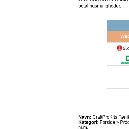
betalingsmuligheder.
We
Navn:
CraftProKits Føni
Kategori:
Forside > Produ
m.m.