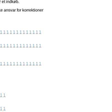
r et indkøb.
e ansvar for korrektioner
1
1
1
1
1
1
1
1
1
1
1
1
1
1
1
1
1
1
1
1
1
1
1
1
1
1
1
1
1
1
1
1
1
1
1
1
1
1
1
1
1
1
1