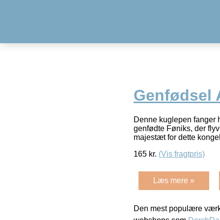
Genfødsel 
Denne kuglepen fanger hi
genfødte Føniks, der flyv
majestæt for dette kong
165
kr.
(Vis fragtpris)
Læs mere »
Den mest populære værkt