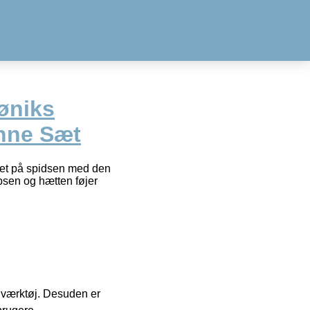
øniks
nne Sæt
vet på spidsen med den
ipsen og hætten føjer
 i værktøj. Desuden er