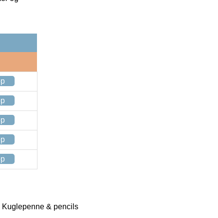
op
op
op
op
op
g > Kuglepenne & pencils