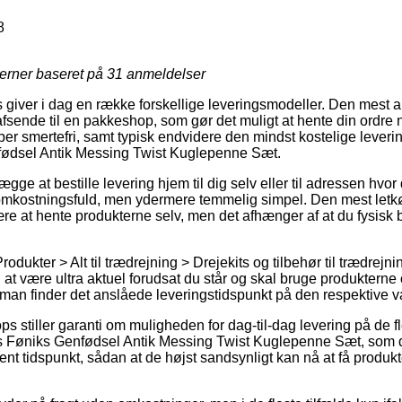
8
jerner baseret på
31
anmeldelser
s giver i dag en række forskellige leveringsmodeller. Den mest a
sende til en pakkeshop, som gør det muligt at hente din ordre n
per smertefri, samt typisk endvidere den mindst kostelige lever
fødsel Antik Messing Twist Kuglepenne Sæt.
gge at bestille levering hjem til dig selv eller til adressen hvo
 omkostningsfuld, men ydermere temmelig simpel. Den mest letkøb
være at hente produkterne selv, men det afhænger af at du fysisk b
rodukter > Alt til trædrejning > Drejekits og tilbehør til trædrej
 at være ultra aktuel forudsat du står og skal bruge produktern
t man finder det anslåede leveringstidspunkt på den respektive v
s stiller garanti om muligheden for dag-til-dag levering på de fl
s Føniks Genfødsel Antik Messing Twist Kuglepenne Sæt, som 
nt tidspunkt, sådan at de højst sandsynligt kan nå at få produkte