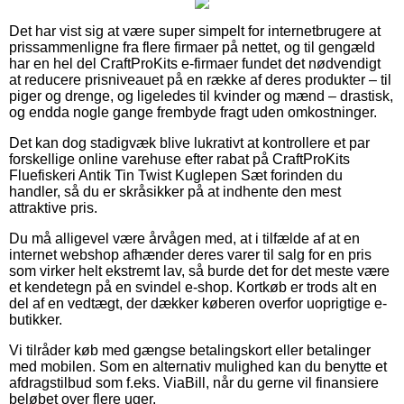
Det har vist sig at være super simpelt for internetbrugere at
prissammenligne fra flere firmaer på nettet, og til gengæld
har en hel del CraftProKits e-firmaer fundet det nødvendigt
at reducere prisniveauet på en række af deres produkter – til
piger og drenge, og ligeledes til kvinder og mænd – drastisk,
og endda nogle gange frembyde fragt uden omkostninger.
Det kan dog stadigvæk blive lukrativt at kontrollere et par
forskellige online varehuse efter rabat på CraftProKits
Fluefiskeri Antik Tin Twist Kuglepen Sæt forinden du
handler, så du er skråsikker på at indhente den mest
attraktive pris.
Du må alligevel være årvågen med, at i tilfælde af at en
internet webshop afhænder deres varer til salg for en pris
som virker helt ekstremt lav, så burde det for det meste være
et kendetegn på en svindel e-shop. Kortkøb er trods alt en
del af en vedtægt, der dækker køberen overfor uoprigtige e-
butikker.
Vi tilråder køb med gængse betalingskort eller betalinger
med mobilen. Som en alternativ mulighed kan du benytte et
afdragstilbud som f.eks. ViaBill, når du gerne vil finansiere
beløbet over flere uger.