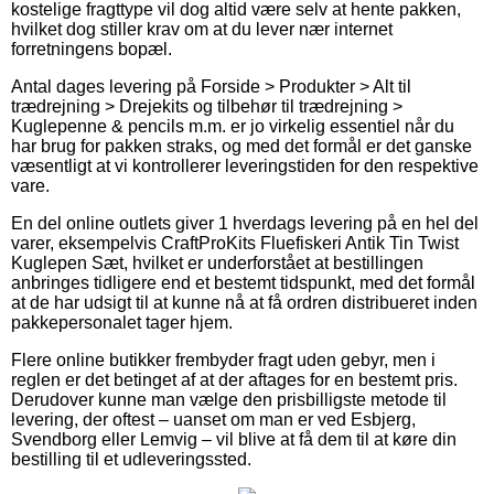
kostelige fragttype vil dog altid være selv at hente pakken,
hvilket dog stiller krav om at du lever nær internet
forretningens bopæl.
Antal dages levering på Forside > Produkter > Alt til
trædrejning > Drejekits og tilbehør til trædrejning >
Kuglepenne & pencils m.m. er jo virkelig essentiel når du
har brug for pakken straks, og med det formål er det ganske
væsentligt at vi kontrollerer leveringstiden for den respektive
vare.
En del online outlets giver 1 hverdags levering på en hel del
varer, eksempelvis CraftProKits Fluefiskeri Antik Tin Twist
Kuglepen Sæt, hvilket er underforstået at bestillingen
anbringes tidligere end et bestemt tidspunkt, med det formål
at de har udsigt til at kunne nå at få ordren distribueret inden
pakkepersonalet tager hjem.
Flere online butikker frembyder fragt uden gebyr, men i
reglen er det betinget af at der aftages for en bestemt pris.
Derudover kunne man vælge den prisbilligste metode til
levering, der oftest – uanset om man er ved Esbjerg,
Svendborg eller Lemvig – vil blive at få dem til at køre din
bestilling til et udleveringssted.