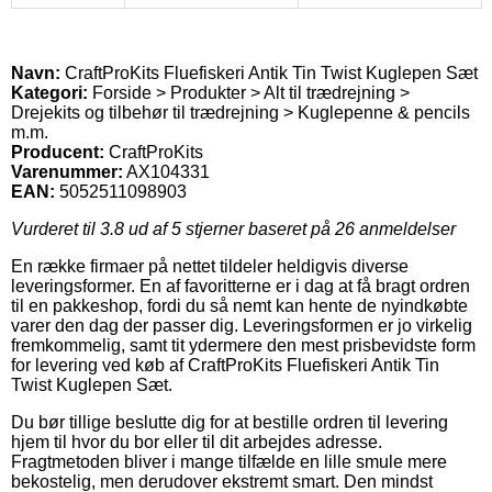
Navn:
CraftProKits Fluefiskeri Antik Tin Twist Kuglepen Sæt
Kategori:
Forside > Produkter > Alt til trædrejning >
Drejekits og tilbehør til trædrejning > Kuglepenne & pencils
m.m.
Producent:
CraftProKits
Varenummer:
AX104331
EAN:
5052511098903
Vurderet til
3.8
ud af 5 stjerner baseret på
26
anmeldelser
En række firmaer på nettet tildeler heldigvis diverse
leveringsformer. En af favoritterne er i dag at få bragt ordren
til en pakkeshop, fordi du så nemt kan hente de nyindkøbte
varer den dag der passer dig. Leveringsformen er jo virkelig
fremkommelig, samt tit ydermere den mest prisbevidste form
for levering ved køb af CraftProKits Fluefiskeri Antik Tin
Twist Kuglepen Sæt.
Du bør tillige beslutte dig for at bestille ordren til levering
hjem til hvor du bor eller til dit arbejdes adresse.
Fragtmetoden bliver i mange tilfælde en lille smule mere
bekostelig, men derudover ekstremt smart. Den mindst