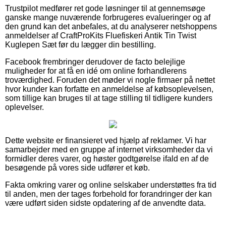
Trustpilot medfører ret gode løsninger til at gennemsøge
ganske mange nuværende forbrugeres evalueringer og af
den grund kan det anbefales, at du analyserer netshoppens
anmeldelser af CraftProKits Fluefiskeri Antik Tin Twist
Kuglepen Sæt før du lægger din bestilling.
Facebook frembringer derudover de facto belejlige
muligheder for at få en idé om online forhandlerens
troværdighed. Foruden det møder vi nogle firmaer på nettet
hvor kunder kan forfatte en anmeldelse af købsoplevelsen,
som tillige kan bruges til at tage stilling til tidligere kunders
oplevelser.
Dette website er finansieret ved hjælp af reklamer. Vi har
samarbejder med en gruppe af internet virksomheder da vi
formidler deres varer, og høster godtgørelse ifald en af de
besøgende på vores side udfører et køb.
Fakta omkring varer og online selskaber understøttes fra tid
til anden, men der tages forbehold for forandringer der kan
være udført siden sidste opdatering af de anvendte data.