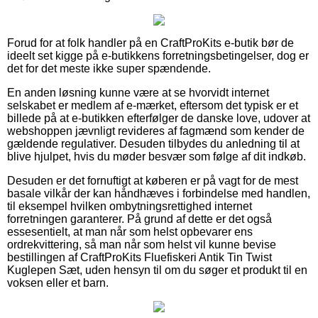
Forud for at folk handler på en CraftProKits e-butik bør de
ideelt set kigge på e-butikkens forretningsbetingelser, dog er
det for det meste ikke super spændende.
En anden løsning kunne være at se hvorvidt internet
selskabet er medlem af e-mærket, eftersom det typisk er et
billede på at e-butikken efterfølger de danske love, udover at
webshoppen jævnligt revideres af fagmænd som kender de
gældende regulativer. Desuden tilbydes du anledning til at
blive hjulpet, hvis du møder besvær som følge af dit indkøb.
Desuden er det fornuftigt at køberen er på vagt for de mest
basale vilkår der kan håndhæves i forbindelse med handlen,
til eksempel hvilken ombytningsrettighed internet
forretningen garanterer. På grund af dette er det også
essesentielt, at man når som helst opbevarer ens
ordrekvittering, så man når som helst vil kunne bevise
bestillingen af CraftProKits Fluefiskeri Antik Tin Twist
Kuglepen Sæt, uden hensyn til om du søger et produkt til en
voksen eller et barn.