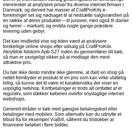
mennesker at analysere priser fra diverse internet firmaer i
Danmark, og derved har masser af CraftProKits e-
forretninger set sig nødsaget til at nedsætte salgsværdien på
en række af deres produkter – til juniorer, men også til damer
og herrer – markant, og endda nogle gange præstere
levering uden gebyr.
Det kan imidlertid vise sig tiden værd at analysere
forskellige online shops efter udsalg på CraftProKits
Akrylblok Ildstorm Apb-S27 inden du gennemfører dit køb,
så man er usvigeligt sikker på at modtage den mest
attraktive pris.
Du bør ikke desto mindre ikke glemme, at ifald en shop på
nettet frembyder et produkt til en pris som kan virke ufattelig
billig, så kunne det tit være et karakteristika der viser en
uoprigtig netshop. Kortbetalinger er trods alt omfattet af et
regulativ, som dækker køberen overfor snydagtige internet
webshops.
Generelt tilråder vi køb med gængse betalingskort eller
betalinger med mobilen. Som alternativ kan du udnytte et
tilbud fra for eksempel ViaBill, såfremt du tilstræber at
finansiere beløbet i flere bidder.