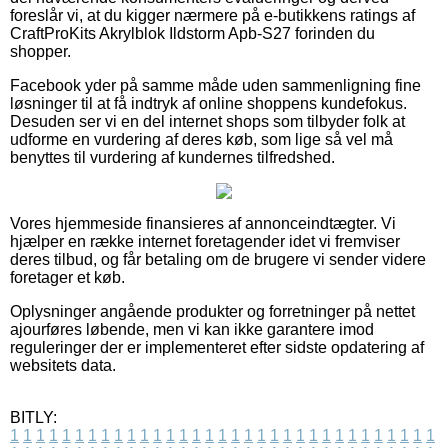
foreslår vi, at du kigger nærmere på e-butikkens ratings af
CraftProKits Akrylblok Ildstorm Apb-S27 forinden du
shopper.
Facebook yder på samme måde uden sammenligning fine
løsninger til at få indtryk af online shoppens kundefokus.
Desuden ser vi en del internet shops som tilbyder folk at
udforme en vurdering af deres køb, som lige så vel må
benyttes til vurdering af kundernes tilfredshed.
Vores hjemmeside finansieres af annonceindtægter. Vi
hjælper en række internet foretagender idet vi fremviser
deres tilbud, og får betaling om de brugere vi sender videre
foretager et køb.
Oplysninger angående produkter og forretninger på nettet
ajourføres løbende, men vi kan ikke garantere imod
reguleringer der er implementeret efter sidste opdatering af
websitets data.
BITLY:
1
1
1
1
1
1
1
1
1
1
1
1
1
1
1
1
1
1
1
1
1
1
1
1
1
1
1
1
1
1
1
1
1