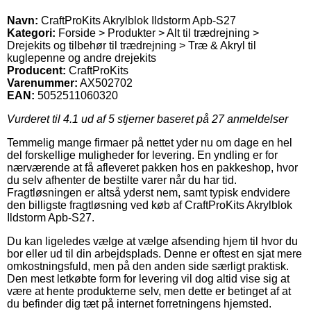
Navn:
CraftProKits Akrylblok Ildstorm Apb-S27
Kategori:
Forside > Produkter > Alt til trædrejning >
Drejekits og tilbehør til trædrejning > Træ & Akryl til
kuglepenne og andre drejekits
Producent:
CraftProKits
Varenummer:
AX502702
EAN:
5052511060320
Vurderet til
4.1
ud af 5 stjerner baseret på
27
anmeldelser
Temmelig mange firmaer på nettet yder nu om dage en hel
del forskellige muligheder for levering. En yndling er for
nærværende at få afleveret pakken hos en pakkeshop, hvor
du selv afhenter de bestilte varer når du har tid.
Fragtløsningen er altså yderst nem, samt typisk endvidere
den billigste fragtløsning ved køb af CraftProKits Akrylblok
Ildstorm Apb-S27.
Du kan ligeledes vælge at vælge afsending hjem til hvor du
bor eller ud til din arbejdsplads. Denne er oftest en sjat mere
omkostningsfuld, men på den anden side særligt praktisk.
Den mest letkøbte form for levering vil dog altid vise sig at
være at hente produkterne selv, men dette er betinget af at
du befinder dig tæt på internet forretningens hjemsted.