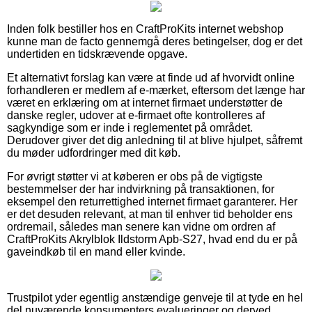
Inden folk bestiller hos en CraftProKits internet webshop
kunne man de facto gennemgå deres betingelser, dog er det
undertiden en tidskrævende opgave.
Et alternativt forslag kan være at finde ud af hvorvidt online
forhandleren er medlem af e-mærket, eftersom det længe har
været en erklæring om at internet firmaet understøtter de
danske regler, udover at e-firmaet ofte kontrolleres af
sagkyndige som er inde i reglementet på området.
Derudover giver det dig anledning til at blive hjulpet, såfremt
du møder udfordringer med dit køb.
For øvrigt støtter vi at køberen er obs på de vigtigste
bestemmelser der har indvirkning på transaktionen, for
eksempel den returrettighed internet firmaet garanterer. Her
er det desuden relevant, at man til enhver tid beholder ens
ordremail, således man senere kan vidne om ordren af
CraftProKits Akrylblok Ildstorm Apb-S27, hvad end du er på
gaveindkøb til en mand eller kvinde.
Trustpilot yder egentlig anstændige genveje til at tyde en hel
del nuværende konsumenters evalueringer og derved