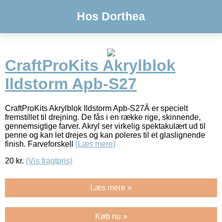
Hos Dorthea
CraftProKits Akrylblok
Ildstorm Apb-S27
CraftProKits Akrylblok Ildstorm Apb-S27Â er specielt
fremstillet til drejning. De fås i en række rige, skinnende,
gennemsigtige farver. Akryl ser virkelig spektakulært ud til
penne og kan let drejes og kan poleres til et glaslignende
finish. Farveforskell
(Læs mere)
20
kr.
(Vis fragtpris)
Læs mere »
Køb nu »