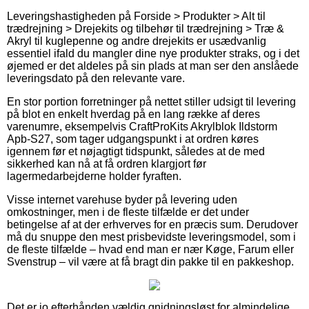
Leveringshastigheden på Forside > Produkter > Alt til
trædrejning > Drejekits og tilbehør til trædrejning > Træ &
Akryl til kuglepenne og andre drejekits er usædvanlig
essentiel ifald du mangler dine nye produkter straks, og i det
øjemed er det aldeles på sin plads at man ser den anslåede
leveringsdato på den relevante vare.
En stor portion forretninger på nettet stiller udsigt til levering
på blot en enkelt hverdag på en lang række af deres
varenumre, eksempelvis CraftProKits Akrylblok Ildstorm
Apb-S27, som tager udgangspunkt i at ordren køres
igennem før et nøjagtigt tidspunkt, således at de med
sikkerhed kan nå at få ordren klargjort før
lagermedarbejderne holder fyraften.
Visse internet varehuse byder på levering uden
omkostninger, men i de fleste tilfælde er det under
betingelse af at der erhverves for en præcis sum. Derudover
må du snuppe den mest prisbevidste leveringsmodel, som i
de fleste tilfælde – hvad end man er nær Køge, Farum eller
Svenstrup – vil være at få bragt din pakke til en pakkeshop.
Det er jo efterhånden vældig gnidningsløst for almindelige