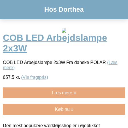
Hos Dorthea
COB LED Arbejdslampe
2x3W
COB LED Arbejdslampe 2x3W Fra danske POLAR
(Læs
mere)
657.5
kr.
(Vis fragtpris)
Læs mere »
Køb nu »
Den mest populære værktøjsshop er i øjeblikket