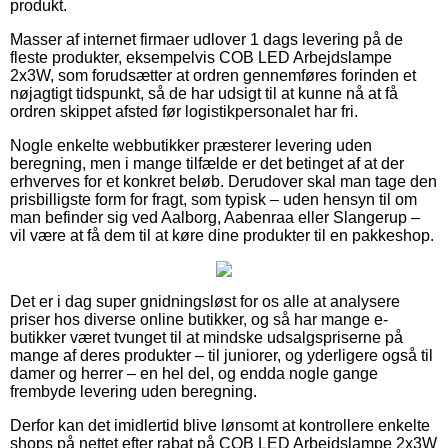
produkt.
Masser af internet firmaer udlover 1 dags levering på de
fleste produkter, eksempelvis COB LED Arbejdslampe
2x3W, som forudsætter at ordren gennemføres forinden et
nøjagtigt tidspunkt, så de har udsigt til at kunne nå at få
ordren skippet afsted før logistikpersonalet har fri.
Nogle enkelte webbutikker præsterer levering uden
beregning, men i mange tilfælde er det betinget af at der
erhverves for et konkret beløb. Derudover skal man tage den
prisbilligste form for fragt, som typisk – uden hensyn til om
man befinder sig ved Aalborg, Aabenraa eller Slangerup –
vil være at få dem til at køre dine produkter til en pakkeshop.
Det er i dag super gnidningsløst for os alle at analysere
priser hos diverse online butikker, og så har mange e-
butikker været tvunget til at mindske udsalgspriserne på
mange af deres produkter – til juniorer, og yderligere også til
damer og herrer – en hel del, og endda nogle gange
frembyde levering uden beregning.
Derfor kan det imidlertid blive lønsomt at kontrollere enkelte
shops på nettet efter rabat på COB LED Arbejdslampe 2x3W