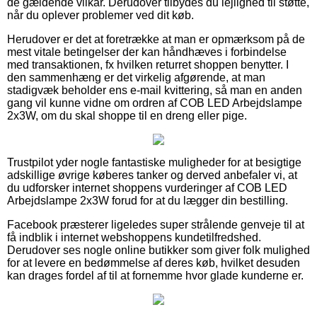
de gældende vilkår. Derudover tilbydes du lejlighed til støtte,
når du oplever problemer ved dit køb.
Herudover er det at foretrække at man er opmærksom på de
mest vitale betingelser der kan håndhæves i forbindelse
med transaktionen, fx hvilken returret shoppen benytter. I
den sammenhæng er det virkelig afgørende, at man
stadigvæk beholder ens e-mail kvittering, så man en anden
gang vil kunne vidne om ordren af COB LED Arbejdslampe
2x3W, om du skal shoppe til en dreng eller pige.
Trustpilot yder nogle fantastiske muligheder for at besigtige
adskillige øvrige køberes tanker og derved anbefaler vi, at
du udforsker internet shoppens vurderinger af COB LED
Arbejdslampe 2x3W forud for at du lægger din bestilling.
Facebook præsterer ligeledes super strålende genveje til at
få indblik i internet webshoppens kundetilfredshed.
Derudover ses nogle online butikker som giver folk mulighed
for at levere en bedømmelse af deres køb, hvilket desuden
kan drages fordel af til at fornemme hvor glade kunderne er.