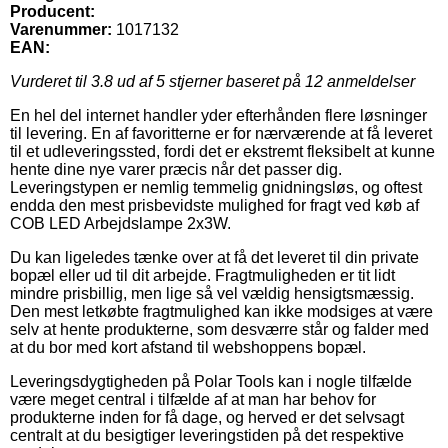
Producent:
Varenummer:
1017132
EAN:
Vurderet til
3.8
ud af 5 stjerner baseret på
12
anmeldelser
En hel del internet handler yder efterhånden flere løsninger
til levering. En af favoritterne er for nærværende at få leveret
til et udleveringssted, fordi det er ekstremt fleksibelt at kunne
hente dine nye varer præcis når det passer dig.
Leveringstypen er nemlig temmelig gnidningsløs, og oftest
endda den mest prisbevidste mulighed for fragt ved køb af
COB LED Arbejdslampe 2x3W.
Du kan ligeledes tænke over at få det leveret til din private
bopæl eller ud til dit arbejde. Fragtmuligheden er tit lidt
mindre prisbillig, men lige så vel vældig hensigtsmæssig.
Den mest letkøbte fragtmulighed kan ikke modsiges at være
selv at hente produkterne, som desværre står og falder med
at du bor med kort afstand til webshoppens bopæl.
Leveringsdygtigheden på Polar Tools kan i nogle tilfælde
være meget central i tilfælde af at man har behov for
produkterne inden for få dage, og herved er det selvsagt
centralt at du besigtiger leveringstiden på det respektive