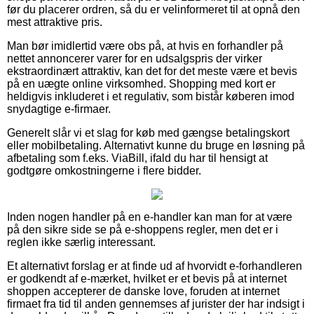
før du placerer ordren, så du er velinformeret til at opnå den
mest attraktive pris.
Man bør imidlertid være obs på, at hvis en forhandler på
nettet annoncerer varer for en udsalgspris der virker
ekstraordinært attraktiv, kan det for det meste være et bevis
på en uægte online virksomhed. Shopping med kort er
heldigvis inkluderet i et regulativ, som bistår køberen imod
snydagtige e-firmaer.
Generelt slår vi et slag for køb med gængse betalingskort
eller mobilbetaling. Alternativt kunne du bruge en løsning på
afbetaling som f.eks. ViaBill, ifald du har til hensigt at
godtgøre omkostningerne i flere bidder.
Inden nogen handler på en e-handler kan man for at være
på den sikre side se på e-shoppens regler, men det er i
reglen ikke særlig interessant.
Et alternativt forslag er at finde ud af hvorvidt e-forhandleren
er godkendt af e-mærket, hvilket er et bevis på at internet
shoppen accepterer de danske love, foruden at internet
firmaet fra tid til anden gennemses af jurister der har indsigt i