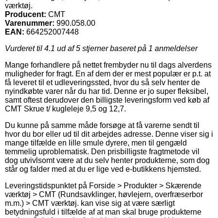
værktøj.
Producent:
CMT
Varenummer:
990.058.00
EAN:
664252007448
Vurderet til
4.1
ud af 5 stjerner baseret på
1
anmeldelser
Mange forhandlere på nettet frembyder nu til dags alverdens
muligheder for fragt. En af dem der er mest populær er p.t. at
få leveret til et udleveringssted, hvor du så selv henter de
nyindkøbte varer når du har tid. Denne er jo super fleksibel,
samt oftest derudover den billigste leveringsform ved køb af
CMT Skrue t/ kugleleje 9,5 og 12,7.
Du kunne på samme måde forsøge at få varerne sendt til
hvor du bor eller ud til dit arbejdes adresse. Denne viser sig i
mange tilfælde en lille smule dyrere, men til gengæld
temmelig uproblematisk. Den prisbilligste fragtmetode vil
dog utvivlsomt være at du selv henter produkterne, som dog
står og falder med at du er lige ved e-butikkens hjemsted.
Leveringstidspunktet på Forside > Produkter > Skærende
værktøj > CMT (Rundsavklinger, høvlejern, overfræserbor
m.m.) > CMT værktøj. kan vise sig at være særligt
betydningsfuld i tilfælde af at man skal bruge produkterne