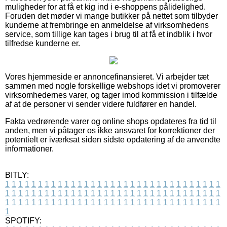
muligheder for at få et kig ind i e-shoppens pålidelighed.
Foruden det møder vi mange butikker på nettet som tilbyder
kunderne at frembringe en anmeldelse af virksomhedens
service, som tillige kan tages i brug til at få et indblik i hvor
tilfredse kunderne er.
Vores hjemmeside er annoncefinansieret. Vi arbejder tæt
sammen med nogle forskellige webshops idet vi promoverer
virksomhedernes varer, og tager imod kommission i tilfælde
af at de personer vi sender videre fuldfører en handel.
Fakta vedrørende varer og online shops opdateres fra tid til
anden, men vi påtager os ikke ansvaret for korrektioner der
potentielt er iværksat siden sidste opdatering af de anvendte
informationer.
BITLY:
1
1
1
1
1
1
1
1
1
1
1
1
1
1
1
1
1
1
1
1
1
1
1
1
1
1
1
1
1
1
1
1
1
1
1
1
1
1
1
1
1
1
1
1
1
1
1
1
1
1
1
1
1
1
1
1
1
1
1
1
1
1
1
1
1
1
1
1
1
1
1
1
1
1
1
1
1
1
1
1
1
1
1
1
1
1
1
1
1
1
1
1
1
1
1
1
1
1
1
1
SPOTIFY: