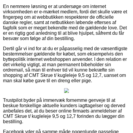
En nemmere løsning er at undersøge om internet
virksomheden er e-mærket medlem, fordi det skulle være et
fingerpeg om at webbutikken respekterer de officielle
danske regler, samt at netbutikken løbende efterses af
fagfolk som er meget bekendte med de gældende love. Det
er en rigtig god anledning til at blive hjulpet, såfremt du får
besvær som følge af din bestilling.
Dertil går vi ind for at du er påpasselig med de væsentligste
bestemmelser gældende for købet, som eksempelvis den
byttepolitik internet webshoppen anvender. I den relation er
det virkelig vigtigt, at man permanent bibeholder sin
ordremail, så man til enhver tid vil kunne bekræfte sin
shopping af CMT Skrue t/ kugleleje 9,5 og 12,7, uanset om
man skal købe gave til en dreng eller pige.
Trustpilot byder på immervæk fornemme genveje til at
beskue forskellige aktuelle kunders iagttagelser og derved
anbefales det, at du beser online firmaets anmeldelser af
CMT Skrue t/ kugleleje 9,5 og 12,7 forinden du lægger din
bestilling.
Facebook yder på samme måde nogenlunde passelige