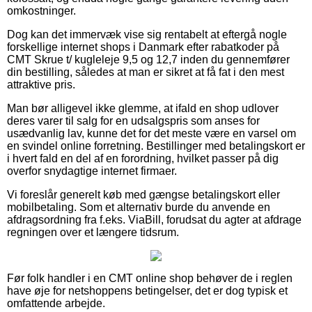
omkostninger.
Dog kan det immervæk vise sig rentabelt at eftergå nogle
forskellige internet shops i Danmark efter rabatkoder på
CMT Skrue t/ kugleleje 9,5 og 12,7 inden du gennemfører
din bestilling, således at man er sikret at få fat i den mest
attraktive pris.
Man bør alligevel ikke glemme, at ifald en shop udlover
deres varer til salg for en udsalgspris som anses for
usædvanlig lav, kunne det for det meste være en varsel om
en svindel online forretning. Bestillinger med betalingskort er
i hvert fald en del af en forordning, hvilket passer på dig
overfor snydagtige internet firmaer.
Vi foreslår generelt køb med gængse betalingskort eller
mobilbetaling. Som et alternativ burde du anvende en
afdragsordning fra f.eks. ViaBill, forudsat du agter at afdrage
regningen over et længere tidsrum.
Før folk handler i en CMT online shop behøver de i reglen
have øje for netshoppens betingelser, det er dog typisk et
omfattende arbejde.