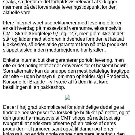
straks, så derfor er det forholdsvis relevant at vi kigger
nærmere på det forventede leveringstidspunkt for den
aktuelle vare.
Flere internet varehuse reklamerer med levering efter en
enkelt hverdag på massevis af varenumre, eksempelvis
CMT Skrue t/ kugleleje 9,5 og 12,7, men glem ikke at det
står og falder med at ordren indsendes forinden et fastsat
klokkeslæt, således at de garanteret kan nå at få produktet
skippet afsted inden medarbejderne har fyraften.
Enkelte internet butikker garanterer portofri levering, men
ofte er det betinget af at der erhverves for et bestemt beløb.
Som alternativ kan du snuppe den mest betalelige fragttype,
der ofte – uden hensyn til om man opholder sig i Fredericia,
Korsør eller Brande – vil være at få dem til at køre
bestillingen til en pakkeshop.
Det er i høj grad ukompliceret for almindelige dødelige at
finde de bedste priser fra forskellige butikker på nettet, og af
den grund har massevis af CMT shops på nettet set sig
tvunget til at nedskære priserne på en række af deres
produkter – til juniorer, samt også til damer og herrer –
kolossalt, og endda nogle gange garantere levering uden