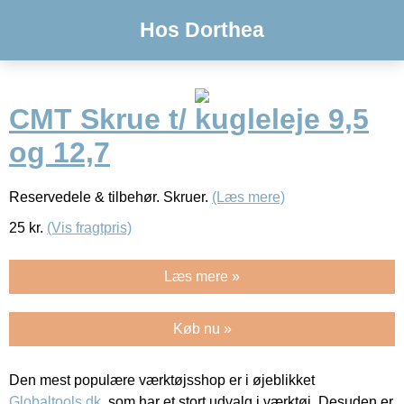
Hos Dorthea
CMT Skrue t/ kugleleje 9,5
og 12,7
Reservedele & tilbehør. Skruer.
(Læs mere)
25
kr.
(Vis fragtpris)
Læs mere »
Køb nu »
Den mest populære værktøjsshop er i øjeblikket
Globaltools.dk
, som har et stort udvalg i værktøj. Desuden er