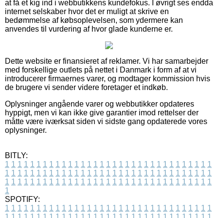
at få et kig ind i webbutikkens kundefokus. I øvrigt ses endda
internet selskaber hvor det er muligt at skrive en
bedømmelse af købsoplevelsen, som ydermere kan
anvendes til vurdering af hvor glade kunderne er.
Dette website er finansieret af reklamer. Vi har samarbejder
med forskellige outlets på nettet i Danmark i form af at vi
introducerer firmaernes varer, og modtager kommission hvis
de brugere vi sender videre foretager et indkøb.
Oplysninger angående varer og webbutikker opdateres
hyppigt, men vi kan ikke give garantier imod rettelser der
måtte være iværksat siden vi sidste gang opdaterede vores
oplysninger.
BITLY:
1
1
1
1
1
1
1
1
1
1
1
1
1
1
1
1
1
1
1
1
1
1
1
1
1
1
1
1
1
1
1
1
1
1
1
1
1
1
1
1
1
1
1
1
1
1
1
1
1
1
1
1
1
1
1
1
1
1
1
1
1
1
1
1
1
1
1
1
1
1
1
1
1
1
1
1
1
1
1
1
1
1
1
1
1
1
1
1
1
1
1
1
1
1
1
1
1
1
1
1
SPOTIFY:
1
1
1
1
1
1
1
1
1
1
1
1
1
1
1
1
1
1
1
1
1
1
1
1
1
1
1
1
1
1
1
1
1
1
1
1
1
1
1
1
1
1
1
1
1
1
1
1
1
1
1
1
1
1
1
1
1
1
1
1
1
1
1
1
1
1