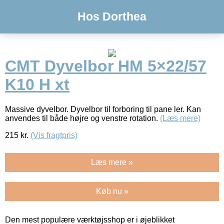
Hos Dorthea
CMT Dyvelbor HM 5×22/57
K10 H xt
Massive dyvelbor. Dyvelbor til forboring til pane ler. Kan
anvendes til både højre og venstre rotation.
(Læs mere)
215
kr.
(Vis fragtpris)
Læs mere »
Køb nu »
Den mest populære værktøjsshop er i øjeblikket