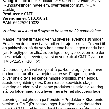
Kategori:
Forside > Produkter > Skærende værktøj > CMT
(Rundsavklinger, høvlejern, overfræserbor m.m.) > CMT
værktøj.
Producent:
CMT
Varenummer:
310.050.21
EAN:
664252010028
Vurderet til
4.4
ud af 5 stjerner baseret på
22
anmeldelser
Mange internet firmaer giver nu diverse leveringsløsninger.
En af dem der er mest anvendt er for øjeblikket at få sendt til
en pakkeshop, så du selv kan hente bestillingen når du har
lyst. Fragttypen er altså super ligetil, og typisk ydermere den
mest betalelige leveringsversion ved køb af CMT Dyvelbor
HM 5×22/57 K10 H xt.
Du burde lige så vel vælge at få pakken bragt hjem til hvor
du bor eller ud til dit arbejdes adresse. Fragtmuligheden
bliver uheldigvis en kende mindre prisbillig, men endda
særdeles gnidningsløs. Den mest prisbevidste slags
levering er uden tvivl at hente produkterne selv, hvilket dog
står og falder med at du lever nær internet shoppens lager.
Leveringshastigheden på Forside > Produkter > Skærende
værktøj > CMT (Rundsavklinger, høvlejern, overfræserbor
m.m.) > CMT værktøj. er yderst bestemmende såfremt du