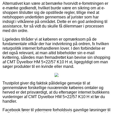
Alternativet kan være at bemærke hvorvidt e-forretningen er
e-mærke godkendt, hvilket burde være en sikring om at e-
shoppen tilslutter sig de opstillede regler, tillige med at
netshoppen undertiden gennemses af jurister som har
indsigt i vilkårene på området. Dette er en god anledning til
assistance, for så vidt du skulle få dilemmaer i processen
med din ordre.
Ligeledes tilråder vi at køberen er opmærksom på de
fundamentale vilkår der har indvirkning på ordren, fx hvilken
returpolitik internet forhandleren lover. I den forbindelse er
det også relevant, at man altid bibeholder sin e-mail
kvittering, således man fremadrettet kan bevise sin shopping
af CMT Dyvelbor HM 5×22/57 K10 H xt, ligegyldigt om man
søger produkter til en kvinde eller mand.
Trustpilot giver dig faktisk pålidelige genveje til at
gennemstøve forskellige nuværende køberes omtaler og
herved er det prisværdigt, at du eftersøger internet butikkens
vurderinger af CMT Dyvelbor HM 5×22/57 K10 H xt før du
handler.
Facebook fører til ydermere forholdsvis gavnlige løsninger til