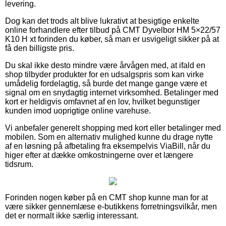
levering.
Dog kan det trods alt blive lukrativt at besigtige enkelte
online forhandlere efter tilbud på CMT Dyvelbor HM 5×22/57
K10 H xt forinden du køber, så man er usvigeligt sikker på at
få den billigste pris.
Du skal ikke desto mindre være årvågen med, at ifald en
shop tilbyder produkter for en udsalgspris som kan virke
umådelig fordelagtig, så burde det mange gange være et
signal om en snydagtig internet virksomhed. Betalinger med
kort er heldigvis omfavnet af en lov, hvilket begunstiger
kunden imod uoprigtige online varehuse.
Vi anbefaler generelt shopping med kort eller betalinger med
mobilen. Som en alternativ mulighed kunne du drage nytte
af en løsning på afbetaling fra eksempelvis ViaBill, når du
higer efter at dække omkostningerne over et længere
tidsrum.
Forinden nogen køber på en CMT shop kunne man for at
være sikker gennemlæse e-butikkens forretningsvilkår, men
det er normalt ikke særlig interessant.