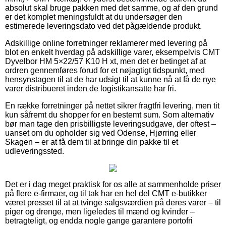
absolut skal bruge pakken med det samme, og af den grund
er det komplet meningsfuldt at du undersøger den
estimerede leveringsdato ved det pågældende produkt.
Adskillige online forretninger reklamerer med levering på
blot en enkelt hverdag på adskillige varer, eksempelvis CMT
Dyvelbor HM 5×22/57 K10 H xt, men det er betinget af at
ordren gennemføres forud for et nøjagtigt tidspunkt, med
hensynstagen til at de har udsigt til at kunne nå at få de nye
varer distribueret inden de logistikansatte har fri.
En række forretninger på nettet sikrer fragtfri levering, men tit
kun såfremt du shopper for en bestemt sum. Som alternativ
bør man tage den prisbilligste leveringsudgave, der oftest –
uanset om du opholder sig ved Odense, Hjørring eller
Skagen – er at få dem til at bringe din pakke til et
udleveringssted.
Det er i dag meget praktisk for os alle at sammenholde priser
på flere e-firmaer, og til tak har en hel del CMT e-butikker
været presset til at at tvinge salgsværdien på deres varer – til
piger og drenge, men ligeledes til mænd og kvinder –
betragteligt, og endda nogle gange garantere portofri