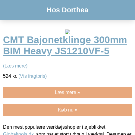
Hos Dorthea
CMT Bajonetklinge 300mm
BIM Heavy JS1210VF-5
(Læs mere)
524
kr.
(Vis fragtpris)
Læs mere »
Køb nu »
Den mest populære værktøjsshop er i øjeblikket
Globaltools.dk
, som har et stort udvalg i værktøj. Desuden er