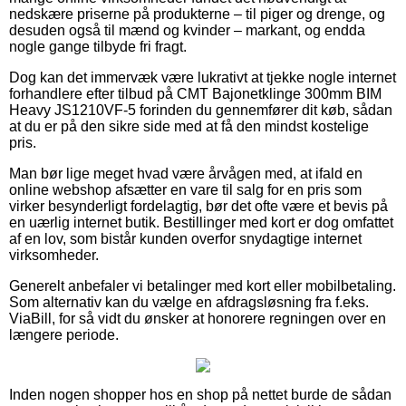
nedskære priserne på produkterne – til piger og drenge, og
desuden også til mænd og kvinder – markant, og endda
nogle gange tilbyde fri fragt.
Dog kan det immervæk være lukrativt at tjekke nogle internet
forhandlere efter tilbud på CMT Bajonetklinge 300mm BIM
Heavy JS1210VF-5 forinden du gennemfører dit køb, sådan
at du er på den sikre side med at få den mindst kostelige
pris.
Man bør lige meget hvad være årvågen med, at ifald en
online webshop afsætter en vare til salg for en pris som
virker besynderligt fordelagtig, bør det ofte være et bevis på
en uærlig internet butik. Bestillinger med kort er dog omfattet
af en lov, som bistår kunden overfor snydagtige internet
virksomheder.
Generelt anbefaler vi betalinger med kort eller mobilbetaling.
Som alternativ kan du vælge en afdragsløsning fra f.eks.
ViaBill, for så vidt du ønsker at honorere regningen over en
længere periode.
Inden nogen shopper hos en shop på nettet burde de sådan