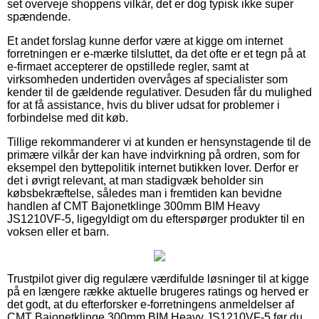
set overveje shoppens vilkår, det er dog typisk ikke super
spændende.
Et andet forslag kunne derfor være at kigge om internet
forretningen er e-mærke tilsluttet, da det ofte er et tegn på at
e-firmaet accepterer de opstillede regler, samt at
virksomheden undertiden overvåges af specialister som
kender til de gældende regulativer. Desuden får du mulighed
for at få assistance, hvis du bliver udsat for problemer i
forbindelse med dit køb.
Tillige rekommanderer vi at kunden er hensynstagende til de
primære vilkår der kan have indvirkning på ordren, som for
eksempel den byttepolitik internet butikken lover. Derfor er
det i øvrigt relevant, at man stadigvæk beholder sin
købsbekræftelse, således man i fremtiden kan bevidne
handlen af CMT Bajonetklinge 300mm BIM Heavy
JS1210VF-5, ligegyldigt om du efterspørger produkter til en
voksen eller et barn.
Trustpilot giver dig regulære værdifulde løsninger til at kigge
på en længere række aktuelle brugeres ratings og herved er
det godt, at du efterforsker e-forretningens anmeldelser af
CMT Bajonetklinge 300mm BIM Heavy JS1210VF-5 før du