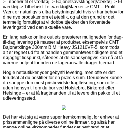
> Tilbehør til el-værktøj -> Bajonetsavsklinger|Værktøj -> El-
værktøj -> Tilbehør til el-værktøj|Mærker -> CMT – Profil
Værk er naturligvis ultra betydningsfuld hvis vi har behov for
dine nye produkter om et øjeblik, og af den grund er det
temmelig fornuftigt at vi dobbelttjekker den forventede
leveringstid ved den aktuelle vare.
En lang række online outlets præsterer muligheden for dag-
til-dag levering på masser af produkter, eksempelvis CMT
Bajonetklinge 300mm BIM Heavy JS1210VF-5, som trods
alt er regnet ud fra at handlen gemmenføres tidligere end et
nøjagtigt tidspunkt, således at de sandsynligvis kan nå at få
varerne betjent forinden de lageransatte drager hjemad.
Nogle netbutikker yder gebyrfri levering, men ofte er det
forudsat at du bestiller for en præcis sum. Derudover kunne
du snuppe den mest prisbevidste fragtløsning, som ofte –
uden hensyn til om du bor ved Holstebro, Birkerød eller
Helsinge – er at få fragtmanden til at levere din pakke til et
udleveringssted.
Det har vist sig at være super fremkommeligt for enhver at
prissammenligne på diverse online firmaer, og altså har
mange online virksomheder fundet det nødvendigt at