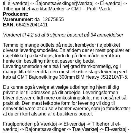
til el-værktøj -> Bajonetsavsklinger|Værktøj -> El-værktøj ->
Tilbehør til el-værktøj|Mærker -> CMT – Profil Værk
Producent:
Varenummer:
da_12675855
EAN:
664252041411
Vurderet til
4.2
ud af 5 stjerner baseret på
34
anmeldelser
Temmelig mange outlets på nettet frembyder i øjeblikket
diverse leveringsmodeller. En af dem der er mest populær er
i øjeblikket pakkeshops, fordi du på den måde nemt kan
hente din bestilling når det passer dig bedst.
Leveringsmetoden er altså i høj grad fremkommelig, og i
mange tilfælde endda den mest letkøbte slags levering ved
køb af CMT Bajonetklinge 300mm BIM Heavy JS1210VF-5.
Du kunne også vælge at vælge udbringning hjem til dig
privat eller til adressen på dit arbejde. Leveringsformen
bliver desværre lidt mere omkostningsfuld, men også ret så
praktisk. Den mest letkøbte form for levering vil dog til
enhver tid være at du selv henter varerne, som jo forudsætter
at du er i kort afstand af e-butikkens bopæl.
Fragtperioden på Værktøj -> El-værktøj -> Tilbehør til el-
værktøj -> Bajonetsavsklinger -> Træ|Værktøj -> El-værktøj -