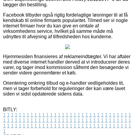
lægger din bestilling.
Facebook tilbyder også rigtig fordelagtige løsninger til at få
kendskab til online firmaets popularitet. Tilmed ser vi nogle
internet firmaer hvor du kan give en omtale af
virksomhedens service, hvilket på samme måde må
udnyttes til afvejning af tilfredsheden hos kunderne.
Hjemmesiden finansieres af reklameindtægter. Vi har aftaler
med diverse internet handler derved at vi introducerer deres
varer, og tager imod kommission såfremt den besøgende vi
sender videre gennemfører et køb.
Orientering omkring tilbud og e-handler vedligeholdes tit,
men vi tager forbehold for reguleringer der kan være lavet
siden vi sidst opdaterede sidens data.
BITLY:
1
1
1
1
1
1
1
1
1
1
1
1
1
1
1
1
1
1
1
1
1
1
1
1
1
1
1
1
1
1
1
1
1
1
1
1
1
1
1
1
1
1
1
1
1
1
1
1
1
1
1
1
1
1
1
1
1
1
1
1
1
1
1
1
1
1
1
1
1
1
1
1
1
1
1
1
1
1
1
1
1
1
1
1
1
1
1
1
1
1
1
1
1
1
1
1
1
1
1
1