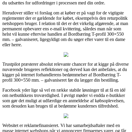
du udsættes for udfordringer i processen med din ordre.
Herudover stiller vi forslag om at køber er på vagt for de vigtigste
reglementer der er gældende for købet, eksempelvis den returpolitik
netshoppen bruger. I relation til det er det virkelig afgørende, at man
permanent opbevarer ens e-mail kvittering, således man når som
helst vil kunne eftervise handlen af Bordbæring T-profil 300×550
mm. – galvaniseret, ligegyldigt om du søger efter varer til en dame
eller herre.
Trustpilot præsterer absolut relevante chancer for at kigge på diverse
nuværende brugeres reflektioner og derved kan det anbefales, at du
kigger på internet forhandlerens bedømmelser af Bordbæring T-
profil 300×550 mm. – galvaniseret før du lægger din bestilling.
Facebook yder lige så vel en række stabile løsninger til at få en idé
om netbutikkens troværdighed. I øvrigt møder vi endda e-butikker
som gør det muligt at udfærdige en anmeldelse af købsoplevelsen,
som desuden kan bruges til at bedømme kundernes tilfredshed.
Websitet er reklamefinansieret. Vi har samarbejdsaftaler med en
masse internet webshops når vi annoncerer firmaernes varer, og får