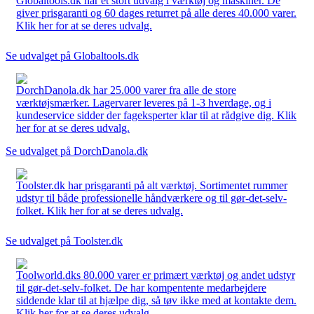
Globaltools.dk har et stort udvalg i værktøj og maskiner. De
giver prisgaranti og 60 dages returret på alle deres 40.000 varer.
Klik her for at se deres udvalg.
Se udvalget på Globaltools.dk
DorchDanola.dk har 25.000 varer fra alle de store
værktøjsmærker. Lagervarer leveres på 1-3 hverdage, og i
kundeservice sidder der fageksperter klar til at rådgive dig. Klik
her for at se deres udvalg.
Se udvalget på DorchDanola.dk
Toolster.dk har prisgaranti på alt værktøj. Sortimentet rummer
udstyr til både professionelle håndværkere og til gør-det-selv-
folket. Klik her for at se deres udvalg.
Se udvalget på Toolster.dk
Toolworld.dks 80.000 varer er primært værktøj og andet udstyr
til gør-det-selv-folket. De har kompentente medarbejdere
siddende klar til at hjælpe dig, så tøv ikke med at kontakte dem.
Klik her for at se deres udvalg.