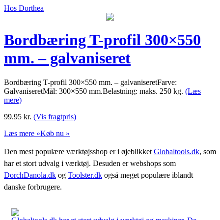
Hos Dorthea
Bordbæring T-profil 300×550
mm. – galvaniseret
Bordbæring T-profil 300×550 mm. – galvaniseretFarve:
GalvaniseretMål: 300×550 mm.Belastning: maks. 250 kg.
(Læs
mere)
99.95
kr.
(Vis fragtpris)
Læs mere »
Køb nu »
Den mest populære værktøjsshop er i øjeblikket
Globaltools.dk
, som
har et stort udvalg i værktøj. Desuden er webshops som
DorchDanola.dk
og
Toolster.dk
også meget populære iblandt
danske forbrugere.