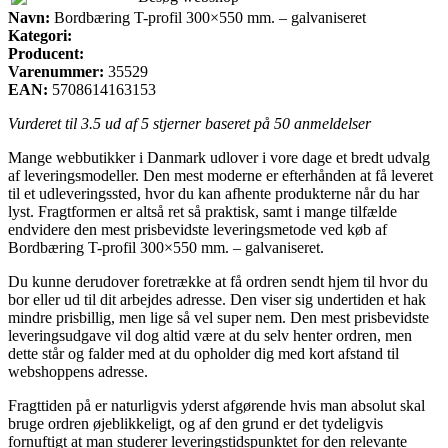
Navn:
Bordbæring T-profil 300×550 mm. – galvaniseret
Kategori:
Producent:
Varenummer:
35529
EAN:
5708614163153
Vurderet til
3.5
ud af 5 stjerner baseret på
50
anmeldelser
Mange webbutikker i Danmark udlover i vore dage et bredt udvalg
af leveringsmodeller. Den mest moderne er efterhånden at få leveret
til et udleveringssted, hvor du kan afhente produkterne når du har
lyst. Fragtformen er altså ret så praktisk, samt i mange tilfælde
endvidere den mest prisbevidste leveringsmetode ved køb af
Bordbæring T-profil 300×550 mm. – galvaniseret.
Du kunne derudover foretrække at få ordren sendt hjem til hvor du
bor eller ud til dit arbejdes adresse. Den viser sig undertiden et hak
mindre prisbillig, men lige så vel super nem. Den mest prisbevidste
leveringsudgave vil dog altid være at du selv henter ordren, men
dette står og falder med at du opholder dig med kort afstand til
webshoppens adresse.
Fragttiden på er naturligvis yderst afgørende hvis man absolut skal
bruge ordren øjeblikkeligt, og af den grund er det tydeligvis
fornuftigt at man studerer leveringstidspunktet for den relevante