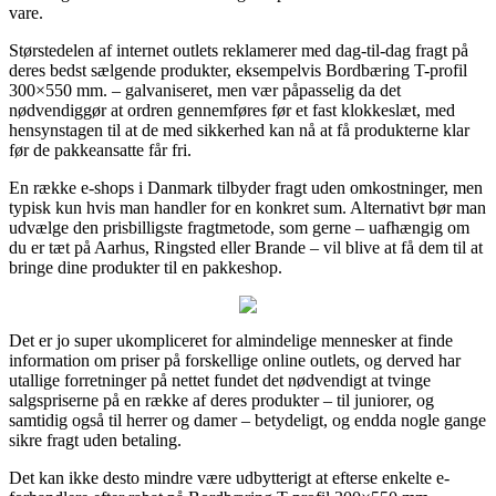
vare.
Størstedelen af internet outlets reklamerer med dag-til-dag fragt på
deres bedst sælgende produkter, eksempelvis Bordbæring T-profil
300×550 mm. – galvaniseret, men vær påpasselig da det
nødvendiggør at ordren gennemføres før et fast klokkeslæt, med
hensynstagen til at de med sikkerhed kan nå at få produkterne klar
før de pakkeansatte får fri.
En række e-shops i Danmark tilbyder fragt uden omkostninger, men
typisk kun hvis man handler for en konkret sum. Alternativt bør man
udvælge den prisbilligste fragtmetode, som gerne – uafhængig om
du er tæt på Aarhus, Ringsted eller Brande – vil blive at få dem til at
bringe dine produkter til en pakkeshop.
Det er jo super ukompliceret for almindelige mennesker at finde
information om priser på forskellige online outlets, og derved har
utallige forretninger på nettet fundet det nødvendigt at tvinge
salgspriserne på en række af deres produkter – til juniorer, og
samtidig også til herrer og damer – betydeligt, og endda nogle gange
sikre fragt uden betaling.
Det kan ikke desto mindre være udbytterigt at efterse enkelte e-