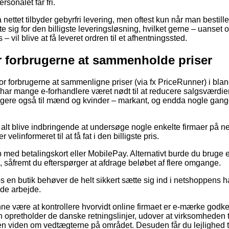
rsonalet får fri.
nettet tilbyder gebyrfri levering, men oftest kun når man bestille
sig for den billigste leveringsløsning, hvilket gerne – uanset 
 vil blive at få leveret ordren til et afhentningssted.
or forbrugerne at sammenholde priser
for forbrugerne at sammenligne priser (via fx PriceRunner) i bland
har mange e-forhandlere været nødt til at reducere salgsværdien
igere også til mænd og kvinder – markant, og endda nogle gang
 alt blive indbringende at undersøge nogle enkelte firmaer på nett
 velinformeret til at få fat i den billigste pris.
b med betalingskort eller MobilePay. Alternativt burde du bruge 
, såfremt du efterspørger at afdrage beløbet af flere omgange.
os en butik behøver de helt sikkert sætte sig ind i netshoppens h
nde arbejde.
 være at kontrollere hvorvidt online firmaet er e-mærke godken
n opretholder de danske retningslinjer, udover at virksomheden t
n viden om vedtægterne på området. Desuden får du lejlighed til 