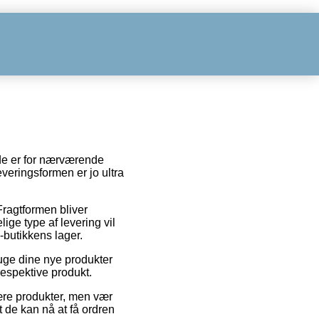
ede er for nærværende
everingsformen er jo ultra
 Fragtformen bliver
ge type af levering vil
-butikkens lager.
ruge dine nye produkter
respektive produkt.
mære produkter, men vær
t de kan nå at få ordren