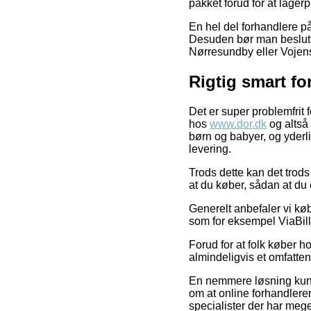
pakket forud for at lagerpe
En hel del forhandlere på 
Desuden bør man beslutte 
Nørresundby eller Vojens –
Rigtig smart f
Det er super problemfrit 
hos
www.dor.dk
og altså 
børn og babyer, og yderl
levering.
Trods dette kan det trods
at du køber, sådan at du er
Generelt anbefaler vi kø
som for eksempel ViaBill
Forud for at folk køber h
almindeligvis et omfatte
En nemmere løsning kunne
om at online forhandlere
specialister der har mege