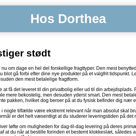
Hos Dorthea
tiger stødt
 nu om dage en hel del forskellige fragttyper. Den mest benytt
blot gå forbi efter dine nye produkter på et valgfrit tidspunkt. L
esuden den mest betalelige fragtform.
t få det leveret til din privatbolig eller ud til din arbejdsplads.
ule mere bekostelig, men desuden yderst smart. Den mest betaleli
nte pakken, hvilket dog beroer på at du fysisk befinder dig nær e
 i nogle tilfælde være ekstremt relevant når man absolut skal b
ål er det helt væsentligt at du studerer leveringstiden på det 
giver løfte om muligheden for dag-til-dag levering på deres pri
f at du når at bestille forinden et bestemt klokkeslæt, således a