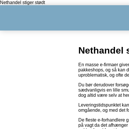
Nethandel stiger stødt
Nethandel s
En masse e-firmaer giver
pakkeshops, og så kan du 
uproblematisk, og ofte d
Du bør derudover forsøge a
sædvanligvis en lille sm
dog altid være selv at he
Leveringstidspunktet kan
omgående, og med det form
De fleste e-forhandlere 
på vagt da det afhænger a