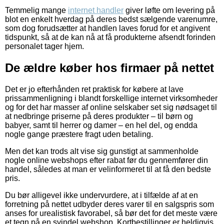
Temmelig mange
internet handler
giver løfte om levering på
blot en enkelt hverdag på deres bedst sælgende varenumre,
som dog forudsætter at handlen laves forud for et angivent
tidspunkt, så at de kan nå at få produkterne afsendt forinden
personalet tager hjem.
De ældre køber hos firmaer på nettet
Det er jo efterhånden ret praktisk for købere at lave
prissammenligning i blandt forskellige internet virksomheder
og for det har masser af online selskaber set sig nødsaget til
at nedbringe priserne på deres produkter – til børn og
babyer, samt til herrer og damer – en hel del, og endda
nogle gange præstere fragt uden betaling.
Men det kan trods alt vise sig gunstigt at sammenholde
nogle online webshops efter rabat før du gennemfører din
handel, således at man er velinformeret til at få den bedste
pris.
Du bør alligevel ikke undervurdere, at i tilfælde af at en
forretning på nettet udbyder deres varer til en salgspris som
anses for urealistisk favorabel, så bør det for det meste være
et tegn på en svindel webshop. Kortbestillinger er heldigvis