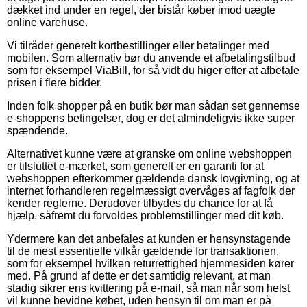
dækket ind under en regel, der bistår køber imod uægte
online varehuse.
Vi tilråder generelt kortbestillinger eller betalinger med
mobilen. Som alternativ bør du anvende et afbetalingstilbud
som for eksempel ViaBill, for så vidt du higer efter at afbetale
prisen i flere bidder.
Inden folk shopper på en butik bør man sådan set gennemse
e-shoppens betingelser, dog er det almindeligvis ikke super
spændende.
Alternativet kunne være at granske om online webshoppen
er tilsluttet e-mærket, som generelt er en garanti for at
webshoppen efterkommer gældende dansk lovgivning, og at
internet forhandleren regelmæssigt overvåges af fagfolk der
kender reglerne. Derudover tilbydes du chance for at få
hjælp, såfremt du forvoldes problemstillinger med dit køb.
Ydermere kan det anbefales at kunden er hensynstagende
til de mest essentielle vilkår gældende for transaktionen,
som for eksempel hvilken returrettighed hjemmesiden kører
med. På grund af dette er det samtidig relevant, at man
stadig sikrer ens kvittering på e-mail, så man når som helst
vil kunne bevidne købet, uden hensyn til om man er på