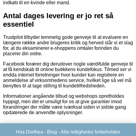
indkøb til en kvinde eller mand.
Antal dages levering er jo ret så
essentiel
Trustpilot tilbyder temmelig gode genveje til at evaluere en
længere række andre brugeres kritik og herved slår vi et slag
for, at du eksaminerer e-shoppens omtaler forinden du
placerer din ordre.
Facebook forærer dig derudover nogle værdifulde genveje til
at få kendskab til online butikkens kundefokus. Tilmed ser vi
endda internet forretninger hvor kunder kan registrere en
anmeldelse af virksomhedens service, hvilket lige så vel må
benyttes til at tage stilling til kundetilfredsheden.
Informationer angående tilbud og webshops opretholdes
hyppigt, men det er umuligt for os at give garantier imod
forandringer der måtte være iværksat siden vi sidste gang
opdaterede de anvendte oplysninger.
Hos Dorthea -
Blog
- Alle rettigheder forbeholdes