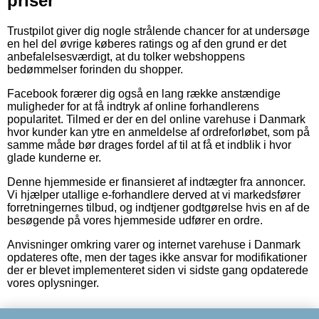
priser
Trustpilot giver dig nogle strålende chancer for at undersøge
en hel del øvrige køberes ratings og af den grund er det
anbefalelsesværdigt, at du tolker webshoppens
bedømmelser forinden du shopper.
Facebook forærer dig også en lang række anstændige
muligheder for at få indtryk af online forhandlerens
popularitet. Tilmed er der en del online varehuse i Danmark
hvor kunder kan ytre en anmeldelse af ordreforløbet, som på
samme måde bør drages fordel af til at få et indblik i hvor
glade kunderne er.
Denne hjemmeside er finansieret af indtægter fra annoncer.
Vi hjælper utallige e-forhandlere derved at vi markedsfører
forretningernes tilbud, og indtjener godtgørelse hvis en af de
besøgende på vores hjemmeside udfører en ordre.
Anvisninger omkring varer og internet varehuse i Danmark
opdateres ofte, men der tages ikke ansvar for modifikationer
der er blevet implementeret siden vi sidste gang opdaterede
vores oplysninger.