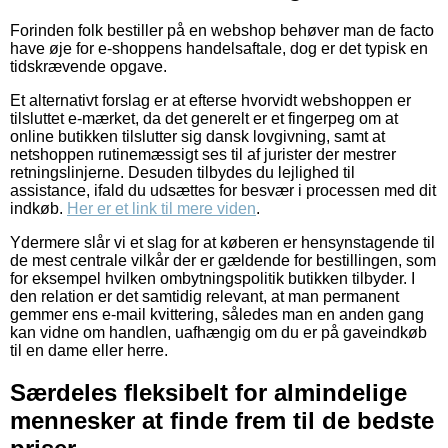
Forinden folk bestiller på en webshop behøver man de facto
have øje for e-shoppens handelsaftale, dog er det typisk en
tidskrævende opgave.
Et alternativt forslag er at efterse hvorvidt webshoppen er
tilsluttet e-mærket, da det generelt er et fingerpeg om at
online butikken tilslutter sig dansk lovgivning, samt at
netshoppen rutinemæssigt ses til af jurister der mestrer
retningslinjerne. Desuden tilbydes du lejlighed til
assistance, ifald du udsættes for besvær i processen med dit
indkøb.
Her er et link til mere viden
.
Ydermere slår vi et slag for at køberen er hensynstagende til
de mest centrale vilkår der er gældende for bestillingen, som
for eksempel hvilken ombytningspolitik butikken tilbyder. I
den relation er det samtidig relevant, at man permanent
gemmer ens e-mail kvittering, således man en anden gang
kan vidne om handlen, uafhængig om du er på gaveindkøb
til en dame eller herre.
Særdeles fleksibelt for almindelige
mennesker at finde frem til de bedste