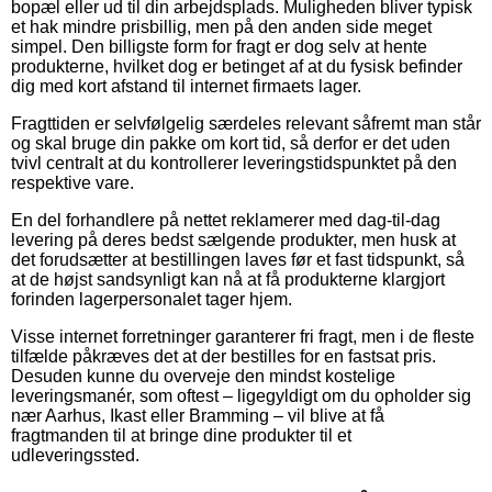
bopæl eller ud til din arbejdsplads. Muligheden bliver typisk
et hak mindre prisbillig, men på den anden side meget
simpel. Den billigste form for fragt er dog selv at hente
produkterne, hvilket dog er betinget af at du fysisk befinder
dig med kort afstand til internet firmaets lager.
Fragttiden er selvfølgelig særdeles relevant såfremt man står
og skal bruge din pakke om kort tid, så derfor er det uden
tvivl centralt at du kontrollerer leveringstidspunktet på den
respektive vare.
En del forhandlere på nettet reklamerer med dag-til-dag
levering på deres bedst sælgende produkter, men husk at
det forudsætter at bestillingen laves før et fast tidspunkt, så
at de højst sandsynligt kan nå at få produkterne klargjort
forinden lagerpersonalet tager hjem.
Visse internet forretninger garanterer fri fragt, men i de fleste
tilfælde påkræves det at der bestilles for en fastsat pris.
Desuden kunne du overveje den mindst kostelige
leveringsmanér, som oftest – ligegyldigt om du opholder sig
nær Aarhus, Ikast eller Bramming – vil blive at få
fragtmanden til at bringe dine produkter til et
udleveringssted.