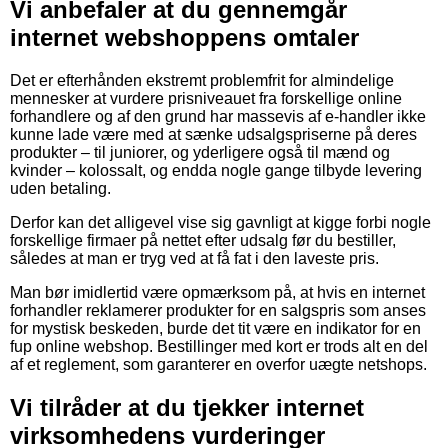
Vi anbefaler at du gennemgår
internet webshoppens omtaler
Det er efterhånden ekstremt problemfrit for almindelige
mennesker at vurdere prisniveauet fra forskellige online
forhandlere og af den grund har massevis af e-handler ikke
kunne lade være med at sænke udsalgspriserne på deres
produkter – til juniorer, og yderligere også til mænd og
kvinder – kolossalt, og endda nogle gange tilbyde levering
uden betaling.
Derfor kan det alligevel vise sig gavnligt at kigge forbi nogle
forskellige firmaer på nettet efter udsalg før du bestiller,
således at man er tryg ved at få fat i den laveste pris.
Man bør imidlertid være opmærksom på, at hvis en internet
forhandler reklamerer produkter for en salgspris som anses
for mystisk beskeden, burde det tit være en indikator for en
fup online webshop. Bestillinger med kort er trods alt en del
af et reglement, som garanterer en overfor uægte netshops.
Vi tilråder at du tjekker internet
virksomhedens vurderinger