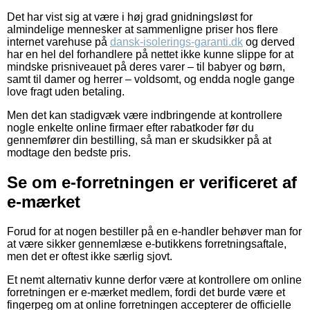
Det har vist sig at være i høj grad gnidningsløst for
almindelige mennesker at sammenligne priser hos flere
internet varehuse på
dansk-isolerings-garanti.dk
og derved
har en hel del forhandlere på nettet ikke kunne slippe for at
mindske prisniveauet på deres varer – til babyer og børn,
samt til damer og herrer – voldsomt, og endda nogle gange
love fragt uden betaling.
Men det kan stadigvæk være indbringende at kontrollere
nogle enkelte online firmaer efter rabatkoder før du
gennemfører din bestilling, så man er skudsikker på at
modtage den bedste pris.
Se om e-forretningen er verificeret af
e-mærket
Forud for at nogen bestiller på en e-handler behøver man for
at være sikker gennemlæse e-butikkens forretningsaftale,
men det er oftest ikke særlig sjovt.
Et nemt alternativ kunne derfor være at kontrollere om online
forretningen er e-mærket medlem, fordi det burde være et
fingerpeg om at online forretningen accepterer de officielle