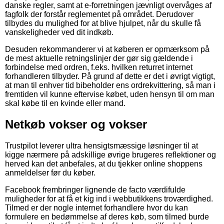
danske regler, samt at e-forretningen jævnligt overvåges af
fagfolk der forstår reglementet på området. Derudover
tilbydes du mulighed for at blive hjulpet, når du skulle få
vanskeligheder ved dit indkøb.
Desuden rekommanderer vi at køberen er opmærksom på
de mest aktuelle retningslinjer der gør sig gældende i
forbindelse med ordren, f.eks. hvilken returret internet
forhandleren tilbyder. På grund af dette er det i øvrigt vigtigt,
at man til enhver tid bibeholder ens ordrekvittering, så man i
fremtiden vil kunne eftervise købet, uden hensyn til om man
skal købe til en kvinde eller mand.
Netkøb vokser og vokser
Trustpilot leverer ultra hensigtsmæssige løsninger til at
kigge nærmere på adskillige øvrige brugeres reflektioner og
herved kan det anbefales, at du tjekker online shoppens
anmeldelser før du køber.
Facebook frembringer lignende de facto værdifulde
muligheder for at få et kig ind i webbutikkens troværdighed.
Tilmed er der nogle internet forhandlere hvor du kan
formulere en bedømmelse af deres køb, som tilmed burde