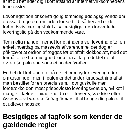
af at du befinder dig i kort afstand af internet virksomhedens
tilholdssted.
Leveringstiden er selvfølgelig temmelig udslagsgivende om
du skal bruge ordren inden for kort tid, så herved er det
forholdsvis meningsfuldt at vi besigtiger den forventede
leveringstid på den vedkommende vare.
Temmelig mange internet forretninger giver levering efter en
enkelt hverdag på massevis af varenumre, der dog er
påkrævet at ordren aflægges før et aftalt klokkeslæt, med det
formål at de har mulighed for at nå at få produktet ud af
døren før pakkepersonalet holder fyraften.
En hel del forhandlere på nettet frembyder levering uden
omkostninger, men i reglen er det under forudsætning af at
man bestiller for en præcis sum. I øvrigt skulle man
foretrække den mest prisbevidste leveringsversion, hvilket i
mange tilfælde – hvad end du er i Horsens, Værløse eller
Assens – vil være at få fragtfirmaet til at bringe din pakke til
et udleveringssted.
Besigtiges af fagfolk som kender de
gældende regler