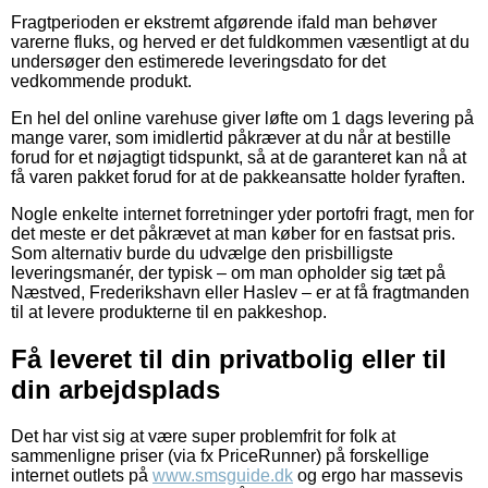
Fragtperioden er ekstremt afgørende ifald man behøver
varerne fluks, og herved er det fuldkommen væsentligt at du
undersøger den estimerede leveringsdato for det
vedkommende produkt.
En hel del online varehuse giver løfte om 1 dags levering på
mange varer, som imidlertid påkræver at du når at bestille
forud for et nøjagtigt tidspunkt, så at de garanteret kan nå at
få varen pakket forud for at de pakkeansatte holder fyraften.
Nogle enkelte internet forretninger yder portofri fragt, men for
det meste er det påkrævet at man køber for en fastsat pris.
Som alternativ burde du udvælge den prisbilligste
leveringsmanér, der typisk – om man opholder sig tæt på
Næstved, Frederikshavn eller Haslev – er at få fragtmanden
til at levere produkterne til en pakkeshop.
Få leveret til din privatbolig eller til
din arbejdsplads
Det har vist sig at være super problemfrit for folk at
sammenligne priser (via fx PriceRunner) på forskellige
internet outlets på
www.smsguide.dk
og ergo har massevis