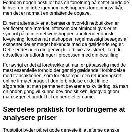
Forinden nogen bestiller hos en forretning på nettet burde de
til hver en tid løbe igennem netshoppens forretningsvilkår,
men det er normalt en omfattende opgave.
Et nemt alternativ er at bemærke hvorvidt netbutikken er
verificeret af e-mærket, eftersom det almindeligvis er et
sympol på at internet webshoppen anerkender dansk
lovgivning, foruden at netshoppen regelmæssigt besøges af
eksperter der er meget bekendte med de gældende regler.
Dette er desuden din genvej til at blive assisteret, ifald du
udsættes for udfordringer i processen med din bestilling.
For øvrigt er det at foretrække at man er påpasselig med de
mest essentielle forhold der gør sig gældende i forbindelse
med transaktionen, som for eksempel den returneringsret
online firmaet bruger. I den forbindelse er det tillige
afgørende, at man permanent bevarer ens kvittering, så man
en anden gang vil kunne bevidne sit køb, ligegyldigt om
man søger et produkt til en herre eller dame.
Særdeles praktisk for forbrugerne at
analysere priser
Trustpilot byder på ret gode genveje til at efterse ganske