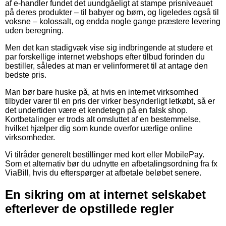
af e-handler fundet det uundgåeligt at stampe prisniveauet
på deres produkter – til babyer og børn, og ligeledes også til
voksne – kolossalt, og endda nogle gange præstere levering
uden beregning.
Men det kan stadigvæk vise sig indbringende at studere et
par forskellige internet webshops efter tilbud forinden du
bestiller, således at man er velinformeret til at antage den
bedste pris.
Man bør bare huske på, at hvis en internet virksomhed
tilbyder varer til en pris der virker besynderligt letkøbt, så er
det undertiden være et kendetegn på en falsk shop.
Kortbetalinger er trods alt omsluttet af en bestemmelse,
hvilket hjælper dig som kunde overfor uærlige online
virksomheder.
Vi tilråder generelt bestillinger med kort eller MobilePay.
Som et alternativ bør du udnytte en afbetalingsordning fra fx
ViaBill, hvis du efterspørger at afbetale beløbet senere.
En sikring om at internet selskabet
efterlever de opstillede regler