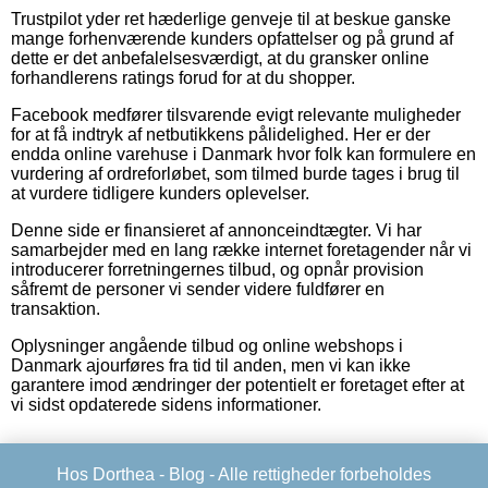
Trustpilot yder ret hæderlige genveje til at beskue ganske
mange forhenværende kunders opfattelser og på grund af
dette er det anbefalelsesværdigt, at du gransker online
forhandlerens ratings forud for at du shopper.
Facebook medfører tilsvarende evigt relevante muligheder
for at få indtryk af netbutikkens pålidelighed. Her er der
endda online varehuse i Danmark hvor folk kan formulere en
vurdering af ordreforløbet, som tilmed burde tages i brug til
at vurdere tidligere kunders oplevelser.
Denne side er finansieret af annonceindtægter. Vi har
samarbejder med en lang række internet foretagender når vi
introducerer forretningernes tilbud, og opnår provision
såfremt de personer vi sender videre fuldfører en
transaktion.
Oplysninger angående tilbud og online webshops i
Danmark ajourføres fra tid til anden, men vi kan ikke
garantere imod ændringer der potentielt er foretaget efter at
vi sidst opdaterede sidens informationer.
Hos Dorthea -
Blog
- Alle rettigheder forbeholdes