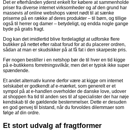
Det er efterhånden yderst enkelt for købere at sammenholde
priser fra diverse internet virksomheder og af den grund har
massevis af online webshops været nødt til at sænke
priserne på en række af deres produkter – til børn, og tillige
også til herrer og damer – betydeligt, og endda nogle gange
byde på gratis fragt.
Dog kan det imidlertid blive fordelagtigt at udforske flere
butikker på nettet efter rabat forud for at du placerer ordren,
sådan at man er skudsikker på at få fat i den skarpeste pris.
Før nogen bestiller i en netshop bør de til hver en tid kigge
på e-butikkens forretningsvilkår, men det er typisk ikke super
spændende.
Et andet alternativ kunne derfor være at kigge om internet
selskabet er godkendt af e-mærket, som generelt er et
sympol på at e-handlen overholder de danske love, udover
at shoppen fra tid til anden ses til af specialister der har nøje
kendskab til de gældende bestemmelser. Dette er desuden
en god genvej til bistand, når du forvoldes dilemmaer som
følge af din ordre.
Et stort udvalg af fragtformer