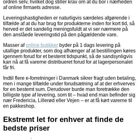
ordren selv, hvilket dog stiller krav om at du bor i nærheden
af online firmaets adresse.
Leveringshastigheden er naturligvis særdeles afgørende i
tilfælde af at du har brug for produkterne inden for kort tid, så
herved er det sandelig meningsfuldt at vi ser nærmere på
den anslåede leveringstid på den pågældende vare.
Masser af
online butikker
byder på 1 dags levering på
utallige produkter, som dog afhænger af at bestillingen køres
igennem forud for et bestemt tidspunkt, så de sandsynligvis
kan nå at få varerne distribueret forud for at lagerpersonalet
får fri.
Indtil flere e-forretninger i Danmark sikrer fragt uden betaling,
men i mange tilfælde under forudsætning af at der erhverves
for en bestemt sum. Derudover burde man foretrække den
billigste type af levering, som tit – hvad end man befinder sig
nær Fredericia, Lillerød eller Vejen – er at få kørt varerne til
en pakkeshop.
Ekstremt let for enhver at finde de
bedste priser