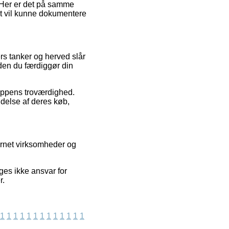
 Her er det på samme
t vil kunne dokumentere
ers tanker og herved slår
inden du færdiggør din
hoppens troværdighed.
ldelse af deres køb,
ernet virksomheder og
ges ikke ansvar for
r.
1
1
1
1
1
1
1
1
1
1
1
1
1