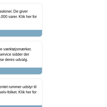
askiner. De giver
000 varer. Klik her for
ore værktøjsmærker.
ervice sidder der
t se deres udvalg.
entet rummer udstyr til
lv-folket. Klik her for