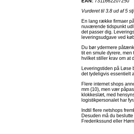
EAN:
7311662207250
Vurderet til
3.8
ud af 5 st
En lang række firmaer på
nuværende tidspunkt udlev
det passer dig. Levering
leveringsudgave ved køb
Du bør ydermere påtænke a
tit en smule dyrere, men t
hvilket stiller krav om a
Leveringstiden på Løse bi
det tydeligvis essentielt 
Flere internet shops ann
mm (10), men vær påpasse
klokkeslæt, med hensynsta
logistikpersonalet har fyr
Indtil flere netshops frem
Desuden må du beslutte s
Frederikssund eller Hørnin