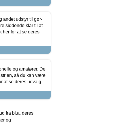
 andet udstyr til gør-
 siddende klar til at
 her for at se deres
ionelle og amatører. De
strien, så du kan være
or at se deres udvalg.
 fra bl.a. deres
mer og