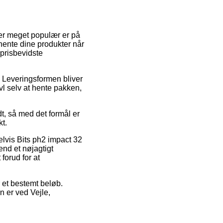
 er meget populær er på
 hente dine produkter når
 prisbevidste
e. Leveringsformen bliver
ivl selv at hente pakken,
t, så med det formål er
kt.
lvis Bits ph2 impact 32
nd et nøjagtigt
forud for at
r et bestemt beløb.
n er ved Vejle,