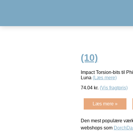
(10)
Impact Torsion-bits til Ph
Luna
(Læs mere)
74.04
kr.
(Vis fragtpris)
Læs mere »
Den mest populære værkt
webshops som
DorchDa