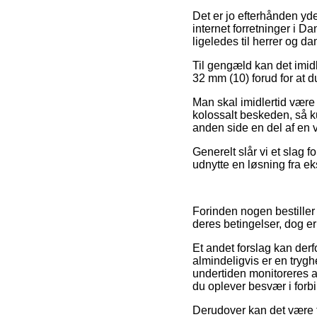
Det er jo efterhånden yde
internet forretninger i D
ligeledes til herrer og d
Til gengæld kan det imidle
32 mm (10) forud for at du
Man skal imidlertid være
kolossalt beskeden, så ku
anden side en del af en
Generelt slår vi et slag 
udnytte en løsning fra ek
Forinden nogen bestiller 
deres betingelser, dog e
Et andet forslag kan derf
almindeligvis er en tryg
undertiden monitoreres af
du oplever besvær i forb
Derudover kan det være ti