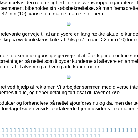
ksempelvis den returrettighed internet webshoppen garanterer.
permanent bibeholder sin købsbekræftelse, så man fremadrette
ct 32 mm (10), uanset om man er dame eller herre.
t relevante genveje til at analysere en lang række aktuelle kund
er et kig på webbutikkens kritik af Bits ph2 impact 32 mm (10) for
de fuldkommen gunstige genveje til at få et kig ind i online s
forretninger på nettet som tilbyder kunderne at aflevere en anme
fordel af til afvejning af hvor glade kunderne er.
eret ved hjælp af reklamer. Vi arbejder sammen med diverse int
nes tilbud, og tjener betaling forudsat du laver et køb.
odukter og forhandlere på nettet ajourføres nu og da, men der ta
t foretaget siden vi sidst opdaterede hjemmesidens informatione
1
1
1
1
1
1
1
1
1
1
1
1
1
1
1
1
1
1
1
1
1
1
1
1
1
1
1
1
1
1
1
1
1
1
1
1
1
1
1
1
1
1
1
1
1
1
1
1
1
1
1
1
1
1
1
1
1
1
1
1
1