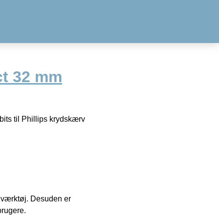
ct 32 mm
its til Phillips krydskærv
 i værktøj. Desuden er
brugere.