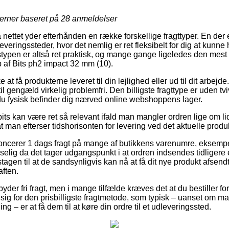
jerner baseret på
28
anmeldelser
 nettet yder efterhånden en række forskellige fragttyper. En der
eringssteder, hvor det nemlig er ret fleksibelt for dig at kunne
stypen er altså ret praktisk, og mange gange ligeledes den mest
 af Bits ph2 impact 32 mm (10).
t få produkterne leveret til din lejlighed eller ud til dit arbejd
il gengæld virkelig problemfri. Den billigste fragttype er uden tv
t du fysisk befinder dig nærved online webshoppens lager.
ts kan være ret så relevant ifald man mangler ordren lige om lid
at man efterser tidshorisonten for levering ved det aktuelle produ
oncerer 1 dags fragt på mange af butikkens varenumre, eksempe
lig da det tager udgangspunkt i at ordren indsendes tidligere e
gen til at de sandsynligvis kan nå at få dit nye produkt afsendt 
aften.
byder fri fragt, men i mange tilfælde kræves det at du bestiller fo
ig for den prisbilligste fragtmetode, som typisk – uanset om ma
g – er at få dem til at køre din ordre til et udleveringssted.