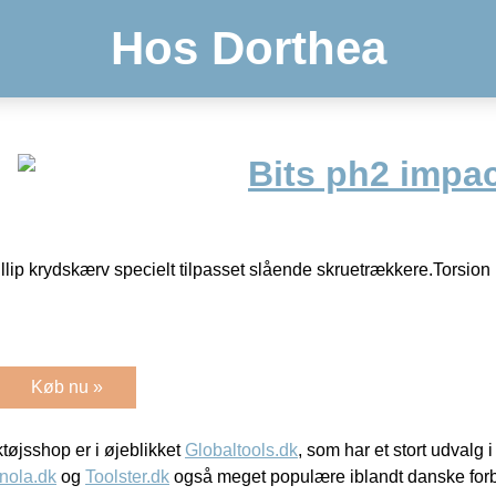
Hos Dorthea
Bits ph2 impa
illip krydskærv specielt tilpasset slående skruetrækkere.Torsion b
Køb nu »
øjsshop er i øjeblikket
Globaltools.dk
, som har et stort udvalg
nola.dk
og
Toolster.dk
også meget populære iblandt danske for