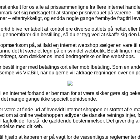
rst enkelt for os alle at prissammenligne fra flere internet handle
anmark set sig nødsaget til at stampe prisniveauet på varerne – t
amer – eftertrykkeligt, og endda nogle gange frembyde fragtfri lev
rtid blive rentabelt at kontrollere diverse outlets på nettet efter
 gennemfører din bestilling, så du er tryg ved at skaffe sig den l
 opmærksom på, at ifald en internet webshop sælger en vare til e
nne det tit være et tegn på en svindel webbutik. Bestillinger m
 vedtægt, som dækker os imod bedrageriske online webshops.
for bestillinger med betalingskort eller mobilbetaling. Som en an
sempelvis ViaBill, når du gerne vil afdrage regningen over en p
i en internet forhandler bør man for at være sikker gøre sig bek
r det mange gange ikke specielt ophidsende.
or være at finde ud af hvorvidt internet shoppen er støttet af e-m
hed om at online webshoppen adlyder de danske retningslinjer, 
 fagfolk der forstår de gældende bestemmelser. Det giver dig anl
indelse med dit køb.
l hjælp at køberen er på vagt for de væsentligste reglementer de