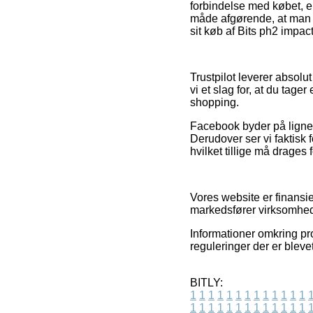
forbindelse med købet, e
måde afgørende, at man 
sit køb af Bits ph2 impa
Trustpilot leverer absolu
vi et slag for, at du tag
shopping.
Facebook byder på lignen
Derudover ser vi faktisk 
hvilket tillige må drages 
Vores website er finansi
markedsfører virksomheder
Informationer omkring pr
reguleringer der er bleve
BITLY:
1
1
1
1
1
1
1
1
1
1
1
1
1
1
1
1
1
1
1
1
1
1
1
1
1
1