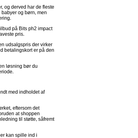
r, og derved har de fleste
il babyer og børn, men
ering.
 tilbud på Bits ph2 impact
aveste pris.
n udsalgspris der virker
ed betalingskort er på den
den løsning bør du
eriode.
endt med indholdet af
ærket, eftersom det
foruden at shoppen
edning til støtte, såfremt
r kan spille ind i