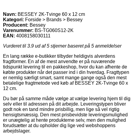
Navn:
BESSEY 2K-Tvinge 60 x 12 cm
Kategori:
Forside > Brands > Bessey
Producent:
Bessey
Varenummer:
BS-TG060S12-2K
EAN:
4008158030111
Vurderet til
3.9
ud af 5 stjerner baseret på
5
anmeldelser
En lang række e-butikker tilbyder heldigvis alverdens
fragtformer. En af de mest anvendte er på nuværende
tidspunkt levering til en pakkeshop, hvor du kan afhente de
købte produkter når det passer ind i din hverdag. Fragttypen
er nemlig særligt smart, samt mange gange også den mest
betalelige fragtmetode ved køb af BESSEY 2K-Tvinge 60 x
12 cm.
Du bør på samme måde vælge at vælge levering hjem til dig
selv eller til adressen på dit arbejde. Leveringstypen bliver
godt nok en tand mindre prisbillig, men lige så vel rigtig
hensigtsmæssig. Den mest prisbevidste leveringsmulighed
er unægtelig at hente produkterne selv, men den mulighed
forudsætter at du opholder dig lige ved webshoppens
arbejdslager.