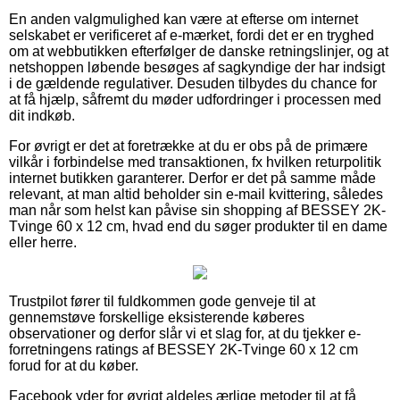
En anden valgmulighed kan være at efterse om internet
selskabet er verificeret af e-mærket, fordi det er en tryghed
om at webbutikken efterfølger de danske retningslinjer, og at
netshoppen løbende besøges af sagkyndige der har indsigt
i de gældende regulativer. Desuden tilbydes du chance for
at få hjælp, såfremt du møder udfordringer i processen med
dit indkøb.
For øvrigt er det at foretrække at du er obs på de primære
vilkår i forbindelse med transaktionen, fx hvilken returpolitik
internet butikken garanterer. Derfor er det på samme måde
relevant, at man altid beholder sin e-mail kvittering, således
man når som helst kan påvise sin shopping af BESSEY 2K-
Tvinge 60 x 12 cm, hvad end du søger produkter til en dame
eller herre.
Trustpilot fører til fuldkommen gode genveje til at
gennemstøve forskellige eksisterende køberes
observationer og derfor slår vi et slag for, at du tjekker e-
forretningens ratings af BESSEY 2K-Tvinge 60 x 12 cm
forud for at du køber.
Facebook yder for øvrigt aldeles ærlige metoder til at få