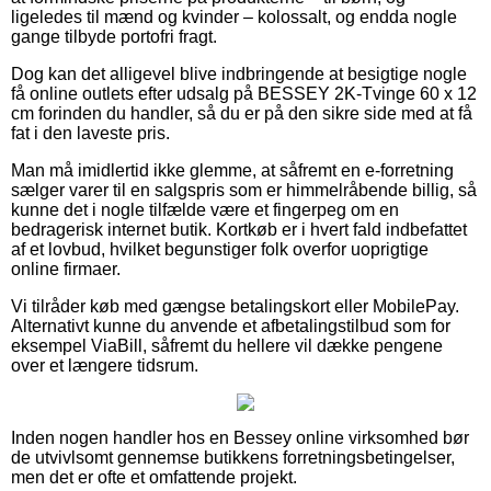
ligeledes til mænd og kvinder – kolossalt, og endda nogle
gange tilbyde portofri fragt.
Dog kan det alligevel blive indbringende at besigtige nogle
få online outlets efter udsalg på BESSEY 2K-Tvinge 60 x 12
cm forinden du handler, så du er på den sikre side med at få
fat i den laveste pris.
Man må imidlertid ikke glemme, at såfremt en e-forretning
sælger varer til en salgspris som er himmelråbende billig, så
kunne det i nogle tilfælde være et fingerpeg om en
bedragerisk internet butik. Kortkøb er i hvert fald indbefattet
af et lovbud, hvilket begunstiger folk overfor uoprigtige
online firmaer.
Vi tilråder køb med gængse betalingskort eller MobilePay.
Alternativt kunne du anvende et afbetalingstilbud som for
eksempel ViaBill, såfremt du hellere vil dække pengene
over et længere tidsrum.
Inden nogen handler hos en Bessey online virksomhed bør
de utvivlsomt gennemse butikkens forretningsbetingelser,
men det er ofte et omfattende projekt.