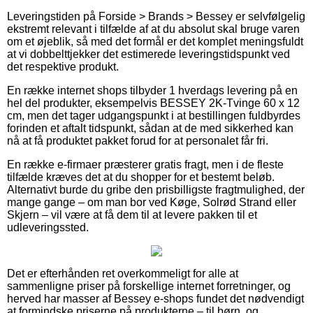
Leveringstiden på Forside > Brands > Bessey er selvfølgelig
ekstremt relevant i tilfælde af at du absolut skal bruge varen
om et øjeblik, så med det formål er det komplet meningsfuldt
at vi dobbelttjekker det estimerede leveringstidspunkt ved
det respektive produkt.
En række internet shops tilbyder 1 hverdags levering på en
hel del produkter, eksempelvis BESSEY 2K-Tvinge 60 x 12
cm, men det tager udgangspunkt i at bestillingen fuldbyrdes
forinden et aftalt tidspunkt, sådan at de med sikkerhed kan
nå at få produktet pakket forud for at personalet får fri.
En række e-firmaer præsterer gratis fragt, men i de fleste
tilfælde kræves det at du shopper for et bestemt beløb.
Alternativt burde du gribe den prisbilligste fragtmulighed, der
mange gange – om man bor ved Køge, Solrød Strand eller
Skjern – vil være at få dem til at levere pakken til et
udleveringssted.
Det er efterhånden ret overkommeligt for alle at
sammenligne priser på forskellige internet forretninger, og
herved har masser af Bessey e-shops fundet det nødvendigt
at formindske priserne på produkterne – til børn, og