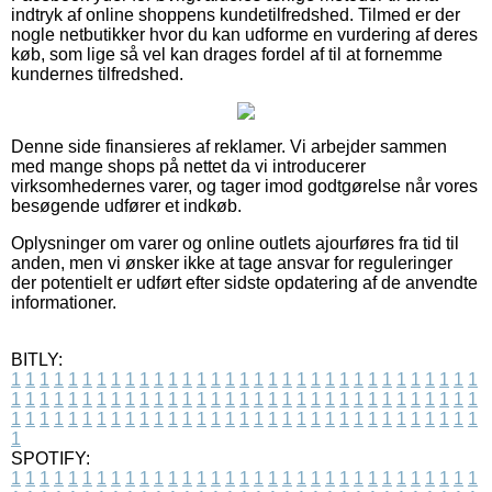
indtryk af online shoppens kundetilfredshed. Tilmed er der
nogle netbutikker hvor du kan udforme en vurdering af deres
køb, som lige så vel kan drages fordel af til at fornemme
kundernes tilfredshed.
Denne side finansieres af reklamer. Vi arbejder sammen
med mange shops på nettet da vi introducerer
virksomhedernes varer, og tager imod godtgørelse når vores
besøgende udfører et indkøb.
Oplysninger om varer og online outlets ajourføres fra tid til
anden, men vi ønsker ikke at tage ansvar for reguleringer
der potentielt er udført efter sidste opdatering af de anvendte
informationer.
BITLY:
1
1
1
1
1
1
1
1
1
1
1
1
1
1
1
1
1
1
1
1
1
1
1
1
1
1
1
1
1
1
1
1
1
1
1
1
1
1
1
1
1
1
1
1
1
1
1
1
1
1
1
1
1
1
1
1
1
1
1
1
1
1
1
1
1
1
1
1
1
1
1
1
1
1
1
1
1
1
1
1
1
1
1
1
1
1
1
1
1
1
1
1
1
1
1
1
1
1
1
1
SPOTIFY:
1
1
1
1
1
1
1
1
1
1
1
1
1
1
1
1
1
1
1
1
1
1
1
1
1
1
1
1
1
1
1
1
1