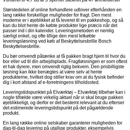
Størstedelen af online forhandlere udlover efterhånden en
lang række forskellige muligheder for fragt. Den mest
moderne er i øjeblikket at få leveret til en pakkeshop, og så
kan du blot hente de købte produkter lige præcis når det
passer ind i din kalender. Leveringsmetoden er nemlig
særligt enkel, og ofte tillige den mest letkøbte
leveringsløsning ved køb af Beskyttelsesbrille Bosch
Beskyttelsesbrille.
Du bør omvendt påtænke at få pakken bragt hjem til hvor du
bor eller ud til din arbejdsplads. Fragtløsningen er som oftest
et hak dyrere, men omvendt rigtig bekvem. Den prisbilligste
løsning kan ikke benægtes at være selv at hente
produkterne, hvilket dog stiller krav om at du fysisk befinder
dig i kort afstand af e-forretningens tilholdssted.
Leveringstidspunktet på Elværktøj – Elværktøj tilbehør kan i
nogle tilfælde være virkelig aktuel når vi skal bruge pakken
øjeblikkeligt, og derfor er det bestemt relevant at du efterser
det estimerede leveringstidspunkt på det pågældende
produkt.
En lang række online selskaber garanterer muligheden for
dag-til-dag levering på utallige produkter, eksempelvis