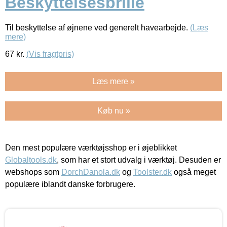
Beskyttelsesbrille
Til beskyttelse af øjnene ved generelt havearbejde.
(Læs
mere)
67
kr.
(Vis fragtpris)
Læs mere »
Køb nu »
Den mest populære værktøjsshop er i øjeblikket
Globaltools.dk
, som har et stort udvalg i værktøj. Desuden er
webshops som
DorchDanola.dk
og
Toolster.dk
også meget
populære iblandt danske forbrugere.