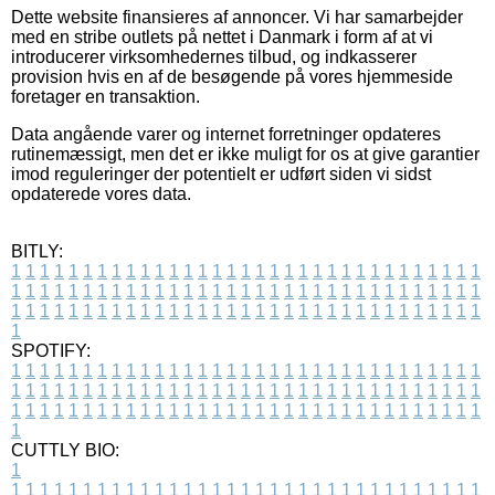
Dette website finansieres af annoncer. Vi har samarbejder
med en stribe outlets på nettet i Danmark i form af at vi
introducerer virksomhedernes tilbud, og indkasserer
provision hvis en af de besøgende på vores hjemmeside
foretager en transaktion.
Data angående varer og internet forretninger opdateres
rutinemæssigt, men det er ikke muligt for os at give garantier
imod reguleringer der potentielt er udført siden vi sidst
opdaterede vores data.
BITLY:
1
1
1
1
1
1
1
1
1
1
1
1
1
1
1
1
1
1
1
1
1
1
1
1
1
1
1
1
1
1
1
1
1
1
1
1
1
1
1
1
1
1
1
1
1
1
1
1
1
1
1
1
1
1
1
1
1
1
1
1
1
1
1
1
1
1
1
1
1
1
1
1
1
1
1
1
1
1
1
1
1
1
1
1
1
1
1
1
1
1
1
1
1
1
1
1
1
1
1
1
SPOTIFY:
1
1
1
1
1
1
1
1
1
1
1
1
1
1
1
1
1
1
1
1
1
1
1
1
1
1
1
1
1
1
1
1
1
1
1
1
1
1
1
1
1
1
1
1
1
1
1
1
1
1
1
1
1
1
1
1
1
1
1
1
1
1
1
1
1
1
1
1
1
1
1
1
1
1
1
1
1
1
1
1
1
1
1
1
1
1
1
1
1
1
1
1
1
1
1
1
1
1
1
1
CUTTLY BIO:
1
1
1
1
1
1
1
1
1
1
1
1
1
1
1
1
1
1
1
1
1
1
1
1
1
1
1
1
1
1
1
1
1
1