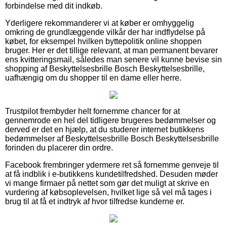
forbindelse med dit indkøb.
Yderligere rekommanderer vi at køber er omhyggelig
omkring de grundlæggende vilkår der har indflydelse på
købet, for eksempel hvilken byttepolitik online shoppen
bruger. Her er det tillige relevant, at man permanent bevarer
ens kvitteringsmail, således man senere vil kunne bevise sin
shopping af Beskyttelsesbrille Bosch Beskyttelsesbrille,
uafhængig om du shopper til en dame eller herre.
Trustpilot frembyder helt fornemme chancer for at
gennemrode en hel del tidligere brugeres bedømmelser og
derved er det en hjælp, at du studerer internet butikkens
bedømmelser af Beskyttelsesbrille Bosch Beskyttelsesbrille
forinden du placerer din ordre.
Facebook frembringer ydermere ret så fornemme genveje til
at få indblik i e-butikkens kundetilfredshed. Desuden møder
vi mange firmaer på nettet som gør det muligt at skrive en
vurdering af købsoplevelsen, hvilket lige så vel må tages i
brug til at få et indtryk af hvor tilfredse kunderne er.