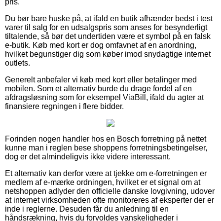
pris.
Du bør bare huske på, at ifald en butik afhænder bedst i test
varer til salg for en udsalgspris som anses for besynderligt
tiltalende, så bør det undertiden være et symbol på en falsk
e-butik. Køb med kort er dog omfavnet af en anordning,
hvilket begunstiger dig som køber imod snydagtige internet
outlets.
Generelt anbefaler vi køb med kort eller betalinger med
mobilen. Som et alternativ burde du drage fordel af en
afdragsløsning som for eksempel ViaBill, ifald du agter at
finansiere regningen i flere bidder.
Forinden nogen handler hos en Bosch forretning på nettet
kunne man i reglen bese shoppens forretningsbetingelser,
dog er det almindeligvis ikke videre interessant.
Et alternativ kan derfor være at tjekke om e-forretningen er
medlem af e-mærke ordningen, hvilket er et signal om at
netshoppen adlyder den officielle danske lovgivning, udover
at internet virksomheden ofte monitoreres af eksperter der er
inde i reglerne. Desuden får du anledning til en
håndsrækning, hvis du forvoldes vanskeligheder i