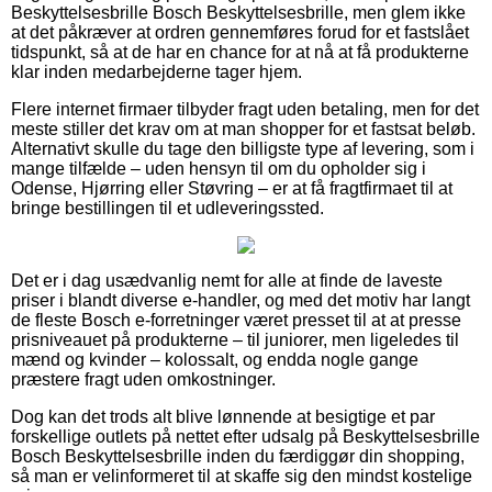
Beskyttelsesbrille Bosch Beskyttelsesbrille, men glem ikke
at det påkræver at ordren gennemføres forud for et fastslået
tidspunkt, så at de har en chance for at nå at få produkterne
klar inden medarbejderne tager hjem.
Flere internet firmaer tilbyder fragt uden betaling, men for det
meste stiller det krav om at man shopper for et fastsat beløb.
Alternativt skulle du tage den billigste type af levering, som i
mange tilfælde – uden hensyn til om du opholder sig i
Odense, Hjørring eller Støvring – er at få fragtfirmaet til at
bringe bestillingen til et udleveringssted.
Det er i dag usædvanlig nemt for alle at finde de laveste
priser i blandt diverse e-handler, og med det motiv har langt
de fleste Bosch e-forretninger været presset til at at presse
prisniveauet på produkterne – til juniorer, men ligeledes til
mænd og kvinder – kolossalt, og endda nogle gange
præstere fragt uden omkostninger.
Dog kan det trods alt blive lønnende at besigtige et par
forskellige outlets på nettet efter udsalg på Beskyttelsesbrille
Bosch Beskyttelsesbrille inden du færdiggør din shopping,
så man er velinformeret til at skaffe sig den mindst kostelige