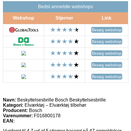
Bedst anmeldte webshops
Webshop
Stjerner
Link
Besøg webshop
Besøg webshop
Besøg webshop
Besøg webshop
Besøg webshop
Navn:
Beskyttelsesbrille Bosch Beskyttelsesbrille
Kategori:
Elværktøj – Elværktøj tilbehør
Producent:
Bosch
Varenummer:
F016800178
EAN:
Vurderet til
4.7
ud af 5 stjerner baseret på
47
anmeldelser