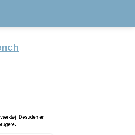
ench
 i værktøj. Desuden er
brugere.