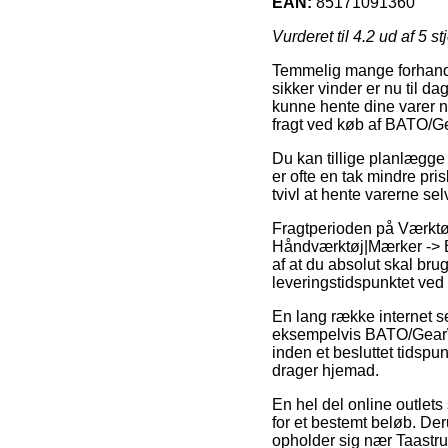
EAN:
85171091360
Vurderet til
4.2
ud af 5 st
Temmelig mange forhandle
sikker vinder er nu til da
kunne hente dine varer når
fragt ved køb af BATO/
Du kan tillige planlægge 
er ofte en tak mindre pri
tvivl at hente varerne sel
Fragtperioden på Værktøj
Håndværktøj|Mærker -> Ba
af at du absolut skal bru
leveringstidspunktet ve
En lang række internet se
eksempelvis BATO/GearW
inden et besluttet tidspun
drager hjemad.
En hel del online outlets
for et bestemt beløb. Der
opholder sig nær Taastrup, 