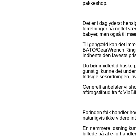
pakkeshop.
Det er i dag yderst hensi
forretninger på nettet væ
babyer, men også til mæn
Til gengæld kan det immer
BATO/GearWrench Ringskra
indhente den laveste pris
Du bør imidlertid huske p
gunstig, kunne det under
Indsigelsesordningen, hv
Generelt anbefaler vi sh
afdragstilbud fra fx ViaB
Forinden folk handler ho
naturligvis ikke videre in
En nemmere løsning kunne 
billede på at e-forhandle