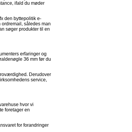
stance, ifald du møder
fx den byttepolitik e-
n ordremail, således man
 søger produkter til en
sumenters erfaringer og
raldenøgle 36 mm før du
s troværdighed. Derudover
virksomhedens service,
varehuse hvor vi
te foretager en
nsvaret for forandringer