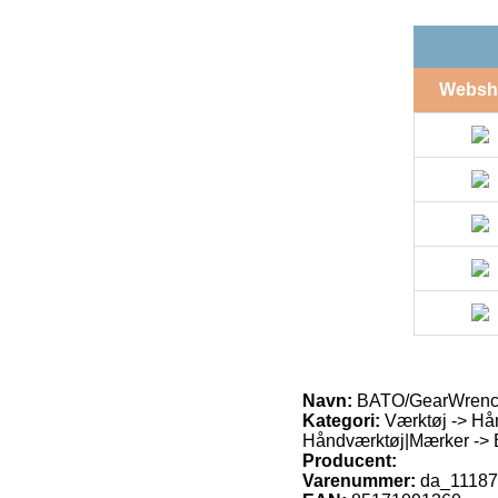
Websh
Navn:
BATO/GearWrench
Kategori:
Værktøj -> Hån
Håndværktøj|Mærker -> B
Producent:
Varenummer:
da_1118