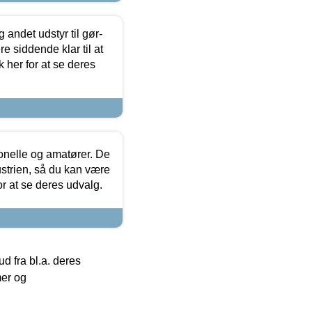
 andet udstyr til gør-
 siddende klar til at
 her for at se deres
ionelle og amatører. De
strien, så du kan være
or at se deres udvalg.
 fra bl.a. deres
mer og