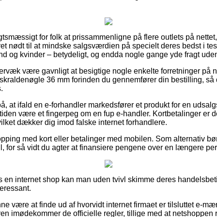
gtsmæssigt for folk at prissammenligne på flere outlets på nettet,
ret nødt til at mindske salgsværdien på specielt deres bedst i tes
d og kvinder – betydeligt, og endda nogle gange yde fragt ude
væk være gavnligt at besigtige nogle enkelte forretninger på ne
ldenøgle 36 mm forinden du gennemfører din bestilling, så du 
.
å, at ifald en e-forhandler markedsfører et produkt for en udsal
tiden være et fingerpeg om en fup e-handler. Kortbetalinger er 
ilket dækker dig imod falske internet forhandlere.
opping med kort eller betalinger med mobilen. Som alternativ b
ill, for så vidt du agter at finansiere pengene over en længere pe
s en internet shop kan man uden tvivl skimme deres handelsbeti
teressant.
være at finde ud af hvorvidt internet firmaet er tilsluttet e-mærk
ren imødekommer de officielle regler, tillige med at netshoppen 