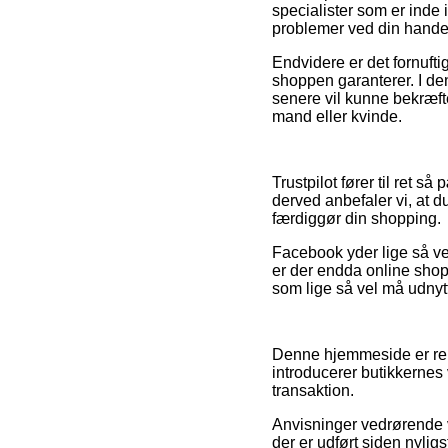
specialister som er inde
problemer ved din hande
Endvidere er det fornuftig
shoppen garanterer. I d
senere vil kunne bekræf
mand eller kvinde.
Trustpilot fører til ret
derved anbefaler vi, at
færdiggør din shopping.
Facebook yder lige så vel
er der endda online shop
som lige så vel må udnytte
Denne hjemmeside er rekl
introducerer butikkernes 
transaktion.
Anvisninger vedrørende v
der er udført siden nylig