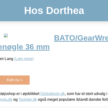
Hos Dorthea
BATO/GearWr
enøgle 36 mm
2mm Lang
(Læs mere)
Køb nu »
øjsshop er i øjeblikket
Globaltools.dk
, som har et stort udvalg
nola.dk
og
Toolster.dk
også meget populære iblandt danske for