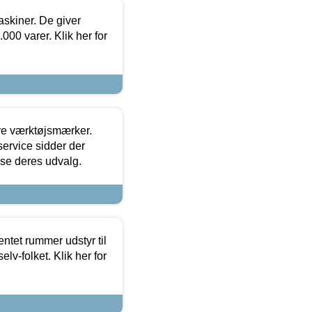
askiner. De giver
000 varer. Klik her for
ore værktøjsmærker.
ervice sidder der
t se deres udvalg.
entet rummer udstyr til
lv-folket. Klik her for