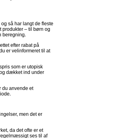
 og så har langt de fleste
t produkter – til børn og
n beregning.
ttet efter rabat på
er velinformeret til at
gspris som er utopisk
dog dækket ind under
ør du anvende et
riode.
ngelser, men det er
et, da det ofte er et
regelmæssigt ses til af