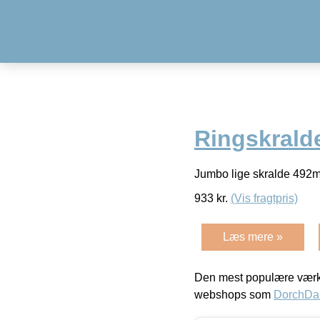
Ringskrald
Jumbo lige skralde 49
933
kr.
(Vis fragtpris)
Læs mere »
Den mest populære værkt
webshops som
DorchDa