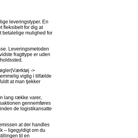
lige leveringstyper. En
fleksibelt for dig at
st betalelige mulighed for
dresse. Leveringsmetoden
vidste fragttype er uden
lholdssted.
øgler|Værktøj ->
mmelig vigtig i tilfælde
fuldt at man tjekker
en lang række varer,
nsaktionen gennemføres
t inden de logistikansatte
præmissen at der handles
sk – ligegyldigt om du
illingen til en