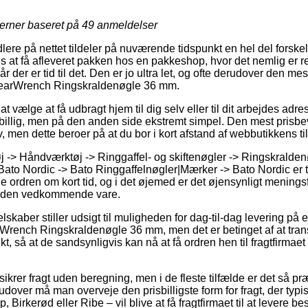
jerner baseret på
49
anmeldelser
re på nettet tildeler på nuværende tidspunkt en hel del forskel
gs at få afleveret pakken hos en pakkeshop, hvor det nemlig er ret 
 der er tid til det. Den er jo ultra let, og ofte derudover den me
GearWrench Ringskraldenøgle 36 mm.
at vælge at få udbragt hjem til dig selv eller til dit arbejdes a
sbillig, men på den anden side ekstremt simpel. Den mest prisbe
v, men dette beroer på at du bor i kort afstand af webbutikkens ti
 -> Håndværktøj -> Ringgaffel- og skiftenøgler -> Ringskralden
to Nordic -> Bato Ringgaffelnøgler|Mærker -> Bato Nordic er te
ge ordren om kort tid, og i det øjemed er det øjensynligt menings
d den vedkommende vare.
lskaber stiller udsigt til muligheden for dag-til-dag levering på 
rench Ringskraldenøgle 36 mm, men det er betinget af at tra
kt, så at de sandsynligvis kan nå at få ordren hen til fragtfirmae
 sikrer fragt uden beregning, men i de fleste tilfælde er det så 
udover må man overveje den prisbilligste form for fragt, der typi
Birkerød eller Ribe – vil blive at få fragtfirmaet til at levere best