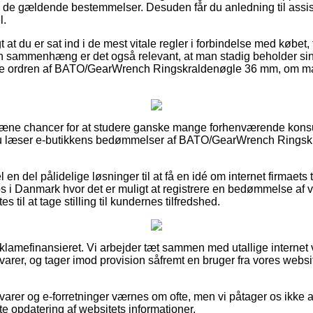
 i de gældende bestemmelser. Desuden får du anledning til assi
l.
t at du er sat ind i de mest vitale regler i forbindelse med købet, 
en sammenhæng er det også relevant, at man stadig beholder si
te ordren af BATO/GearWrench Ringskraldenøgle 36 mm, om man
 så pæne chancer for at studere ganske mange forhenværende kon
 du læser e-butikkens bedømmelser af BATO/GearWrench Ringsk
 en del pålidelige løsninger til at få en idé om internet firmaet
s i Danmark hvor det er muligt at registrere en bedømmelse af 
s til at tage stilling til kundernes tilfredshed.
amefinansieret. Vi arbejder tæt sammen med utallige internet 
varer, og tager imod provision såfremt en bruger fra vores websi
arer og e-forretninger værnes om ofte, men vi påtager os ikke a
ste opdatering af websitets informationer.