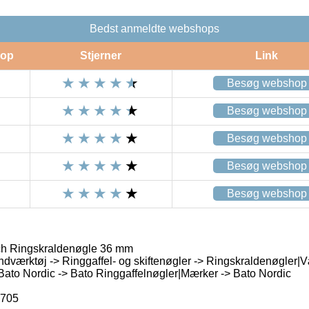
Bedst anmeldte webshops
op
Stjerner
Link
Besøg webshop
Besøg webshop
Besøg webshop
Besøg webshop
Besøg webshop
 Ringskraldenøgle 36 mm
dværktøj -> Ringgaffel- og skiftenøgler -> Ringskraldenøgler|V
ato Nordic -> Bato Ringgaffelnøgler|Mærker -> Bato Nordic
7705