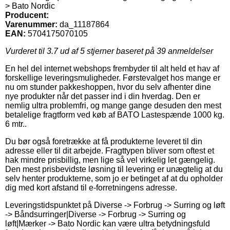
> Bato Nordic
Producent:
Varenummer:
da_11187864
EAN:
5704175070105
Vurderet til
3.7
ud af 5 stjerner baseret på
39
anmeldelser
En hel del internet webshops frembyder til alt held et hav af
forskellige leveringsmuligheder. Førstevalget hos mange er
nu om stunder pakkeshoppen, hvor du selv afhenter dine
nye produkter når det passer ind i din hverdag. Den er
nemlig ultra problemfri, og mange gange desuden den mest
betalelige fragtform ved køb af BATO Lastespænde 1000 kg.
6 mtr..
Du bør også foretrække at få produkterne leveret til din
adresse eller til dit arbejde. Fragttypen bliver som oftest et
hak mindre prisbillig, men lige så vel virkelig let gængelig.
Den mest prisbevidste løsning til levering er unægtelig at du
selv henter produkterne, som jo er betinget af at du opholder
dig med kort afstand til e-forretningens adresse.
Leveringstidspunktet på Diverse -> Forbrug -> Surring og løft
-> Båndsurringer|Diverse -> Forbrug -> Surring og
løft|Mærker -> Bato Nordic kan være ultra betydningsfuld