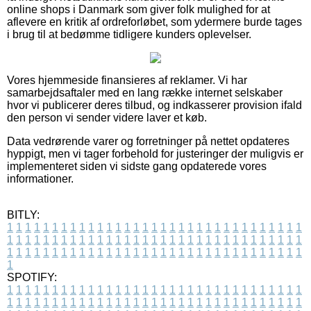
online shops i Danmark som giver folk mulighed for at
aflevere en kritik af ordreforløbet, som ydermere burde tages
i brug til at bedømme tidligere kunders oplevelser.
Vores hjemmeside finansieres af reklamer. Vi har
samarbejdsaftaler med en lang række internet selskaber
hvor vi publicerer deres tilbud, og indkasserer provision ifald
den person vi sender videre laver et køb.
Data vedrørende varer og forretninger på nettet opdateres
hyppigt, men vi tager forbehold for justeringer der muligvis er
implementeret siden vi sidste gang opdaterede vores
informationer.
BITLY:
1
1
1
1
1
1
1
1
1
1
1
1
1
1
1
1
1
1
1
1
1
1
1
1
1
1
1
1
1
1
1
1
1
1
1
1
1
1
1
1
1
1
1
1
1
1
1
1
1
1
1
1
1
1
1
1
1
1
1
1
1
1
1
1
1
1
1
1
1
1
1
1
1
1
1
1
1
1
1
1
1
1
1
1
1
1
1
1
1
1
1
1
1
1
1
1
1
1
1
1
SPOTIFY:
1
1
1
1
1
1
1
1
1
1
1
1
1
1
1
1
1
1
1
1
1
1
1
1
1
1
1
1
1
1
1
1
1
1
1
1
1
1
1
1
1
1
1
1
1
1
1
1
1
1
1
1
1
1
1
1
1
1
1
1
1
1
1
1
1
1