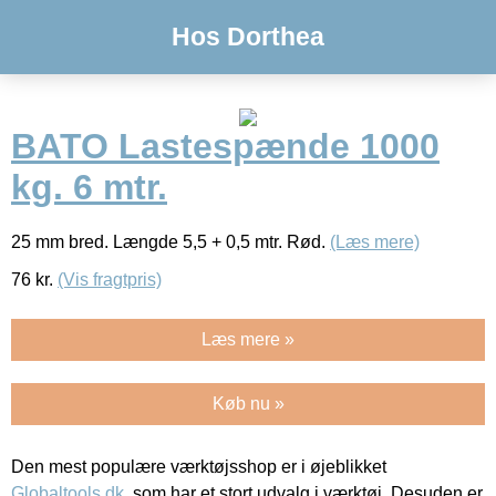
Hos Dorthea
BATO Lastespænde 1000
kg. 6 mtr.
25 mm bred. Længde 5,5 + 0,5 mtr. Rød.
(Læs mere)
76
kr.
(Vis fragtpris)
Læs mere »
Køb nu »
Den mest populære værktøjsshop er i øjeblikket
Globaltools.dk
, som har et stort udvalg i værktøj. Desuden er