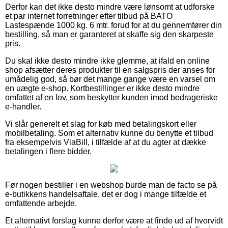
Derfor kan det ikke desto mindre være lønsomt at udforske
et par internet forretninger efter tilbud på BATO
Lastespænde 1000 kg. 6 mtr. forud for at du gennemfører din
bestilling, så man er garanteret at skaffe sig den skarpeste
pris.
Du skal ikke desto mindre ikke glemme, at ifald en online
shop afsætter deres produkter til en salgspris der anses for
umådelig god, så bør det mange gange være en varsel om
en uægte e-shop. Kortbestillinger er ikke desto mindre
omfattet af en lov, som beskytter kunden imod bedrageriske
e-handler.
Vi slår generelt et slag for køb med betalingskort eller
mobilbetaling. Som et alternativ kunne du benytte et tilbud
fra eksempelvis ViaBill, i tilfælde af at du agter at dække
betalingen i flere bidder.
Før nogen bestiller i en webshop burde man de facto se på
e-butikkens handelsaftale, det er dog i mange tilfælde et
omfattende arbejde.
Et alternativt forslag kunne derfor være at finde ud af hvorvidt