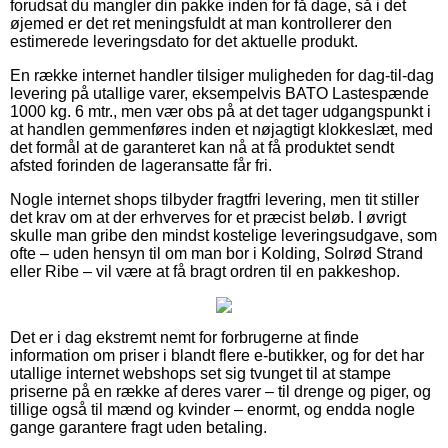
forudsat du mangler din pakke inden for få dage, så i det
øjemed er det ret meningsfuldt at man kontrollerer den
estimerede leveringsdato for det aktuelle produkt.
En række internet handler tilsiger muligheden for dag-til-dag
levering på utallige varer, eksempelvis BATO Lastespænde
1000 kg. 6 mtr., men vær obs på at det tager udgangspunkt i
at handlen gemmenføres inden et nøjagtigt klokkeslæt, med
det formål at de garanteret kan nå at få produktet sendt
afsted forinden de lageransatte får fri.
Nogle internet shops tilbyder fragtfri levering, men tit stiller
det krav om at der erhverves for et præcist beløb. I øvrigt
skulle man gribe den mindst kostelige leveringsudgave, som
ofte – uden hensyn til om man bor i Kolding, Solrød Strand
eller Ribe – vil være at få bragt ordren til en pakkeshop.
Det er i dag ekstremt nemt for forbrugerne at finde
information om priser i blandt flere e-butikker, og for det har
utallige internet webshops set sig tvunget til at stampe
priserne på en række af deres varer – til drenge og piger, og
tillige også til mænd og kvinder – enormt, og endda nogle
gange garantere fragt uden betaling.