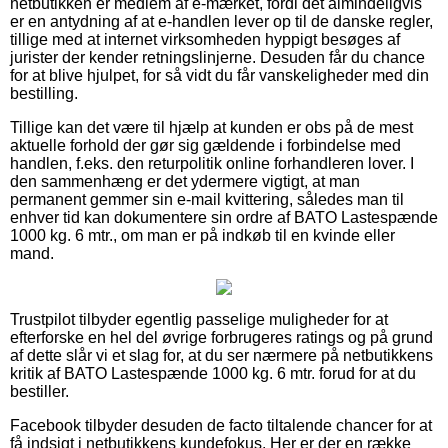
netbutikken er medlem af e-mærket, fordi det almindeligvis
er en antydning af at e-handlen lever op til de danske regler,
tillige med at internet virksomheden hyppigt besøges af
jurister der kender retningslinjerne. Desuden får du chance
for at blive hjulpet, for så vidt du får vanskeligheder med din
bestilling.
Tillige kan det være til hjælp at kunden er obs på de mest
aktuelle forhold der gør sig gældende i forbindelse med
handlen, f.eks. den returpolitik online forhandleren lover. I
den sammenhæng er det ydermere vigtigt, at man
permanent gemmer sin e-mail kvittering, således man til
enhver tid kan dokumentere sin ordre af BATO Lastespænde
1000 kg. 6 mtr., om man er på indkøb til en kvinde eller
mand.
Trustpilot tilbyder egentlig passelige muligheder for at
efterforske en hel del øvrige forbrugeres ratings og på grund
af dette slår vi et slag for, at du ser nærmere på netbutikkens
kritik af BATO Lastespænde 1000 kg. 6 mtr. forud for at du
bestiller.
Facebook tilbyder desuden de facto tiltalende chancer for at
få indsigt i netbutikkens kundefokus. Her er der en række