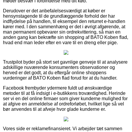
møder besvær i forbindelse med dit køb.
Derudover er det anbefalelsesværdigt at køber er
hensynstagende til de grundlæggende forhold der har
indflydelse på handlen, til eksempel den returret e-handlen
kører med. I den sammenhæng er det i øvrigt afgørende, at
man permanent opbevarer sin ordrekvittering, så man en
anden gang kan bekræfte sin shopping af BATO Koben flad,
hvad end man leder efter en vare til en dreng eller pige.
Trustpilot byder på stort set gavnlige genveje til at analysere
adskillige nuværende konsumenters observationer og
herved er det godt, at du eftergår online shoppens
vurderinger af BATO Koben flad forud for at du handler.
Facebook frembyder ydermere fuldt ud ønskværdige
metoder til at få indsigt i e-butikkens troværdighed. Herinde
ser vi en del online firmaer som giver kunderne mulighed for
at afgive en anmeldelse af ordreforløbet, hvilket lige så vel
bør anvendes til at afveje hvor glade kunderne er.
Vores side er reklamefinansieret. Vi arbejder tæt sammen