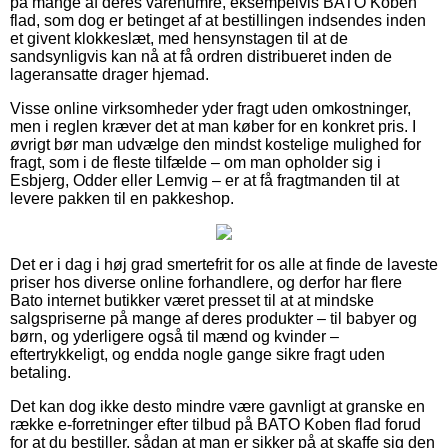
på mange af deres varenumre, eksempelvis BATO Koben
flad, som dog er betinget af at bestillingen indsendes inden
et givent klokkeslæt, med hensynstagen til at de
sandsynligvis kan nå at få ordren distribueret inden de
lageransatte drager hjemad.
Visse online virksomheder yder fragt uden omkostninger,
men i reglen kræver det at man køber for en konkret pris. I
øvrigt bør man udvælge den mindst kostelige mulighed for
fragt, som i de fleste tilfælde – om man opholder sig i
Esbjerg, Odder eller Lemvig – er at få fragtmanden til at
levere pakken til en pakkeshop.
Det er i dag i høj grad smertefrit for os alle at finde de laveste
priser hos diverse online forhandlere, og derfor har flere
Bato internet butikker været presset til at at mindske
salgspriserne på mange af deres produkter – til babyer og
børn, og yderligere også til mænd og kvinder –
eftertrykkeligt, og endda nogle gange sikre fragt uden
betaling.
Det kan dog ikke desto mindre være gavnligt at granske en
række e-forretninger efter tilbud på BATO Koben flad forud
for at du bestiller, sådan at man er sikker på at skaffe sig den