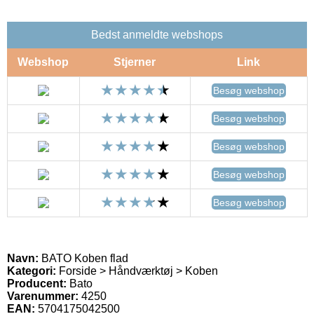
Bedst anmeldte webshops
Webshop
Stjerner
Link
Besøg webshop
Besøg webshop
Besøg webshop
Besøg webshop
Besøg webshop
Navn:
BATO Koben flad
Kategori:
Forside > Håndværktøj > Koben
Producent:
Bato
Varenummer:
4250
EAN:
5704175042500