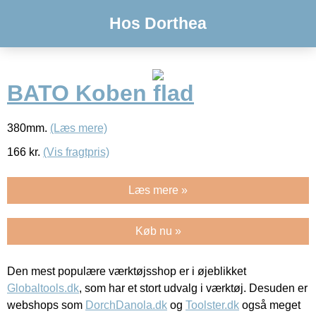
Hos Dorthea
BATO Koben flad
380mm.
(Læs mere)
166
kr.
(Vis fragtpris)
Læs mere »
Køb nu »
Den mest populære værktøjsshop er i øjeblikket
Globaltools.dk
, som har et stort udvalg i værktøj. Desuden er
webshops som
DorchDanola.dk
og
Toolster.dk
også meget