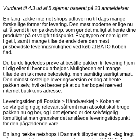
Vurderet til
4.3
ud af 5 stjerner baseret på
23
anmeldelser
En lang række internet shops udlover nu til dags mange
forskellige former for levering. Den mest moderne er lige nu
at få sendt til en pakkeshop, som gør det muligt at hente dine
produkter på et valgfrit tidspunkt. Fragttypen er nemlig ret
ligetil, samt i mange tilfælde endvidere den mest
prisbevidste leveringsmulighed ved køb af BATO Koben
flad.
Du burde ligeledes prøve at bestille pakken til levering hjem
til dig eller til hvor du arbejder. Muligheden er i mange
tilfælde en tak mere bekostelig, men samtidig særligt smart.
Den mindst kostelige leveringsversion er dog at hente
pakken selv, hvilket beroer på at du har bopæl nærved
internet butikkens adresse.
Leveringstiden på Forside > Håndværktøj > Koben er
selvfølgelig rigtig relevant såfremt man absolut skal bruge
pakken nu og her, og i det øjemed er det selvfølgelig
fornuftigt at man gransker det anslåede leveringstidspunkt
for den pågældende vare.
En lang række netshops i Danmark tilbyder dag-til-dag fragt