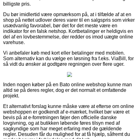
billigste pris.
Du bør imidlertid være opmærksom på, at i tilfælde af at en
shop på nettet udlover deres varer til en salgspris som virker
usædvanlig favorabel, bør det for det meste være en
indikator for en falsk netshop. Kortbetalinger er heldigvis en
del af en lovbestemmelse, der redder os imod uægte online
varehuse.
Vi anbefaler køb med kort eller betalinger med mobilen.
Som alternativ kan du vælge en løsning fra f.eks. ViaBill, for
så vidt du ønsker at godtgøre regningen over flere uger.
Inden nogen køber på en Bato online webshop kunne man
altid se på deres regler, dog er det normalt et omfattende
projekt.
Et alternativt forslag kunne måske være at efterse om online
webshoppen er godkendt af e-mærket, hvilket bør være et
bevis på at e-forretningen føjer den officielle danske
lovgivning, og at butikken løbende føres tilsyn med af
sagkyndige som har meget erfaring med de gældende
regler. Desuden får du mulighed for at få hjælp, såfremt du