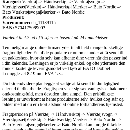
Kategori:
Værktøj -> Håndværktøj -> Værktøjsvogn ->
Værktøjssæt|Værktøj -> Håndværktøj|Mærker -> Bato Nordic ->
Bato Værkstøjsvogn|Mærker -> Bato Nordic
Producent:
Varenummer:
da_11189115
EAN:
5704175089093
Vurderet til
4.7
ud af 5 stjerner baseret på
24
anmeldelser
Temmelig mange online firmaer yder til alt held mange forskellige
fragtmuligheder. En af de populære er nu om stunder at få sendt til
en pakkeshop, hvor du selv kan afhente dine varer når det passer ind
i din kalender. Løsningen er jo virkelig enkel, og ofte ydermere den
mindst kostelige leveringsmodel ved køb af BATO Dobbel
Lednøglesæt 8-19mm. EVA 1/3..
Du bør endvidere planlægge at vælge at få sendt til din lejlighed
eller ud til dit arbejde. Fragttypen viser sig sædvanligvis et hak mere
omkostningsfuld, men desuden ultra simpel. Den prisbilligste
løsning er utvivlsomt at hente produkterne selv, hvilket dog står og
falder med at du er i kort afstand af online forhandlerens hjemsted.
Fragtperioden på Værktøj -> Håndværktøj -> Værktøjsvogn ->
Værktøjssæt|Værktøj -> Håndværktøj|Mærker -> Bato Nordic ->
Bato Værkstøjsvogn|Mærker -> Bato Nordic kan i nogle tilfælde
være usædvanlig central såfremt man står og skal bruge din pakke