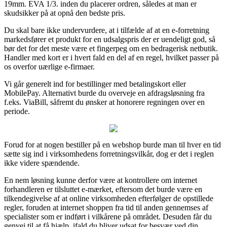
19mm. EVA 1/3. inden du placerer ordren, således at man er
skudsikker på at opnå den bedste pris.
Du skal bare ikke undervurdere, at i tilfælde af at en e-forretning
markedsfører et produkt for en udsalgspris der er uendeligt god, så
bør det for det meste være et fingerpeg om en bedragerisk netbutik.
Handler med kort er i hvert fald en del af en regel, hvilket passer på
os overfor uærlige e-firmaer.
Vi går generelt ind for bestillinger med betalingskort eller
MobilePay. Alternativt burde du overveje en afdragsløsning fra
f.eks. ViaBill, såfremt du ønsker at honorere regningen over en
periode.
Forud for at nogen bestiller på en webshop burde man til hver en tid
sætte sig ind i virksomhedens forretningsvilkår, dog er det i reglen
ikke videre spændende.
En nem løsning kunne derfor være at kontrollere om internet
forhandleren er tilsluttet e-mærket, eftersom det burde være en
tilkendegivelse af at online virksomheden efterfølger de opstillede
regler, foruden at internet shoppen fra tid til anden gennemses af
specialister som er indført i vilkårene på området. Desuden får du
genvej til at få hjælp, ifald du bliver udsat for besvær ved din