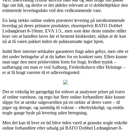
lige om lidt, og derfor er det aldeles relevant at vi dobbelttjekker den
estimerede leveringsdato ved den vedkommende vare.
En lang række online outlets præsterer levering på næstkommende
hverdag på deres primære produkter, eksempelvis BATO Dobbel
Lednøglesæt 8-19mm. EVA 1/3., men som ikke desto mindre stiller
krav om at handlen laves før et bestemt klokkeslæt, sådan at de kan
nå at få varen pakket inden de pakkeansatte tager hjem.
Indtil flere internet selskaber garanterer fragt uden gebyr, men ofte er
det under betingelse af at du køber for en konkret sum. Ellers kunne
man tage den mest prisbevidste form for fragt, hvilket typisk –
uafhængig om man er ved Aalborg, Frederikshavn eller Helsinge –
er at få bragt varerne til et udleveringssted.
Det er virkelig let gængeligt for enhver at analysere priser på tværs
af online varehuse, og ergo har flere online forhandlere ikke kunne
slippe for at sænke salgsværdien på en række af deres varer – til
piger og drenge, og samtidig til voksne – eftertrykkeligt, og endda
nogle gange byde på levering uden beregning.
Men det kan til hver en tid blive tiden værd at granske nogle enkelte
online forhandlere efter udsalg på BATO Dobbel Lednøglesæt 8-