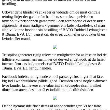
bestilling.
Udover dette tilråder vi at køber er vidende om de mest centrale
retningslinjer der gælder for handlen, som eksempelvis den
byttepolitik netshoppen garanterer. I den forbindelse er det desuden
afgørende, at man stadigvæk gemmer ens købsbekræftelse, så man
altid vil kunne bevidne sin bestilling af BATO Dobbel Lednøglesæt
8-19mm. EVA 1/3., uanset om du er på udkig efter produkter til en
kvinde eller mand.
Trustpilot genererer rigtig relevante muligheder for at læse en hel del
tidligere konsumenters meninger og derved er det godt, at du læser
internet firmaets bedømmelser af BATO Dobbel Lednøglesæt 8-
19mm. EVA 1/3. før du handler.
Facebook indebærer lignende en del passelige løsninger til at få et
kig ind i webbutikkens pålidelighed. Desuden ser vi nogle e-firmaer
hvor kunder kan levere en evaluering af købsoplevelsen, hvilket
tilmed kan anvendes til at få et indblik i kundetilfredsheden.
Denne hjemmeside finansieres af annonceindtægter. Vi har faste