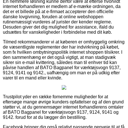
En nemmere løsning kunne derfor være at efterse hvorvidt
internet forhandleren er medlem af e-mærke ordningen, da
det er et billede på at e-firmaet accepterer den officielle
danske lovgivning, foruden at online webshoppen
rutinemæssigt vurderes af jurister der kender reglerne.
Desuden giver det dig mulighed for assistance, ifald du
udsættes for vanskeligheder i forbindelse med dit køb.
Tilmed rekommanderer vi at køberen er omhyggelig omkring
de væsentligste reglementer der har indvirkning på købet,
som fx hvilken ombytningspolitik internet shoppen tilsikrer. I
den sammenhæng er det også vigtigt, at man stadigvæk
sikrer sin e-mail kvittering, således man til enhver tid kan
påvise handlen af BATO Bagpanel for værktøjsvogn 9137,
9124, 9141 og 9142., uafhængig om man er på udkig efter
varer til en mand eller kvinde.
Trustpilot yder en række fornemme muligheder for at
eftersøge mange øvrige kunders opfattelser og af den grund
støtter vi, at du gennemsøger internet forhandlerens omtaler
af BATO Bagpanel for værktøjsvogn 9137, 9124, 9141 og
9142. forud for at du lægger din bestilling.
Facebook bringer dig også relativt passende genveje til at få