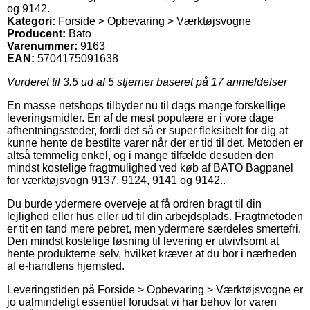
og 9142.
Kategori:
Forside > Opbevaring > Værktøjsvogne
Producent:
Bato
Varenummer:
9163
EAN:
5704175091638
Vurderet til
3.5
ud af 5 stjerner baseret på
17
anmeldelser
En masse netshops tilbyder nu til dags mange forskellige
leveringsmidler. En af de mest populære er i vore dage
afhentningssteder, fordi det så er super fleksibelt for dig at
kunne hente de bestilte varer når der er tid til det. Metoden er
altså temmelig enkel, og i mange tilfælde desuden den
mindst kostelige fragtmulighed ved køb af BATO Bagpanel
for værktøjsvogn 9137, 9124, 9141 og 9142..
Du burde ydermere overveje at få ordren bragt til din
lejlighed eller hus eller ud til din arbejdsplads. Fragtmetoden
er tit en tand mere pebret, men ydermere særdeles smertefri.
Den mindst kostelige løsning til levering er utvivlsomt at
hente produkterne selv, hvilket kræver at du bor i nærheden
af e-handlens hjemsted.
Leveringstiden på Forside > Opbevaring > Værktøjsvogne er
jo ualmindeligt essentiel forudsat vi har behov for varen