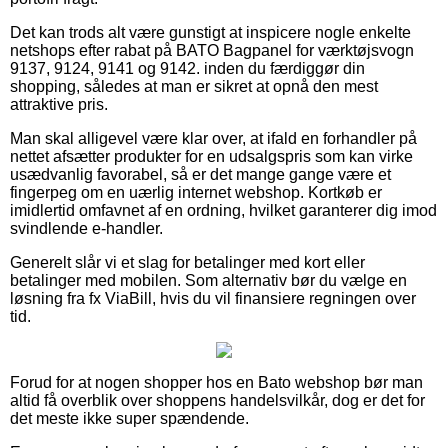
Det kan trods alt være gunstigt at inspicere nogle enkelte
netshops efter rabat på BATO Bagpanel for værktøjsvogn
9137, 9124, 9141 og 9142. inden du færdiggør din
shopping, således at man er sikret at opnå den mest
attraktive pris.
Man skal alligevel være klar over, at ifald en forhandler på
nettet afsætter produkter for en udsalgspris som kan virke
usædvanlig favorabel, så er det mange gange være et
fingerpeg om en uærlig internet webshop. Kortkøb er
imidlertid omfavnet af en ordning, hvilket garanterer dig imod
svindlende e-handler.
Generelt slår vi et slag for betalinger med kort eller
betalinger med mobilen. Som alternativ bør du vælge en
løsning fra fx ViaBill, hvis du vil finansiere regningen over
tid.
Forud for at nogen shopper hos en Bato webshop bør man
altid få overblik over shoppens handelsvilkår, dog er det for
det meste ikke super spændende.