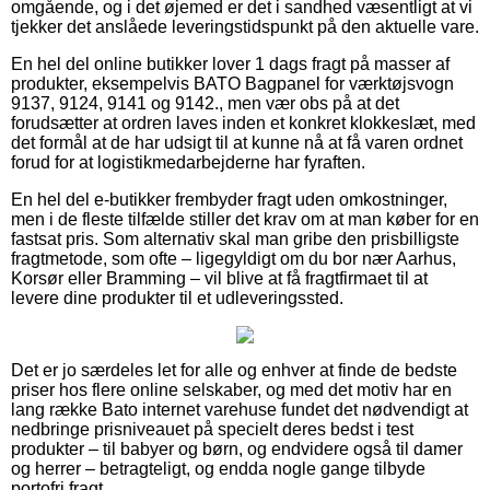
omgående, og i det øjemed er det i sandhed væsentligt at vi
tjekker det anslåede leveringstidspunkt på den aktuelle vare.
En hel del online butikker lover 1 dags fragt på masser af
produkter, eksempelvis BATO Bagpanel for værktøjsvogn
9137, 9124, 9141 og 9142., men vær obs på at det
forudsætter at ordren laves inden et konkret klokkeslæt, med
det formål at de har udsigt til at kunne nå at få varen ordnet
forud for at logistikmedarbejderne har fyraften.
En hel del e-butikker frembyder fragt uden omkostninger,
men i de fleste tilfælde stiller det krav om at man køber for en
fastsat pris. Som alternativ skal man gribe den prisbilligste
fragtmetode, som ofte – ligegyldigt om du bor nær Aarhus,
Korsør eller Bramming – vil blive at få fragtfirmaet til at
levere dine produkter til et udleveringssted.
Det er jo særdeles let for alle og enhver at finde de bedste
priser hos flere online selskaber, og med det motiv har en
lang række Bato internet varehuse fundet det nødvendigt at
nedbringe prisniveauet på specielt deres bedst i test
produkter – til babyer og børn, og endvidere også til damer
og herrer – betragteligt, og endda nogle gange tilbyde
portofri fragt.