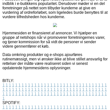
indblik i e-butikkens popularitet. Derudover møder vi en del
forretninger på nettet som tilbyder kunderne at give en
vurdering af ordreforløbet, som ligeledes burde benyttes til at
vurdere tilfredsheden hos kunderne.
Hjemmesiden er finansieret af annoncer. Vi hjælper en
gruppe af netshops når vi promoverer forretningernes varer,
og tjener kommission for så vidt de personer vi sender
videre gennemfører et køb.
Data omkring produkter og e-shops ajourføres
rutinemæssigt, men vi ønsker ikke at blive stillet ansvarlig for
rettelser der måtte være realiseret siden vi senest
opdaterede hjemmesidens oplysninger.
BITLY:
1
1
1
1
1
1
1
1
1
1
1
1
1
1
1
1
1
1
1
1
1
1
1
1
1
1
1
1
1
1
1
1
1
1
1
1
1
1
1
1
1
1
1
1
1
1
1
1
1
1
1
1
1
1
1
1
1
1
1
1
1
1
1
1
1
1
1
1
1
1
1
1
1
1
1
1
1
1
1
1
1
1
1
1
1
1
1
1
1
1
1
1
1
1
1
1
1
1
1
1
SPOTIFY:
1
1
1
1
1
1
1
1
1
1
1
1
1
1
1
1
1
1
1
1
1
1
1
1
1
1
1
1
1
1
1
1
1