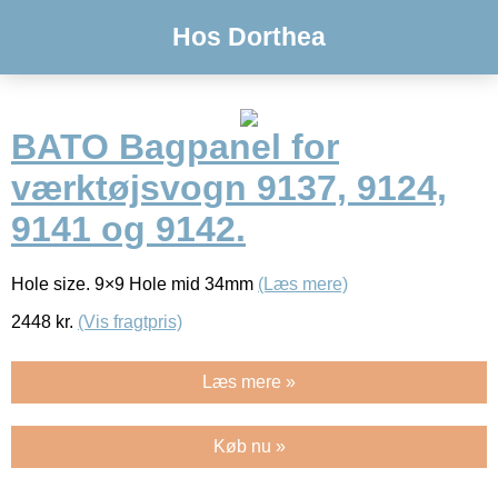
Hos Dorthea
BATO Bagpanel for
værktøjsvogn 9137, 9124,
9141 og 9142.
Hole size. 9×9 Hole mid 34mm
(Læs mere)
2448
kr.
(Vis fragtpris)
Læs mere »
Køb nu »