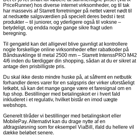
PriceRunner) hos diverse internet virksomheder, og til tak
har massevis af Starrett forretninger på nettet været nødt til
at nedsætte salgsværdien på specielt deres bedst i test
produkter – til juniorer, og yderligere også til voksne –
betydeligt, og endda nogle gange sikre fragt uden
beregning.
Til gengæld kan det alligevel blive gavnligt at kontrollere
nogle forskellige online virksomheder efter rabatkoder på
Båndsavklinge til metal 2500 mm – Starrett IntenssPRO M42
4/6 inden du færdiggør din shopping, sådan at du er sikret at
antage den prisbilligste pris.
Du skal ikke desto mindre huske på, at såfremt en netbutik
forhandler deres varer for en salgspris der virker uforståeligt
letkøbt, så kan det mange gange være et faresignal om en
fup shop. Bestillinger med betalingskort er i hvert fald
inkluderet i et regulativ, hvilket bistår en imod uægte
webshops.
Generelt tilråder vi bestillinger med betalingskort eller
MobilePay. Alternativt kan du drage nytte af en
afdragsløsning som for eksempel ViaBill, ifald du hellere vil
dække beløbet senere.