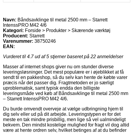
Navn:
Båndsavklinge til metal 2500 mm – Starrett
IntenssPRO M42 4/6
Kategori:
Forside > Produkter > Skærende værktøj
Producent:
Starrett
Varenummer:
38750246
EAN:
Vurderet til
4.7
ud af 5 stjerner baseret på
22
anmeldelser
Masser af internet shops giver nu om stunder diverse
leveringsløsninger. Det mest populære er i øjeblikket at få
sendt til en pakkeshop, så du selv kan hente de købte varer
præcis når det passer dig. Fragtmetoden er jo særligt
uproblematisk, samt typisk endda den billigste
leveringsmåde ved køb af Båndsavklinge til metal 2500 mm
– Starrett IntenssPRO M42 4/6.
Du burde omvendt overveje at vælge udbringning hjem til
dig selv eller ud på dit arbejde. Leveringstypen er for det
meste en tak mindre prisbillig, men lige så vel ualmindeligt
bekvem. Den mindst kostelige mulighed for fragt vil dog altid
være at hente ordren selv, hvilket betinges af at du befinder