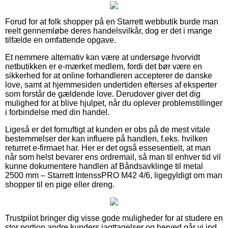
Forud for at folk shopper på en Starrett webbutik burde man
reelt gennemløbe deres handelsvilkår, dog er det i mange
tilfælde en omfattende opgave.
Et nemmere alternativ kan være at undersøge hvorvidt
netbutikken er e-mærket medlem, fordi det bør være en
sikkerhed for at online forhandleren accepterer de danske
love, samt at hjemmesiden undertiden efterses af eksperter
som forstår de gældende love. Derudover giver det dig
mulighed for at blive hjulpet, når du oplever problemstillinger
i forbindelse med din handel.
Ligeså er det fornuftigt at kunden er obs på de mest vitale
bestemmelser der kan influere på handlen, f.eks. hvilken
returret e-firmaet har. Her er det også essesentielt, at man
når som helst bevarer ens ordremail, så man til enhver tid vil
kunne dokumentere handlen af Båndsavklinge til metal
2500 mm – Starrett IntenssPRO M42 4/6, ligegyldigt om man
shopper til en pige eller dreng.
Trustpilot bringer dig visse gode muligheder for at studere en
stor portion andre kunders iagttagelser og herved går vi ind