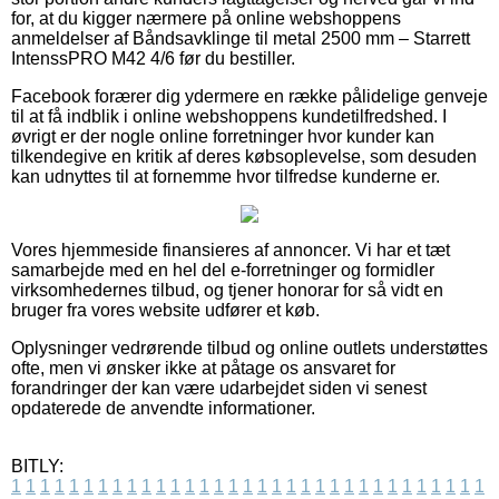
for, at du kigger nærmere på online webshoppens
anmeldelser af Båndsavklinge til metal 2500 mm – Starrett
IntenssPRO M42 4/6 før du bestiller.
Facebook forærer dig ydermere en række pålidelige genveje
til at få indblik i online webshoppens kundetilfredshed. I
øvrigt er der nogle online forretninger hvor kunder kan
tilkendegive en kritik af deres købsoplevelse, som desuden
kan udnyttes til at fornemme hvor tilfredse kunderne er.
Vores hjemmeside finansieres af annoncer. Vi har et tæt
samarbejde med en hel del e-forretninger og formidler
virksomhedernes tilbud, og tjener honorar for så vidt en
bruger fra vores website udfører et køb.
Oplysninger vedrørende tilbud og online outlets understøttes
ofte, men vi ønsker ikke at påtage os ansvaret for
forandringer der kan være udarbejdet siden vi senest
opdaterede de anvendte informationer.
BITLY:
1
1
1
1
1
1
1
1
1
1
1
1
1
1
1
1
1
1
1
1
1
1
1
1
1
1
1
1
1
1
1
1
1