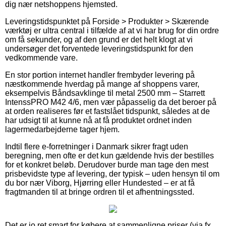
dig nær netshoppens hjemsted.
Leveringstidspunktet på Forside > Produkter > Skærende
værktøj er ultra central i tilfælde af at vi har brug for din ordre
om få sekunder, og af den grund er det helt klogt at vi
undersøger det forventede leveringstidspunkt for den
vedkommende vare.
En stor portion internet handler frembyder levering på
næstkommende hverdag på mange af shoppens varer,
eksempelvis Båndsavklinge til metal 2500 mm – Starrett
IntenssPRO M42 4/6, men vær påpasselig da det beroer på
at orden realiseres før et fastslået tidspunkt, således at de
har udsigt til at kunne nå at få produktet ordnet inden
lagermedarbejderne tager hjem.
Indtil flere e-forretninger i Danmark sikrer fragt uden
beregning, men ofte er det kun gældende hvis der bestilles
for et konkret beløb. Derudover burde man tage den mest
prisbevidste type af levering, der typisk – uden hensyn til om
du bor nær Viborg, Hjørring eller Hundested – er at få
fragtmanden til at bringe ordren til et afhentningssted.
Det er jo ret smart for købere at sammenligne priser (via fx