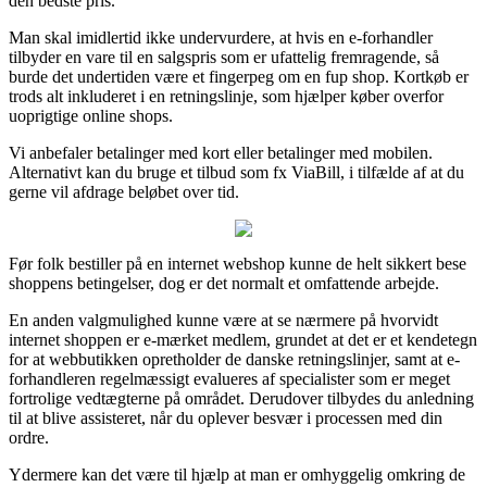
den bedste pris.
Man skal imidlertid ikke undervurdere, at hvis en e-forhandler
tilbyder en vare til en salgspris som er ufattelig fremragende, så
burde det undertiden være et fingerpeg om en fup shop. Kortkøb er
trods alt inkluderet i en retningslinje, som hjælper køber overfor
uoprigtige online shops.
Vi anbefaler betalinger med kort eller betalinger med mobilen.
Alternativt kan du bruge et tilbud som fx ViaBill, i tilfælde af at du
gerne vil afdrage beløbet over tid.
Før folk bestiller på en internet webshop kunne de helt sikkert bese
shoppens betingelser, dog er det normalt et omfattende arbejde.
En anden valgmulighed kunne være at se nærmere på hvorvidt
internet shoppen er e-mærket medlem, grundet at det er et kendetegn
for at webbutikken opretholder de danske retningslinjer, samt at e-
forhandleren regelmæssigt evalueres af specialister som er meget
fortrolige vedtægterne på området. Derudover tilbydes du anledning
til at blive assisteret, når du oplever besvær i processen med din
ordre.
Ydermere kan det være til hjælp at man er omhyggelig omkring de