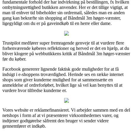
fundamentale forhold der har indvirkning på bestillingen, fx hvilken
ombytningsrettighed butikken anvender. Her er det tillige vigtigt, at
man til enhver tid bibeholder sin ordremail, således man en anden
gang kan bekræfte sin shopping af Båndmål 3m høger-vænster,
ligegyldigt om du er på gaveindkøb til en herre eller dame.
Trustpilot medfører super fremragende genveje til at vurdere flere
forhenværende køberes reflektioner og herved er det en hjælp, at du
bliver klogere på webbutikkens kritik af Båndmål 3m høger-vænster
før du køber.
Facebook genererer lignende faktisk gode muligheder for at få
indsigt i e-shoppens troværdighed. Herinde ses en række internet
shops som giver kunderne mulighed for at sammensætte en
anmeldelse af ordreforløbet, hvilket lige så vel kan benyttes til at
vurdere hvor tilfredse kunderne er.
Vores website er reklamefinansieret. Vi arbejder sammen med en del
netshops i form af at vi præsenterer virksomhedernes varer, og
indtjener godtgørelse såfremt den bruger vi sender videre
gennemfører et indkøb.