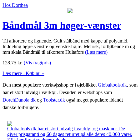
Hos Dorthea
Båndmål 3m høger-vænster
Til afkortere og lignende. Gult stålbånd med kappe af polyamid.
Inddeling højre-venstre og venstre-højre. Metrisk, fortløbende m og
mm skala.Båndmål til afkortere Hultafors
(Læs mere)
128.75
kr.
(Vis fragtpris)
Læs mere »
Køb nu »
Den mest populære værktøjsshop er i øjeblikket
Globaltools.dk
, som
har et stort udvalg i værktøj. Desuden er webshops som
DorchDanola.dk
og
Toolster.dk
også meget populære iblandt
danske forbrugere.
Globaltools.dk har et stort udvalg i værktøj og maskiner. De
giver prisgaranti og 60 dages returret på alle deres 40.000 varer.
Klik her for at se deres udvalg.