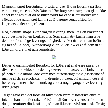
Mange internet forretninger præsterer dag-til-dag levering på flere
varenumre, eksempelvis Båndmål 3m høger-vænster, men glem ikke
at det betinges af at du bestiller forud for et besluttet klokkeslæt,
således at de garanteret kan nå at få varerne sendt afsted før
lagerpersonalet drager hjemad.
Nogle online shops sikrer fragtfri levering, men i reglen kræver det
at du bestiller for en konkret pris. Som alternativ kunne man tage
den mest betalelige leveringsmulighed, hvilket tit – om man befinder
sig tæt på Aalborg, Skanderborg eller Gilleleje – er at få dem til at
køre din ordre til et udleveringssted.
Det er jo ualmindeligt fleksibelt for købere at analysere priser på
diverse online virksomheder, og derved har massevis af forhandlere
på nettet ikke kunne lade være med at nedbringe udsalgspriserne på
mange af deres produkter – til drenge og piger, og samtidig også til
herrer og damer – helt i bund, og endda nogle gange love levering
uden gebyr.
Til gengæld kan det trods alt blive tiden værd at udforske enkelte
internet handler efter rabat på Båndmål 3m høger-vænster forinden
du gennemfører din bestilling, så man ikke er i tvivl om at skaffe sig