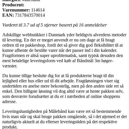
Producent:
Varenummer:
114614
EAN:
7317843570014
Vurderet til
3.7
ud af 5 stjerner baseret på
16
anmeldelser
Adskillige webbutikker i Danmark yder heldigvis alverdens metoder
til levering. En der er meget anvendt er nu om dage at få bragt
ordren til en pakkeshop, fordi det så giver dig god fleksibilitet til at
kunne afhente de bestilte varer når det passer ind i din kalender.
Fragtformen er altså super uproblematisk, samt typisk desuden den
mest betalelige leveringsform ved køb af Båndmål 3m høger-
vænster.
Du kunne tillige beslutte dig for at få produkterne bragt til din
lejlighed eller hus eller ud til dit arbejde. Fragtløsningen viser sig
undertiden en anelse mere bekostelig, men på den anden side ret så
enkel. Den billigste løsning vil dog altid være at hente pakken selv,
som desværre forudsætter at du er i nærheden af online shoppens
adresse.
Leveringshastigheden på Målebånd kan være ret så bestemmende
hvis man står og skal bruge pakken omgående, så i det øjemed er det
naturligvis aktuelt at du efterser leveringstiden på det respektive
produkt.