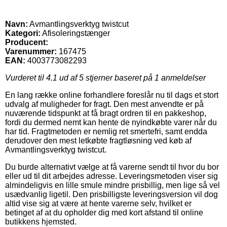
Navn:
Avmantlingsverktyg twistcut
Kategori:
Afisoleringstænger
Producent:
Varenummer:
167475
EAN:
4003773082293
Vurderet til
4.1
ud af 5 stjerner baseret på
1
anmeldelser
En lang række online forhandlere foreslår nu til dags et stort
udvalg af muligheder for fragt. Den mest anvendte er på
nuværende tidspunkt at få bragt ordren til en pakkeshop,
fordi du dermed nemt kan hente de nyindkøbte varer når du
har tid. Fragtmetoden er nemlig ret smertefri, samt endda
derudover den mest letkøbte fragtløsning ved køb af
Avmantlingsverktyg twistcut.
Du burde alternativt vælge at få varerne sendt til hvor du bor
eller ud til dit arbejdes adresse. Leveringsmetoden viser sig
almindeligvis en lille smule mindre prisbillig, men lige så vel
usædvanlig ligetil. Den prisbilligste leveringsversion vil dog
altid vise sig at være at hente varerne selv, hvilket er
betinget af at du opholder dig med kort afstand til online
butikkens hjemsted.