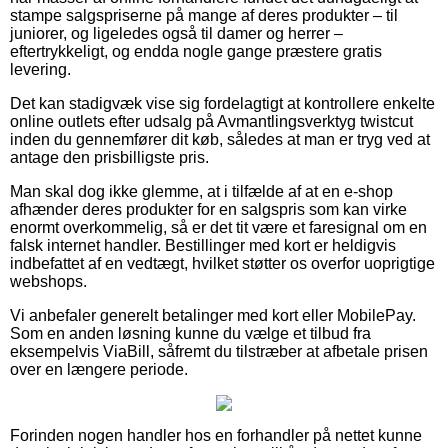
stampe salgspriserne på mange af deres produkter – til
juniorer, og ligeledes også til damer og herrer –
eftertrykkeligt, og endda nogle gange præstere gratis
levering.
Det kan stadigvæk vise sig fordelagtigt at kontrollere enkelte
online outlets efter udsalg på Avmantlingsverktyg twistcut
inden du gennemfører dit køb, således at man er tryg ved at
antage den prisbilligste pris.
Man skal dog ikke glemme, at i tilfælde af at en e-shop
afhænder deres produkter for en salgspris som kan virke
enormt overkommelig, så er det tit være et faresignal om en
falsk internet handler. Bestillinger med kort er heldigvis
indbefattet af en vedtægt, hvilket støtter os overfor uoprigtige
webshops.
Vi anbefaler generelt betalinger med kort eller MobilePay.
Som en anden løsning kunne du vælge et tilbud fra
eksempelvis ViaBill, såfremt du tilstræber at afbetale prisen
over en længere periode.
Forinden nogen handler hos en forhandler på nettet kunne