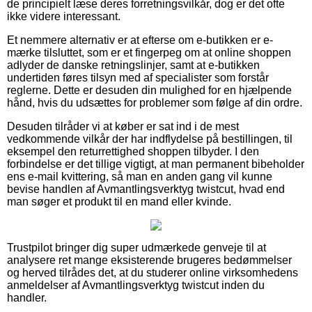
de principielt læse deres forretningsvilkår, dog er det ofte
ikke videre interessant.
Et nemmere alternativ er at efterse om e-butikken er e-
mærke tilsluttet, som er et fingerpeg om at online shoppen
adlyder de danske retningslinjer, samt at e-butikken
undertiden føres tilsyn med af specialister som forstår
reglerne. Dette er desuden din mulighed for en hjælpende
hånd, hvis du udsættes for problemer som følge af din ordre.
Desuden tilråder vi at køber er sat ind i de mest
vedkommende vilkår der har indflydelse på bestillingen, til
eksempel den returrettighed shoppen tilbyder. I den
forbindelse er det tillige vigtigt, at man permanent bibeholder
ens e-mail kvittering, så man en anden gang vil kunne
bevise handlen af Avmantlingsverktyg twistcut, hvad end
man søger et produkt til en mand eller kvinde.
Trustpilot bringer dig super udmærkede genveje til at
analysere ret mange eksisterende brugeres bedømmelser
og herved tilrådes det, at du studerer online virksomhedens
anmeldelser af Avmantlingsverktyg twistcut inden du
handler.