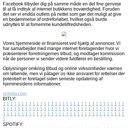
Facebook tilbyder dig på samme måde en del fine genveje
til at få indtryk af internet butikkens troværdighed. Foruden
det ser vi endda outlets på nettet som gør det muligt at give
en bedømmelse af ordreforløbet, hvilket også burde
udnyttes til at fornemme kundetilfredsheden.
Vores hjemmeside er finansieret ved hjælp af annoncer. Vi
har samarbejder med mange internet foretagender hvor vi
præsenterer forretningernes tilbud, og modtager kommission
når de personer vi sender videre fuldfører en bestilling.
Oplysninger omkring tilbud og online virksomheder værnes
om løbende, men vi påtager os ikke ansvaret for rettelser der
potentielt er foretaget siden seneste opdatering af
hjemmesidens informationer.
onleda.com
BITLY:
1
1
1
1
1
1
1
1
1
1
1
1
1
1
1
1
1
1
1
1
1
1
1
1
1
1
1
1
1
1
1
1
1
1
1
1
1
1
1
1
1
1
1
1
1
1
1
1
1
1
1
1
1
1
1
1
1
1
1
1
1
1
1
1
1
1
1
1
1
1
1
1
1
1
1
1
1
1
1
1
1
1
1
1
1
1
1
1
1
1
1
1
1
1
1
1
1
1
1
1
SPOTIFY: