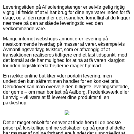
Leveringstiden på Afisoleringstænger er selvfølgelig rigtig
vigtig i tilfælde af at vi har brug for dine nye varer inden for få
dage, og af den grund er det i sandhed fornuftigt at du kigger
nærmere på den anslåede leveringstid ved den
vedkommende vare.
Mange internet webshops annoncerer levering på
næstkommende hverdag på masser af varer, eksempelvis
Avmantlingsverktyg twistcut, som er afhængig af at
transaktionen realiseres tidligere end et fast tidspunkt, med
det formål at de har mulighed for at nå at få varen klargjort
forinden logistikmedarbejderne drager hjemad.
En række online butikker yder portofri levering, men
undertiden kun såfremt man handler for en konkret pris.
Derudover kan man overveje den billigste leveringsmetode,
der gerne – om man bor tæt på Aalborg, Frederiksværk eller
Lemvig – vil være at få leveret dine produkter til en
pakkeshop.
Det er meget enkelt for enhver at finde frem til de bedste
priser på forskellige online selskaber, og på grund af dette
har masser af online forhandlere fundet det uundgåeligt at