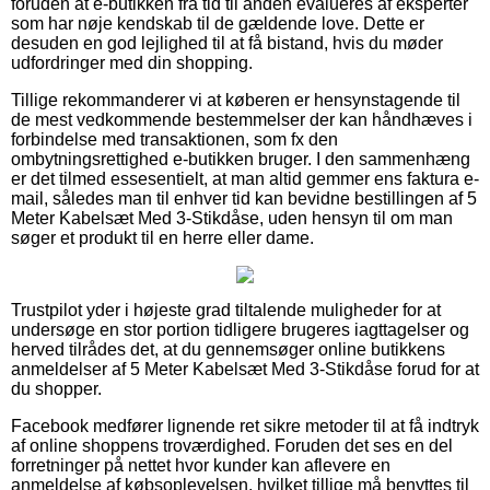
foruden at e-butikken fra tid til anden evalueres af eksperter
som har nøje kendskab til de gældende love. Dette er
desuden en god lejlighed til at få bistand, hvis du møder
udfordringer med din shopping.
Tillige rekommanderer vi at køberen er hensynstagende til
de mest vedkommende bestemmelser der kan håndhæves i
forbindelse med transaktionen, som fx den
ombytningsrettighed e-butikken bruger. I den sammenhæng
er det tilmed essesentielt, at man altid gemmer ens faktura e-
mail, således man til enhver tid kan bevidne bestillingen af 5
Meter Kabelsæt Med 3-Stikdåse, uden hensyn til om man
søger et produkt til en herre eller dame.
Trustpilot yder i højeste grad tiltalende muligheder for at
undersøge en stor portion tidligere brugeres iagttagelser og
herved tilrådes det, at du gennemsøger online butikkens
anmeldelser af 5 Meter Kabelsæt Med 3-Stikdåse forud for at
du shopper.
Facebook medfører lignende ret sikre metoder til at få indtryk
af online shoppens troværdighed. Foruden det ses en del
forretninger på nettet hvor kunder kan aflevere en
anmeldelse af købsoplevelsen, hvilket tillige må benyttes til