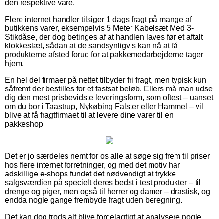
den respektive vare.
Flere internet handler tilsiger 1 dags fragt på mange af
butikkens varer, eksempelvis 5 Meter Kabelsæt Med 3-
Stikdåse, der dog betinges af at handlen laves før et aftalt
klokkeslæt, sådan at de sandsynligvis kan nå at få
produkterne afsted forud for at pakkemedarbejderne tager
hjem.
En hel del firmaer på nettet tilbyder fri fragt, men typisk kun
såfremt der bestilles for et fastsat beløb. Ellers må man udse
dig den mest prisbevidste leveringsform, som oftest – uanset
om du bor i Taastrup, Nykøbing Falster eller Hammel – vil
blive at få fragtfirmaet til at levere dine varer til en
pakkeshop.
Det er jo særdeles nemt for os alle at søge sig frem til priser
hos flere internet forretninger, og med det motiv har
adskillige e-shops fundet det nødvendigt at trykke
salgsværdien på specielt deres bedst i test produkter – til
drenge og piger, men også til herrer og damer – drastisk, og
endda nogle gange frembyde fragt uden beregning.
Det kan dog trods alt blive fordelagtigt at analysere nogle