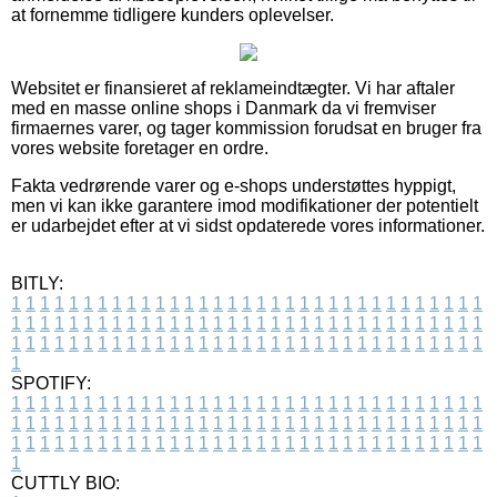
at fornemme tidligere kunders oplevelser.
Websitet er finansieret af reklameindtægter. Vi har aftaler
med en masse online shops i Danmark da vi fremviser
firmaernes varer, og tager kommission forudsat en bruger fra
vores website foretager en ordre.
Fakta vedrørende varer og e-shops understøttes hyppigt,
men vi kan ikke garantere imod modifikationer der potentielt
er udarbejdet efter at vi sidst opdaterede vores informationer.
BITLY:
1
1
1
1
1
1
1
1
1
1
1
1
1
1
1
1
1
1
1
1
1
1
1
1
1
1
1
1
1
1
1
1
1
1
1
1
1
1
1
1
1
1
1
1
1
1
1
1
1
1
1
1
1
1
1
1
1
1
1
1
1
1
1
1
1
1
1
1
1
1
1
1
1
1
1
1
1
1
1
1
1
1
1
1
1
1
1
1
1
1
1
1
1
1
1
1
1
1
1
1
SPOTIFY:
1
1
1
1
1
1
1
1
1
1
1
1
1
1
1
1
1
1
1
1
1
1
1
1
1
1
1
1
1
1
1
1
1
1
1
1
1
1
1
1
1
1
1
1
1
1
1
1
1
1
1
1
1
1
1
1
1
1
1
1
1
1
1
1
1
1
1
1
1
1
1
1
1
1
1
1
1
1
1
1
1
1
1
1
1
1
1
1
1
1
1
1
1
1
1
1
1
1
1
1
CUTTLY BIO: