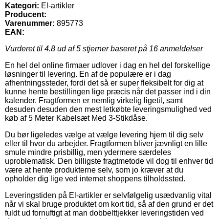
Kategori:
El-artikler
Producent:
Varenummer:
895773
EAN:
Vurderet til
4.8
ud af 5 stjerner baseret på
16
anmeldelser
En hel del online firmaer udlover i dag en hel del forskellige
løsninger til levering. En af de populære er i dag
afhentningssteder, fordi det så er super fleksibelt for dig at
kunne hente bestillingen lige præcis når det passer ind i din
kalender. Fragtformen er nemlig virkelig ligetil, samt
desuden desuden den mest letkøbte leveringsmulighed ved
køb af 5 Meter Kabelsæt Med 3-Stikdåse.
Du bør ligeledes vælge at vælge levering hjem til dig selv
eller til hvor du arbejder. Fragtformen bliver jævnligt en lille
smule mindre prisbillig, men ydermere særdeles
uproblematisk. Den billigste fragtmetode vil dog til enhver tid
være at hente produkterne selv, som jo kræver at du
opholder dig lige ved internet shoppens tilholdssted.
Leveringstiden på El-artikler er selvfølgelig usædvanlig vital
når vi skal bruge produktet om kort tid, så af den grund er det
fuldt ud fornuftigt at man dobbelttjekker leveringstiden ved