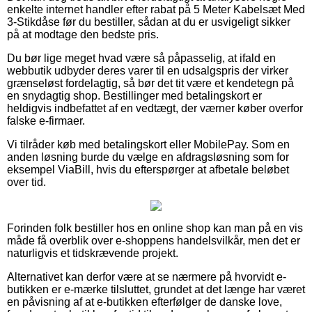
enkelte internet handler efter rabat på 5 Meter Kabelsæt Med
3-Stikdåse før du bestiller, sådan at du er usvigeligt sikker
på at modtage den bedste pris.
Du bør lige meget hvad være så påpasselig, at ifald en
webbutik udbyder deres varer til en udsalgspris der virker
grænseløst fordelagtig, så bør det tit være et kendetegn på
en snydagtig shop. Bestillinger med betalingskort er
heldigvis indbefattet af en vedtægt, der værner køber overfor
falske e-firmaer.
Vi tilråder køb med betalingskort eller MobilePay. Som en
anden løsning burde du vælge en afdragsløsning som for
eksempel ViaBill, hvis du efterspørger at afbetale beløbet
over tid.
Forinden folk bestiller hos en online shop kan man på en vis
måde få overblik over e-shoppens handelsvilkår, men det er
naturligvis et tidskrævende projekt.
Alternativet kan derfor være at se nærmere på hvorvidt e-
butikken er e-mærke tilsluttet, grundet at det længe har været
en påvisning af at e-butikken efterfølger de danske love,